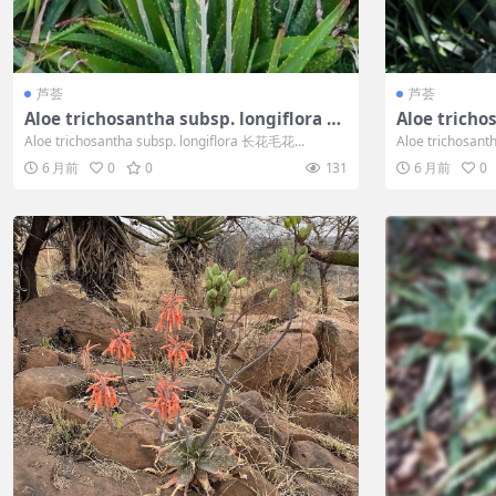
芦荟
芦荟
Aloe trichosantha subsp. longiflora 长
Aloe tric
花毛花芦荟
Aloe trichosantha subsp. longiflora 长花毛花...
Aloe trichosan
6 月前
0
0
131
6 月前
0