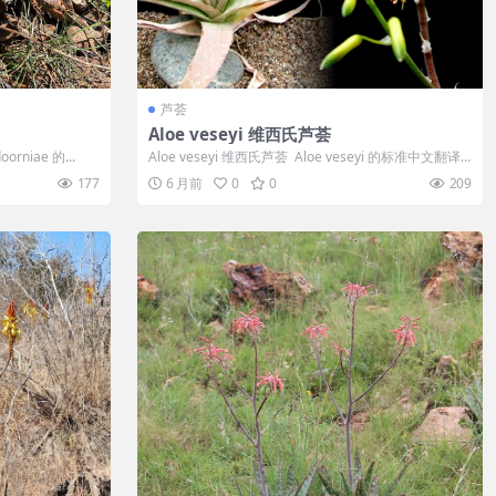
芦荟
Aloe veseyi 维西氏芦荟
orniae 的...
Aloe veseyi 维西氏芦荟 Aloe veseyi 的标准中文翻译
为“...
177
6 月前
0
0
209