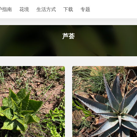
护指南
花境
生活方式
下载
专题
芦荟