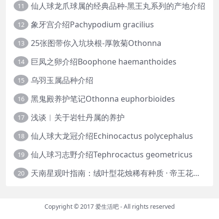
仙人球龙爪球属的经典品种-黑王丸系列的产地介绍
11
象牙宫介绍Pachypodium gracilius
12
25张图带你入坑块根-厚敦菊Othonna
13
巨凤之卵介绍Boophone haemanthoides
14
乌羽玉属品种介绍
15
黑鬼殿养护笔记Othonna euphorbioides
16
浅谈︱关于岩牡丹属的养护
17
仙人球大龙冠介绍Echinocactus polycephalus
18
仙人球习志野介绍Tephrocactus geometricus
19
天南星观叶指南：绒叶型花烛稀有种质 · 帝王花烛等
20
Copyright © 2017
爱生活吧
- All rights reserved