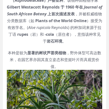
（Asphodelaceae）芦荟亚科
。该物种由植物学家
Gilbert Westacott Reynolds 于 1960 年在
Journal of
South African Botany
上首次描述发表
，并被权威植物
分类数据库（如
Plants of the World Online
）接受为
有效学名。(
Aloe rupicola
Reynolds) 的种加词来源于拉
丁语
rupes
（岩）和
-cola
（居住者），意指该种常见
于
岩石环境
。
本种是较为
显著的树状芦荟类植物
，野外体型可高达数
米，在园艺界亦因其直立姿态和坚挺叶片而具观赏价
值。