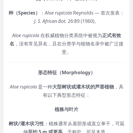
种（Species）
：
Aloe rupicola
Reynolds — 首次发表：
J. S. African Bot.
26:89 (1960)。
Aloe rupicola
在权威植物分类系统中被视为
正式有效
名
，没有常见异名，且在分类学与植物名录中被广泛接
受。
形态特征（Morphology）
Aloe rupicola
是一种
大型树状或灌木状的芦荟植物
，具
有以下典型形态特征：
植株与叶片
树状/灌木状习性
：植株通常从基部形成直立单干，可延
伸
至约 5 m 或更高
，干粗壮、可呈木质。