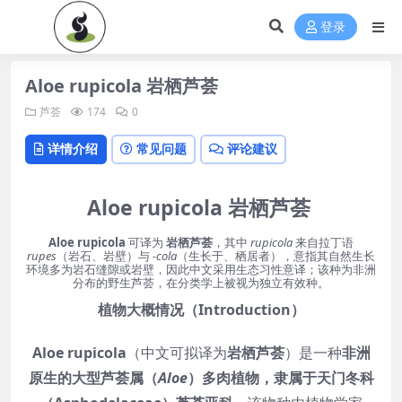
登录
Aloe rupicola 岩栖芦荟
芦荟
174
0
详情介绍
常见问题
评论建议
Aloe rupicola 岩栖芦荟
Aloe rupicola
可译为
岩栖芦荟
，其中
rupicola
来自拉丁语
rupes
（岩石、岩壁）与
-cola
（生长于、栖居者），意指其自然生长
环境多为岩石缝隙或岩壁，因此中文采用生态习性意译；该种为非洲
分布的野生芦荟，在分类学上被视为独立有效种。
植物大概情况（Introduction）
Aloe rupicola
（中文可拟译为
岩栖芦荟
）是一种
非洲
原生的大型芦荟属（
Aloe
）多肉植物，隶属于天门冬科