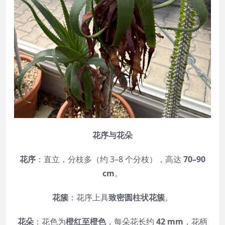
花序与花朵
花序
：直立，分枝多（约 3–8 个分枝），高达
70–90
cm
。
花簇
：花序上具
致密圆柱状花簇
。
花朵
：花色为
橙红至橙色
，每朵花长约
42 mm
，花柄