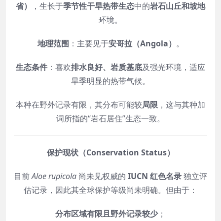
省）
，生长于
季节性干旱热带生态
中的
岩石山丘和坡地
环境。
地理范围
：主要见于
安哥拉（Angola）
。
生态条件
：喜欢
排水良好、岩质基底
及强光环境，适应
旱季明显的热带气候。
本种在野外记录有限，其分布可能较
局限
，这与其种加
词所指的“岩石居住”生态一致。
保护现状（Conservation Status）
目前
Aloe rupicola
尚未见权威的
IUCN 红色名录
独立评
估记录，因此其全球保护等级尚未明确。但由于：
分布区域有限且野外记录较少
；