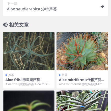
下一篇
Aloe saudiarabica 沙特芦荟
相关文章
芦荟
芦荟
Aloe friisii弗里斯芦荟
Aloe mitriformis僧帽芦荟或
Mitre Aloe
Aloe friisii弗里斯芦荟 Aloe friisii 的
Aloe mitriformis僧帽芦荟或Mitre
标准中文翻译为“...
Aloe 是一种南非特有芦...