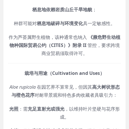
栖息地依赖岩质山丘干旱地貌
；
种群可能对
栖息地破碎与环境变化
具一定敏感性。
作为芦荟属野生植物，该种通常也纳入
《濒危野生动植
物种国际贸易公约（CITES）》附录 II
管控，要求跨境
商业贸易须取得许可。
栽培与用途（Cultivation and Uses）
Aloe rupicola
在园艺界不算常见，但因其
高大树状形态
与橙色花序
对耐旱景观和特色多肉收藏者具吸引力：
光照
：需
充足直射光或强光
，以维持叶片坚硬与花序形
成。