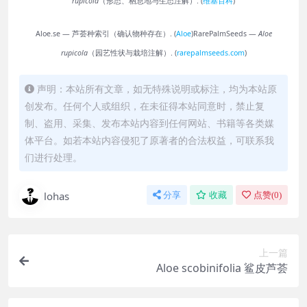
rupicola
（形态、栖息地与生态注解）. (
维基百科
)
Aloe.se — 芦荟种索引（确认物种存在）. (
Aloe
)
RarePalmSeeds —
Aloe
rupicola
（园艺性状与栽培注解）. (
rarepalmseeds.com
)
声明：本站所有文章，如无特殊说明或标注，均为本站原
创发布。任何个人或组织，在未征得本站同意时，禁止复
制、盗用、采集、发布本站内容到任何网站、书籍等各类媒
体平台。如若本站内容侵犯了原著者的合法权益，可联系我
们进行处理。
lohas
分享
收藏
点赞(
0
)
上一篇
Aloe scobinifolia 鲨皮芦荟