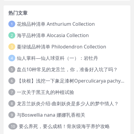
热门文章
花烛品种清单 Anthurium Collection
1
海芋品种清单 Alocasia Collection
2
蔓绿绒品种清单 Philodendron Collection
3
仙人掌科—仙人球亚科（一）：岩牡丹
4
盘点10种常见的龙舌兰，你，准备好入坑了吗？
5
【块根】浅挖一下象足漆树Operculicarya pachypus
6
一次关于黑王丸的种植试验
7
龙舌兰妖炎介绍-曲刺妖炎是多少人的梦中情人？
8
与Boswellia nana 娜娜乳香相关
9
要么养死，要么成精！骨灰级海芋养护攻略
10