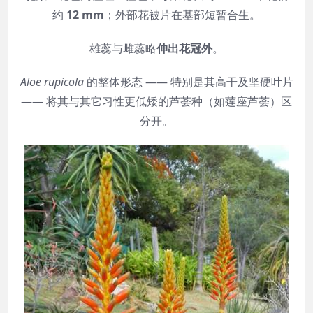
约
12 mm
；外部花被片在基部短暂合生。
雄蕊与雌蕊略
伸出花冠外
。
Aloe rupicola
的整体形态 —— 特别是其高干及坚硬叶片
—— 将其与其它习性更低矮的芦荟种（如莲座芦荟）区
分开。