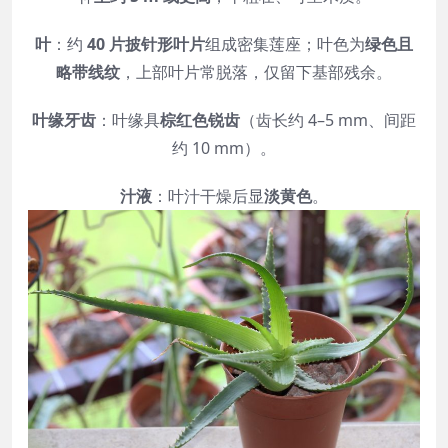
叶
：约
40 片披针形叶片
组成密集莲座；叶色为
绿色且
略带线纹
，上部叶片常脱落，仅留下基部残余。
叶缘牙齿
：叶缘具
棕红色锐齿
（齿长约 4–5 mm、间距
约 10 mm）。
汁液
：叶汁干燥后显
淡黄色
。