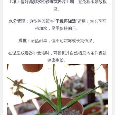
土壤
：偏好
高排水性砂砾或岩片土壤
，避免积水导致根
腐。
水分管理
：典型芦荟策略“
干透再浇透
”适用：生长季可
稍加水，旱季保持偏干。
温度
：耐热耐旱，但不耐霜冻或长期低温。
在温室或容器中栽培时，可模拟其自然栖息地条件促进
健康生长。