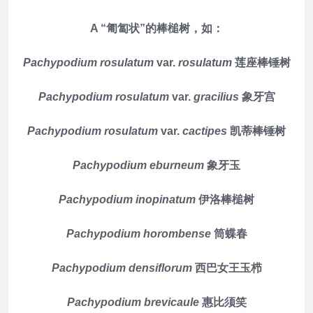
A “匍匐状”的棒槌树，如：
Pachypodium rosulatum
var.
rosulatum
莲座棒锤树
Pachypodium rosulatum
var.
gracilius
象牙宫
Pachypodium rosulatum
var.
cactipes
凯蒂棒锤树
Pachypodium eburneum
象牙玉
Pachypodium inopinatum
伊洛棒槌树
Pachypodium horombense
筒蝶春
Pachypodium densiflorum
西巴女王玉栉
Pachypodium brevicaule
惠比须笑