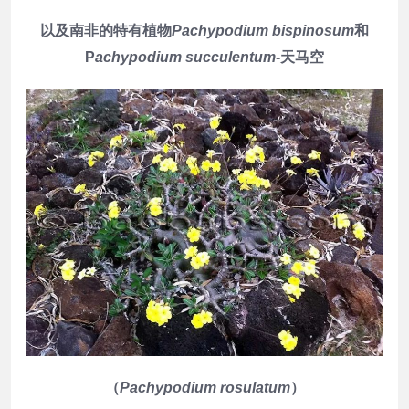
以及南非的特有植物
Pachypodium bispinosum
和
P
achypodium succulentum
-天马空
（
Pachypodium rosulatum
）