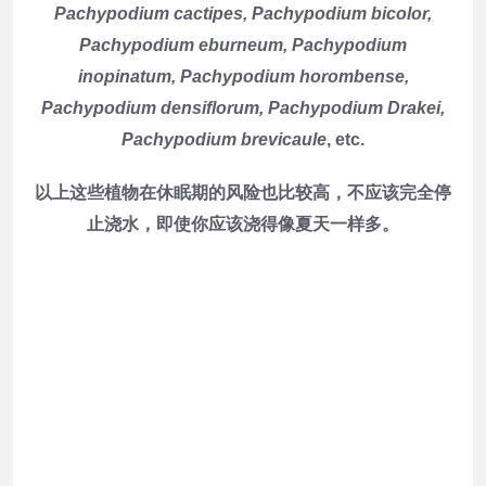
Pachypodium cactipes, Pachypodium bicolor,
Pachypodium eburneum, Pachypodium
inopinatum, Pachypodium horombense,
Pachypodium densiflorum, Pachypodium Drakei,
Pachypodium brevicaule
, etc.
以上这些植物在休眠期的风险也比较高，不应该完全停
止浇水，即使你应该浇得像夏天一样多。