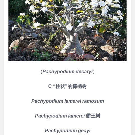
（
Pachypodium decaryi
）
C “柱状”的棒槌树
Pachypodium lamerei ramosum
Pachypodium lamerei
霸王树
Pachypodium geayi