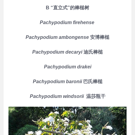
B “直立式”的棒槌树
Pachypodium firehense
Pachypodium ambongense
安博棒槌
Pachypodium decaryi
迪氏棒槌
Pachypodium drakei
Pachypodium baronii
巴氏棒槌
Pachypodium windsorii
温莎瓶干