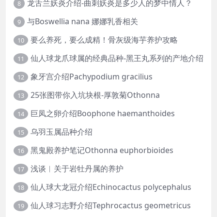
龙舌兰妖炎介绍-曲刺妖炎是多少人的梦中情人？
8
与Boswellia nana 娜娜乳香相关
9
要么养死，要么成精！骨灰级海芋养护攻略
10
仙人球龙爪球属的经典品种-黑王丸系列的产地介绍
11
象牙宫介绍Pachypodium gracilius
12
25张图带你入坑块根-厚敦菊Othonna
13
巨凤之卵介绍Boophone haemanthoides
14
乌羽玉属品种介绍
15
黑鬼殿养护笔记Othonna euphorbioides
16
浅谈︱关于岩牡丹属的养护
17
仙人球大龙冠介绍Echinocactus polycephalus
18
仙人球习志野介绍Tephrocactus geometricus
19