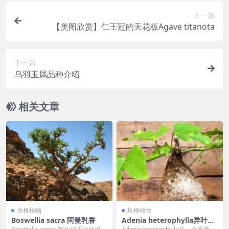
上一篇
【美图欣赏】仁王冠的天花板Agave titanota
下一篇
乌羽玉属品种介绍
相关文章
块根植物
块根植物
Boswellia sacra 阿曼乳香
Adenia heterophylla异叶腺
蔓