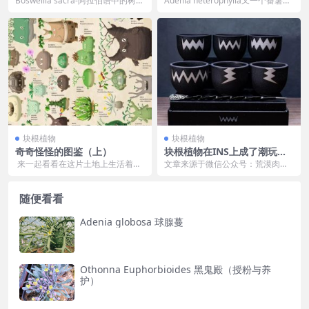
Boswellia sacra-阿拉伯语中的树
Adenia heterophylla又一个番薯样
奶，拉丁语中的乳香，希腊语中的
的品种，科德斯（Sijfert...
L...
块根植物
块根植物
奇奇怪怪的图鉴（上）
块根植物在INS上成了潮玩盆
景，顺便带火了日本的花盆
来一起看看在这片土地上生活着哪
文章来源于微信公众号：荒漠肉植
些奇形怪状的“外星”植物吧~
记，作者：乌镇寻 从去年开始，块
根植物逐渐成为欧美...
随便看看
Adenia globosa 球腺蔓
Othonna Euphorbioides 黑鬼殿（授粉与养
护）