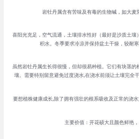
岩牡丹属含有苦味及有毒的生物碱，如大麦
喜阳光充足，空气流通，土壤排水性好（最好是沙质土壤
积水。冬季要求冷凉并保持盆土干燥，较耐寒
虽然岩牡丹属生长得很慢，但却很易种植。它们有块茎的
壤。需要特别留意避免过度浇水,在浇水前须让土壤完全
要想植株健康成长,除了拥有强壮的根系吸收及正常的浇水
主要价值：开花硕大且颜色鲜艳，