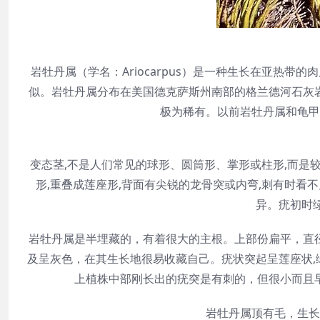
岩牡丹属（学名：Ariocarpus）是一种生长在亚热带
似。岩牡丹属分布在美国德克萨斯州南部的格兰德河石灰
极为稀有。以前岩牡丹属和龟甲
变态茎,不是人们常见的球形、圆筒形、掌形或柱形,而是
形,重叠成莲座形,背面有尖锐的龙骨突或内弯,刺有时
异。疣初时
岩牡丹属是半埋藏的，有着很大的主根。上部份扁平，直径
及呈灰色，在其生长地很易收藏自己。疣状突起呈莲座状
上植株中部刚长出的疣突是有刺的，但很小而且
岩牡丹属顶有毛，生长