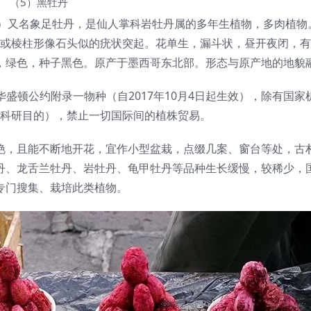
（5）黑牡丹
m.)K.Schum.）又名象足牡丹，是仙人掌科岩牡丹属的多年生植物，多肉
或棱柱形像石头似的疣状突起。花单生，漏斗状，昼开夜闭，有
，绿色，种子黑色。原产于墨西哥东北部。形态与原产地的地貌
盛顿公约附录一物种（自2017年10月4日起生效），除有国家
科研目的），禁止一切国际间的植株贸易。
艳，且能不断地开花，宜作小型盆栽，点缀几案、窗台等处，古
丹、龙舌兰牡丹、岩牡丹、龟甲牡丹等品种生长缓慢，较稀少，
专门搜集、栽培此类植物。