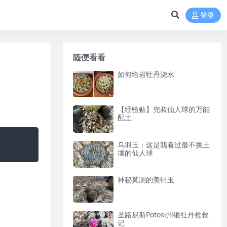
登录
随便看看
如何给岩牡丹浇水
【经验贴】兜叔仙人球的万能
配土
乌羽玉：这是我看过最不挑土
壤的仙人球
神秘莫测的美针玉
圣路易斯Potosi州银牡丹抢救
记