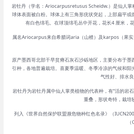
岩牡丹（学名：Ariocarpusretusus Scheid
球体表面被白粉。球体上有三角形疣状突起，上部扁平或
有白色绵毛。在球顶绵毛丛中开花，花长4 厘米，
属名Ariocarpus来自希腊词aria（山楂）及karpo
原产墨西哥北部干早贫瘠石灰石沙砾地区，主要分布于墨
引种，各地普遍栽培。喜夏季温暖、冬季冷凉的气候和阳
气性好、排水良
岩牡丹为岩牡丹属中仙人掌类植物的代表种，有“活的岩
重叠，形状奇特，栽培
列入《世界自然保护联盟濒危物种红色名录》（IUCN200
（