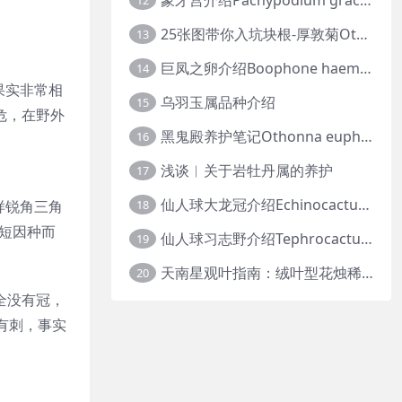
12
25张图带你入坑块根-厚敦菊Othonna
13
巨凤之卵介绍Boophone haemanthoides
14
果实非常相
乌羽玉属品种介绍
15
危，在野外
黑鬼殿养护笔记Othonna euphorbioides
16
浅谈︱关于岩牡丹属的养护
17
仙人球大龙冠介绍Echinocactus polycephalus
样锐角三角
18
长短因种而
仙人球习志野介绍Tephrocactus geometricus
19
天南星观叶指南：绒叶型花烛稀有种质 · 帝王花烛等
20
全没有冠，
有刺，事实
。