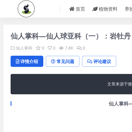
首页
植物资料
养
仙人掌科—仙人球亚科（一）：岩牡丹
仙人掌科
0
0
7.8K
0
详情介绍
常见问题
评论建议
文章来源于微
仙人掌科