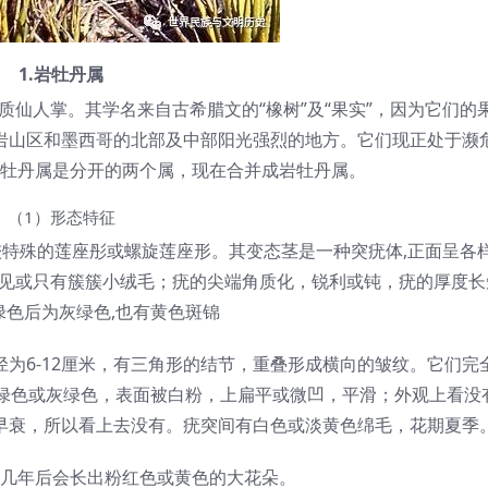
1.岩牡丹属
的肉质仙人掌。其学名来自古希腊文的“橡树”及“果实”，因为它们的
岩山区和墨西哥的北部及中部阳光强烈的地方。它们现正处于濒
牡丹属是分开的两个属，现在合并成岩牡丹属。
（1）形态特征
较特殊的莲座彤或螺旋莲座形。其变态茎是一种突疣体,正面呈各
看不见或只有簇簇小绒毛；疣的尖端角质化，锐利或钝，疣的厚度
绿色后为灰绿色,也有黄色斑锦
为6-12厘米，有三角形的结节，重叠形成横向的皱纹。它们完
,绿色或灰绿色，表面被白粉，上扁平或微凹，平滑；外观上看没
早衰，所以看上去没有。疣突间有白色或淡黄色绵毛，花期夏季
几年后会长出粉红色或黄色的大花朵。