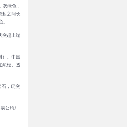
状，灰绿色，
突起之间长
色。
疣状突起上端
州）。中国
在疏松、透
岩石，疣突
贸易公约》