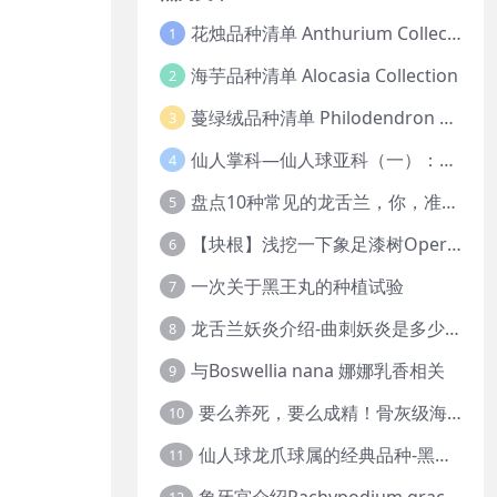
花烛品种清单 Anthurium Collection
1
海芋品种清单 Alocasia Collection
2
蔓绿绒品种清单 Philodendron Collection
3
仙人掌科—仙人球亚科（一）：岩牡丹
4
盘点10种常见的龙舌兰，你，准备好入坑了吗？
5
【块根】浅挖一下象足漆树Operculicarya pachypus
6
一次关于黑王丸的种植试验
7
龙舌兰妖炎介绍-曲刺妖炎是多少人的梦中情人？
8
与Boswellia nana 娜娜乳香相关
9
要么养死，要么成精！骨灰级海芋养护攻略
10
仙人球龙爪球属的经典品种-黑王丸系列的产地介绍
11
象牙宫介绍Pachypodium gracilius