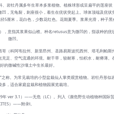
w.）是仙人掌科、岩牡丹属多年生草本多浆植物。植株球形或呈扁平的莲座
微凹，无龟裂，刺座很小，着生在疣状突起上。球体顶端及疣状
花径5厘米，花白色，少数花红色。花期夏季。浆果光滑，种子黑
s（果实），意指其浆果似山楂。种名retusus意为微凹的，指该种的
微凹。
西哥（科阿韦拉州、新里昂州、圣路易斯波托西州、塔毛利帕斯
光充足、空气流通的环境。耐干旱，较耐寒，怕积水，耐瘠薄。
好的微碱性沙壤土中生长最好。
石”之称。为常见栽培的小型盆栽仙人掌类观赏植物。岩牡丹形似
较多，适合家庭盆栽和植物园展览栽培。
9年 ver 3.1）——无危（LC）。列入《濒危野生动植物种国际
CITES）——附录Ⅰ。