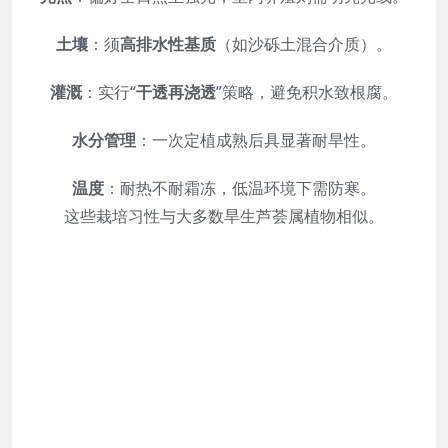
土壤
：须
高排水性基质
（如沙砾土混合介质）。
灌溉
：实行“
干透再浇透
”策略，避免积水致根腐。
水分管理
：一次定植成熟后具显著耐旱性。
温度
：耐热不耐霜冻，低温环境下需防寒。
这些栽培习性与大多数旱生芦荟属植物相似。