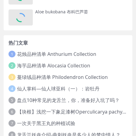
Aloe bukobana 布科巴芦荟
热门文章
花烛品种清单 Anthurium Collection
1
海芋品种清单 Alocasia Collection
2
蔓绿绒品种清单 Philodendron Collection
3
仙人掌科—仙人球亚科（一）：岩牡丹
4
盘点10种常见的龙舌兰，你，准备好入坑了吗？
5
【块根】浅挖一下象足漆树Operculicarya pachypus
6
一次关于黑王丸的种植试验
7
龙舌兰妖炎介绍-曲刺妖炎是多少人的梦中情人？
8