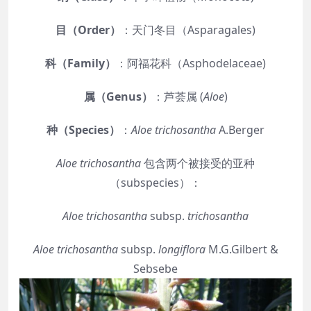
目（Order）
：天门冬目（Asparagales)
科（Family）
：阿福花科（Asphodelaceae)
属（Genus）
：芦荟属 (
Aloe
)
种（Species）
：
Aloe trichosantha
A.Berger
Aloe trichosantha
包含两个被接受的亚种
（subspecies）：
Aloe trichosantha
subsp.
trichosantha
Aloe trichosantha
subsp.
longiflora
M.G.Gilbert &
Sebsebe