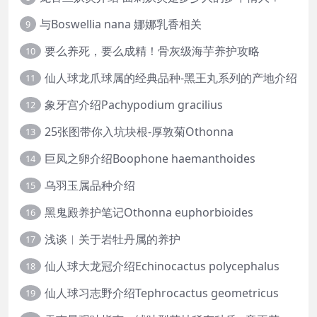
与Boswellia nana 娜娜乳香相关
9
要么养死，要么成精！骨灰级海芋养护攻略
10
仙人球龙爪球属的经典品种-黑王丸系列的产地介绍
11
象牙宫介绍Pachypodium gracilius
12
25张图带你入坑块根-厚敦菊Othonna
13
巨凤之卵介绍Boophone haemanthoides
14
乌羽玉属品种介绍
15
黑鬼殿养护笔记Othonna euphorbioides
16
浅谈︱关于岩牡丹属的养护
17
仙人球大龙冠介绍Echinocactus polycephalus
18
仙人球习志野介绍Tephrocactus geometricus
19