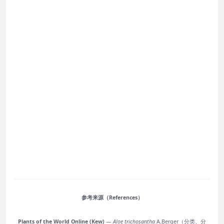
参考来源（References）
Plants of the World Online (Kew)
—
Aloe trichosantha
A.Berger（分类、分