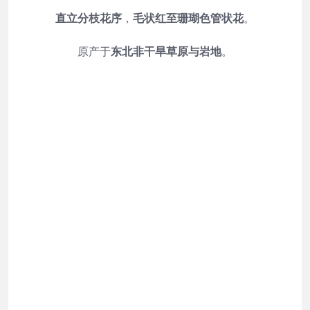
直立分枝花序
，
毛状红至珊瑚色管状花
。
原产于
东北非干旱草原与岩地
。