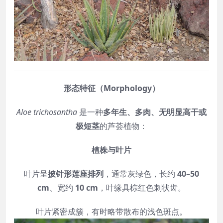
形态特征（Morphology）
Aloe trichosantha
是一种
多年生、多肉、无明显高干或
极短茎
的芦荟植物：
植株与叶片
叶片呈
披针形莲座排列
，通常灰绿色，长约
40–50
cm
、宽约
10 cm
，叶缘具棕红色刺状齿。
叶片紧密成簇，有时略带散布的浅色斑点。