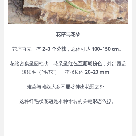
花序与花朵
花序直立，有
2–3 个分枝
，总体可达
100–150 cm
。
花簇密集呈圆柱状，花朵呈
红色至珊瑚粉色
，外部覆盖
短细毛（“毛花”），花冠长约
20–23 mm
。
雄蕊与雌蕊大多不显著伸出花冠之外。
这种纤毛状花冠是本种命名的关键形态依据。