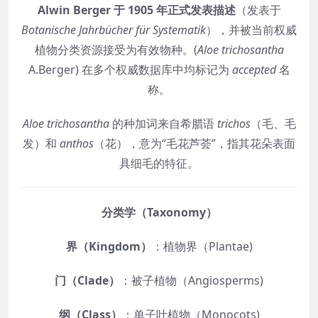
Alwin Berger 于 1905 年正式发表描述
（发表于
Botanische Jahrbücher für Systematik
），并被当前权威
植物分类资源接受为有效物种。(
Aloe trichosantha
A.Berger) 在多个权威数据库中均标记为
accepted
名
称。
Aloe trichosantha
的种加词来自希腊语
trichos
（毛、毛
发）和
anthos
（花），意为“毛花芦荟”，指其花朵表面
具细毛的特征。
分类学（Taxonomy）
界（Kingdom）
：植物界（Plantae)
门（Clade）
：被子植物（Angiosperms)
纲（Class）
：单子叶植物（Monocots)