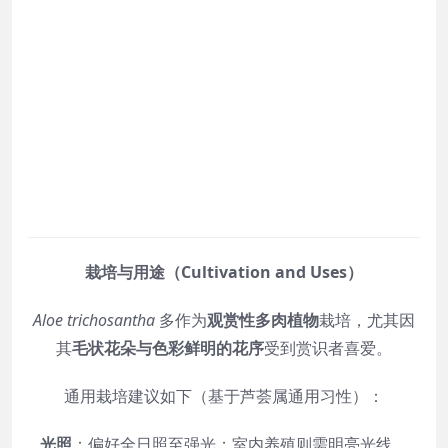
栽培与用途（Cultivation and Uses）
Aloe trichosantha
多作为
观赏性多肉植物
栽培，尤其因
其
毛状花朵与色彩鲜明的花序
受到赏识者喜爱。
通用栽培建议如下（基于芦荟属通用习性）：
光照
：偏好全日照至强光；室内养殖则需明亮光线。