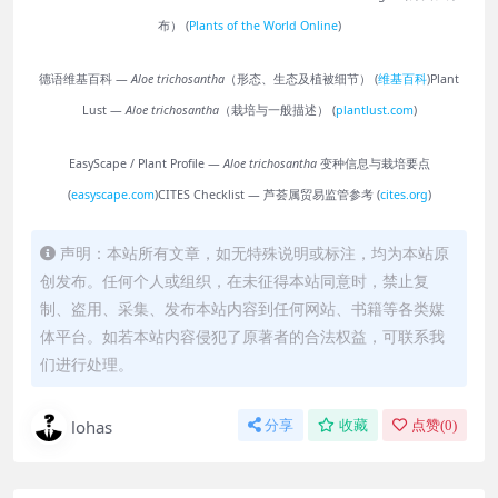
布） (
Plants of the World Online
)
德语维基百科 —
Aloe trichosantha
（形态、生态及植被细节） (
维基百科
)
Plant
Lust —
Aloe trichosantha
（栽培与一般描述） (
plantlust.com
)
EasyScape / Plant Profile —
Aloe trichosantha
变种信息与栽培要点
(
easyscape.com
)
CITES Checklist — 芦荟属贸易监管参考 (
cites.org
)
声明：本站所有文章，如无特殊说明或标注，均为本站原
创发布。任何个人或组织，在未征得本站同意时，禁止复
制、盗用、采集、发布本站内容到任何网站、书籍等各类媒
体平台。如若本站内容侵犯了原著者的合法权益，可联系我
们进行处理。
lohas
分享
收藏
点赞(
0
)