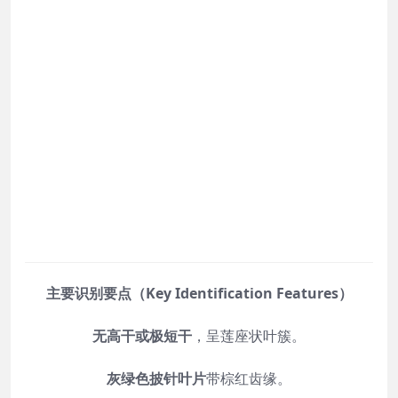
主要识别要点（Key Identification Features）
无高干或极短干
，呈莲座状叶簇。
灰绿色披针叶片
带棕红齿缘。