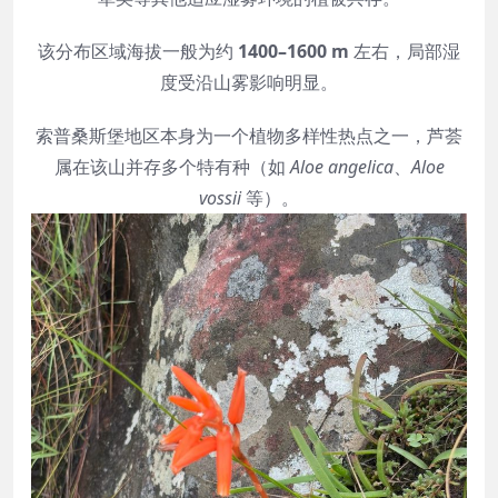
该分布区域海拔一般为约
1400–1600 m
左右，局部湿
度受沿山雾影响明显。
索普桑斯堡地区本身为一个植物多样性热点之一，芦荟
属在该山并存多个特有种（如
Aloe angelica
、
Aloe
vossii
等）。