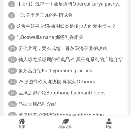
【块根】浅挖一下象足漆树Operculicarya pachypus
6
一次关于黑王丸的种植试验
7
龙舌兰妖炎介绍-曲刺妖炎是多少人的梦中情人？
8
与Boswellia nana 娜娜乳香相关
9
要么养死，要么成精！骨灰级海芋养护攻略
10
仙人球龙爪球属的经典品种-黑王丸系列的产地介绍
11
象牙宫介绍Pachypodium gracilius
12
25张图带你入坑块根-厚敦菊Othonna
13
巨凤之卵介绍Boophone haemanthoides
14
乌羽玉属品种介绍
15
黑鬼殿养护笔记Othonna euphorbioides
16
浅谈︱关于岩牡丹属的养护
17
首页
植物资料
我的