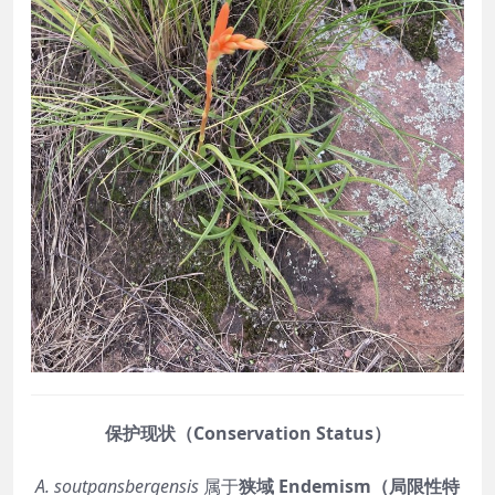
保护现状（Conservation Status）
A. soutpansbergensis
属于
狭域 Endemism（局限性特