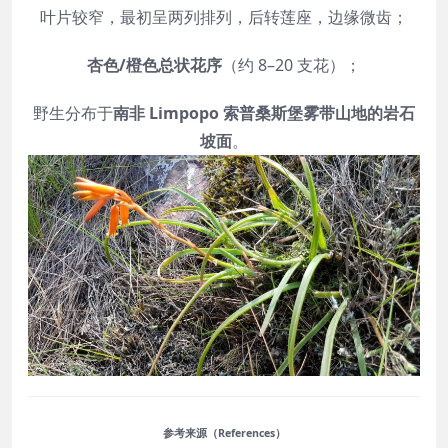
叶片较窄，最初呈两列排列，后转莲座，边缘微齿；
杏色/橙色总状花序
（约 8–20 支花）；
野生分布于
南非 Limpopo 索普桑斯堡雾带山地的岩石
坡面
。
参考来源（References）