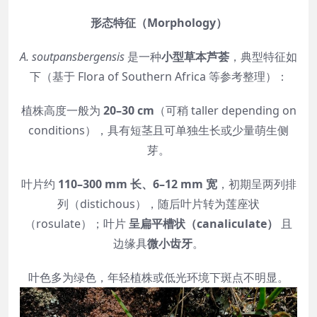
形态特征（Morphology）
A. soutpansbergensis
是一种
小型草本芦荟
，典型特征如
下（基于 Flora of Southern Africa 等参考整理）：
植株高度一般为
20–30 cm
（可稍 taller depending on
conditions），具有短茎且可单独生长或少量萌生侧
芽。
叶片约
110–300 mm 长、6–12 mm 宽
，初期呈两列排
列（distichous），随后叶片转为莲座状
（rosulate）；叶片
呈扁平槽状（canaliculate）
且
边缘具
微小齿牙
。
叶色多为绿色，年轻植株或低光环境下斑点不明显。