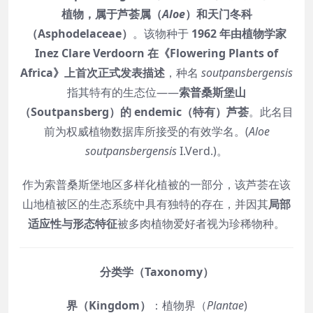
植物，属于芦荟属（
Aloe
）和天门冬科
（Asphodelaceae）
。该物种于
1962 年由植物学家
Inez Clare Verdoorn 在《Flowering Plants of
Africa》上首次正式发表描述
，种名
soutpansbergensis
指其特有的生态位——
索普桑斯堡山
（Soutpansberg）的 endemic（特有）芦荟
。此名目
前为权威植物数据库所接受的有效学名。(
Aloe
soutpansbergensis
I.Verd.)。
作为索普桑斯堡地区多样化植被的一部分，该芦荟在该
山地植被区的生态系统中具有独特的存在，并因其
局部
适应性与形态特征
被多肉植物爱好者视为珍稀物种。
分类学（Taxonomy）
界（Kingdom）
：植物界（
Plantae
)