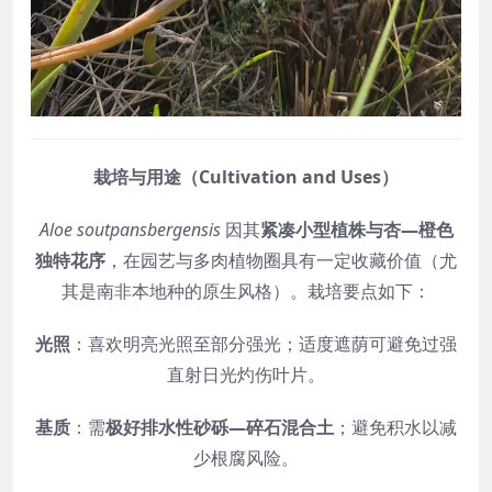
栽培与用途（Cultivation and Uses）
Aloe soutpansbergensis
因其
紧凑小型植株与杏—橙色
独特花序
，在园艺与多肉植物圈具有一定收藏价值（尤
其是南非本地种的原生风格）。栽培要点如下：
光照
：喜欢明亮光照至部分强光；适度遮荫可避免过强
直射日光灼伤叶片。
基质
：需
极好排水性砂砾—碎石混合土
；避免积水以减
少根腐风险。