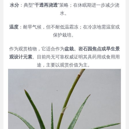
水分
：典型“
干透再浇透
”策略；在休眠期进一步减少浇
水。
温度
：耐旱气候，但不耐低温霜冻；在冷凉地需温室或
保护栽培。
作为观赏植物，它适合作为
盆栽、岩石园焦点或旱生景
观设计元素
。目前尚无可靠权威证明其具药用或食用用
途，主要以观赏价值为主。