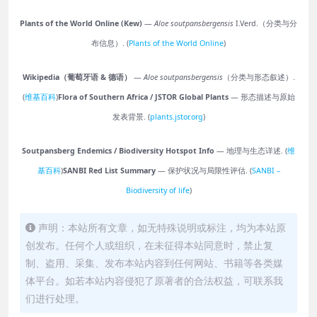
Plants of the World Online (Kew)
—
Aloe soutpansbergensis
I.Verd.（分类与分
布信息）. (
Plants of the World Online
)
Wikipedia（葡萄牙语 & 德语）
—
Aloe soutpansbergensis
（分类与形态叙述）.
(
维基百科
)
Flora of Southern Africa / JSTOR Global Plants
— 形态描述与原始
发表背景. (
plants.jstor.org
)
Soutpansberg Endemics / Biodiversity Hotspot Info
— 地理与生态详述. (
维
基百科
)
SANBI Red List Summary
— 保护状况与局限性评估. (
SANBI –
Biodiversity of life
)
声明：本站所有文章，如无特殊说明或标注，均为本站原
创发布。任何个人或组织，在未征得本站同意时，禁止复
制、盗用、采集、发布本站内容到任何网站、书籍等各类媒
体平台。如若本站内容侵犯了原著者的合法权益，可联系我
们进行处理。