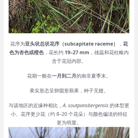
花序为
亚头状总状花序（subcapitate raceme）
，
花
色为杏色或橙色
，花长约
19–27 mm
，雄蕊和花柱略内
含于花冠内部。
花期一般在
一月到二月
的南非夏季末。
果实形态呈卵圆形蒴果，种子无翅。
与该地区的近缘种相比，
A. soutpansbergensis
的体型更
小、花序更少花（约 8–20 个花朵）与颜色偏淡的特征
更为明显。