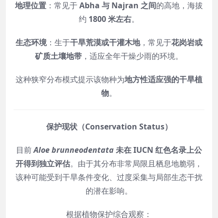
地理位置
：常见于
Abha 与 Najran 之间
的高地，海拔
约
1800 米左右
。
生态环境
：生于
干旱荒漠或干灌木地
，常见于
花岗岩或
矿质土壤地带
，适应全年干燥少雨的环境。
这种狭窄分布模式提示该物种为
地方性适应强的干旱植
物
。
保护现状（Conservation Status）
目前
Aloe brunneodentata
未在 IUCN 红色名录上公
开得到独立评估
。由于其分布非常局限且栖息地脆弱，
该种可能受到干旱条件变化、过度采集与局部生态干扰
的潜在影响。
根据植物保护综合观察：