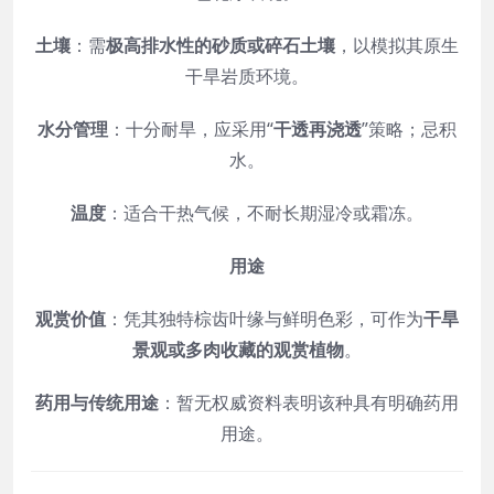
土壤
：需
极高排水性的砂质或碎石土壤
，以模拟其原生
干旱岩质环境。
水分管理
：十分耐旱，应采用“
干透再浇透
”策略；忌积
水。
温度
：适合干热气候，不耐长期湿冷或霜冻。
用途
观赏价值
：凭其独特棕齿叶缘与鲜明色彩，可作为
干旱
景观或多肉收藏的观赏植物
。
药用与传统用途
：暂无权威资料表明该种具有明确药用
用途。