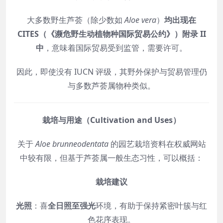
大多数野生芦荟（除少数如
Aloe vera
）
均出现在
CITES（《濒危野生动植物种国际贸易公约》）附录 II
中
，意味着国际贸易受到监管，需要许可。
因此，即使没有 IUCN 评级，其野外保护与贸易管理仍
与多数芦荟属物种类似。
栽培与用途（Cultivation and Uses）
关于
Aloe brunneodentata
的园艺栽培资料在权威网站
中较有限，但基于芦荟属一般生态习性，可以概括：
栽培建议
光照
：喜
全日照至强光
环境，有助于保持紧密叶簇与红
色花序表现。