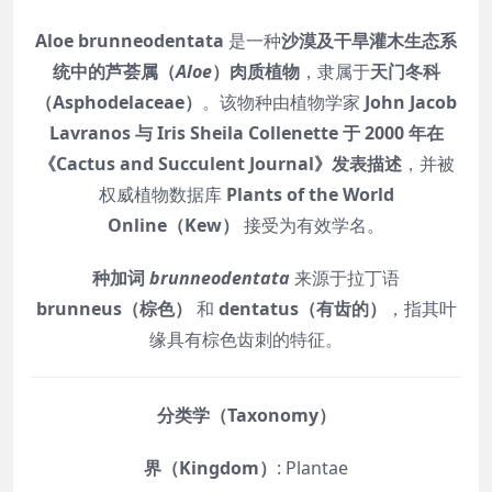
Aloe brunneodentata
是一种
沙漠及干旱灌木生态系
统中的芦荟属（
Aloe
）肉质植物
，隶属于
天门冬科
（Asphodelaceae）
。该物种由植物学家
John Jacob
Lavranos 与 Iris Sheila Collenette 于 2000 年在
《Cactus and Succulent Journal》发表描述
，并被
权威植物数据库
Plants of the World
Online（Kew）
接受为有效学名。
种加词
brunneodentata
来源于拉丁语
brunneus（棕色）
和
dentatus（有齿的）
，指其叶
缘具有棕色齿刺的特征。
分类学（Taxonomy）
界（Kingdom）
: Plantae