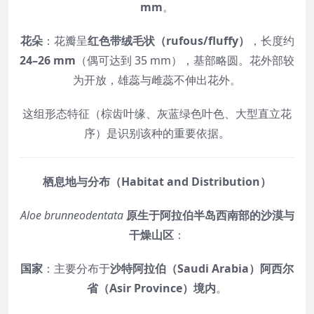
mm
。
花朵
：花瓣呈
红色带绒毛状（rufous/fluffy）
，长度约
24–26 mm
（偶可达到 35 mm），基部略圆。花外部较
为开放，雄蕊与雌蕊不伸出花外。
这组形态特征（棕齿叶缘、灰蓝绿色叶色、大型直立花
序）是识别该种的重要依据。
栖息地与分布（Habitat and Distribution）
Aloe brunneodentata
原生于阿拉伯半岛西南部的沙漠与
干燥山区
：
国家
：主要分布于
沙特阿拉伯（Saudi Arabia）阿西尔
省（Asir Province）境内
。