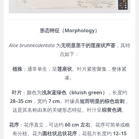
形态特征（Morphology）
Aloe brunneodentata
为
无明显茎干的莲座状芦荟
，其特
点如下：
植株
：通常单生，呈
莲座状
。叶片紧密聚集，整体紧
凑。
叶片
：颜色为
浅灰蓝绿色（bluish green）
，长度约
28–35 cm
，宽约
7 cm
。叶缘具
短而明显的棕色齿刺
，
这是其名称由来的关键形态特征。叶汁呈
棕黄色调
。
花序
：花序直立，可达约
60 cm 左右
。花序可简单或略
有分枝。花为
圆柱状总状花序
，花苞片长度约
12–15