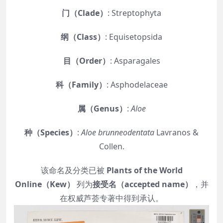
门（Clade）
: Streptophyta
纲（Class）
: Equisetopsida
目（Order）
: Asparagales
科（Family）
: Asphodelaceae
属（Genus）
:
Aloe
种（Species）
:
Aloe brunneodentata
Lavranos &
Collen.
该命名及分类已被
Plants of the World
Online（Kew）
列为
接受名（accepted name）
，并
在权威芦荟专著中得到承认。