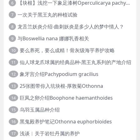
【块根】浅挖一下象足漆树Operculicarya pachypus
6
一次关于黑王丸的种植试验
7
龙舌兰妖炎介绍-曲刺妖炎是多少人的梦中情人？
8
与Boswellia nana 娜娜乳香相关
9
要么养死，要么成精！骨灰级海芋养护攻略
10
仙人球龙爪球属的经典品种-黑王丸系列的产地介绍
11
象牙宫介绍Pachypodium gracilius
12
25张图带你入坑块根-厚敦菊Othonna
13
巨凤之卵介绍Boophone haemanthoides
14
乌羽玉属品种介绍
15
黑鬼殿养护笔记Othonna euphorbioides
16
浅谈︱关于岩牡丹属的养护
17