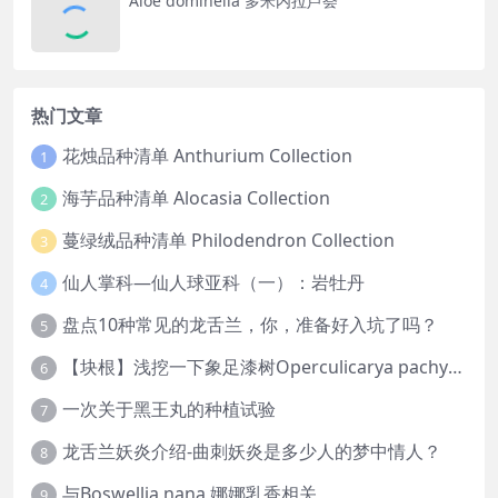
Aloe dominella 多米内拉芦荟
热门文章
花烛品种清单 Anthurium Collection
1
海芋品种清单 Alocasia Collection
2
蔓绿绒品种清单 Philodendron Collection
3
仙人掌科—仙人球亚科（一）：岩牡丹
4
盘点10种常见的龙舌兰，你，准备好入坑了吗？
5
【块根】浅挖一下象足漆树Operculicarya pachypus
6
一次关于黑王丸的种植试验
7
龙舌兰妖炎介绍-曲刺妖炎是多少人的梦中情人？
8
与Boswellia nana 娜娜乳香相关
9