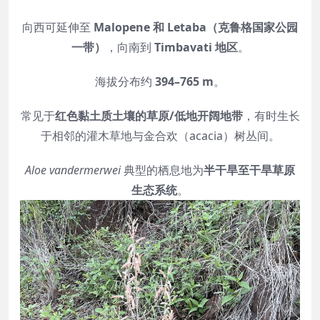
向西可延伸至
Malopene 和 Letaba（克鲁格国家公园
一带）
，向南到
Timbavati 地区
。
海拔分布约
394–765 m
。
常见于
红色黏土质土壤的草原/低地开阔地带
，有时生长
于相邻的灌木草地与金合欢（acacia）树丛间。
Aloe vandermerwei
典型的栖息地为
半干旱至干旱草原
生态系统
。