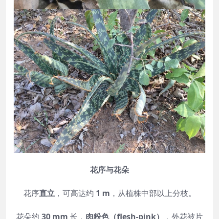
花序与花朵
花序
直立
，可高达约
1 m
，从植株中部以上分枝。
花朵约
30 mm
长，
肉粉色（flesh‑pink）
，外花被片