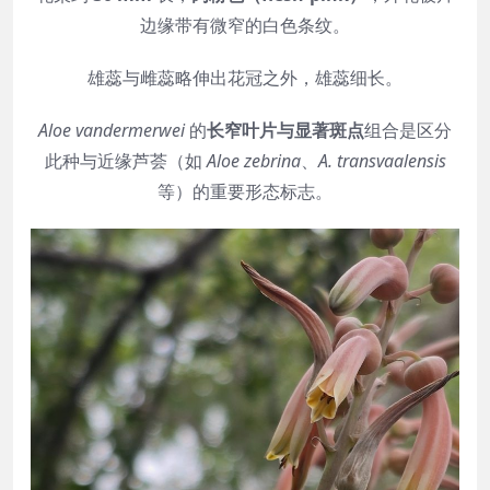
边缘带有微窄的白色条纹。
雄蕊与雌蕊略伸出花冠之外，雄蕊细长。
Aloe vandermerwei
的
长窄叶片与显著斑点
组合是区分
此种与近缘芦荟（如
Aloe zebrina
、
A. transvaalensis
等）的重要形态标志。