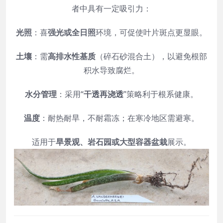
者中具有一定吸引力：
光照
：喜
强光或全日照
环境，可促使叶片斑点更显眼。
土壤
：需
高排水性基质
（碎石砂混合土），以避免根部
积水导致腐烂。
水分管理
：采用“
干透再浇透
”策略利于根系健康。
温度
：耐热耐旱，不耐霜冻；在寒冷地区需避寒。
适用于
旱景观、岩石园或大型容器盆栽
展示。