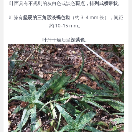
叶面具有不规则的灰白色或淡色
斑点，排列成横带状
。
叶缘有
坚硬的三角形淡褐色齿
（约 3–4 mm 长），间距
约 10–15 mm。
叶汁干燥后呈
深紫色
。