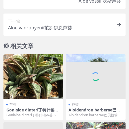
Aloe vossii 沃斯芦荟
下一篇
Aloe vanrooyenii范罗伊恩芦荟
相关文章
芦荟
芦荟
Gonialoe dinteri丁特什锦芦
Aloidendron barberae巴贝
荟
拉箭袋树，大树芦荟
Gonialoe dinteri丁特什锦芦荟 Gon
Aloidendron barberae巴贝拉箭袋
ialoe dinteri ...
树，大树芦荟 是一种非洲东南部...