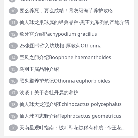
要么养死，要么成精！骨灰级海芋养护攻略
10
仙人球龙爪球属的经典品种-黑王丸系列的产地介绍
11
象牙宫介绍Pachypodium gracilius
12
25张图带你入坑块根-厚敦菊Othonna
13
巨凤之卵介绍Boophone haemanthoides
14
乌羽玉属品种介绍
15
黑鬼殿养护笔记Othonna euphorbioides
16
浅谈︱关于岩牡丹属的养护
17
仙人球大龙冠介绍Echinocactus polycephalus
18
仙人球习志野介绍Tephrocactus geometricus
19
天南星观叶指南：绒叶型花烛稀有种质 · 帝王花烛等
20