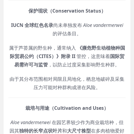
保护现状（Conservation Status）
IUCN 全球红色名录
尚未单独发布
Aloe vandermerwei
的评估条目。
属于芦荟属的野生种，通常纳入
《濒危野生动植物种国
际贸易公约（CITES）》附录 II
管控，这意味着
国际贸
易需许可与监管
，以防止过度采集影响野生种群。
由于其分布范围相对局限且局地化，栖息地破碎及采集
压力可能对种群构成潜在风险。
栽培与用途（Cultivation and Uses）
Aloe vandermerwei
在园艺界较少作为商业栽培种，但
因其
独特的长窄点状叶片
和
大尺寸株型
在多肉植物爱好