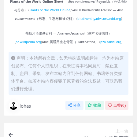
Plants of the World Online (Kew)
—
Aloe vandermerwei
Reynolds（分类地位
与分布） (
Plants of the World Online
)
SANBI Biodiversity Advisor —
Aloe
vandermerwei
（形态、生态与植被资料） (
biodiversityadvisor.sanbi.org
)
葡萄牙语维基百科 —
Aloe vandermerwei
（基本名称信息）
(
pt.wikipedia.org
)
Aloe 属通用生态背景（PlantZAfrica） (
pza.sanbi.org
)
声明：本站所有文章，如无特殊说明或标注，均为本站原
创发布。任何个人或组织，在未征得本站同意时，禁止复
制、盗用、采集、发布本站内容到任何网站、书籍等各类媒
体平台。如若本站内容侵犯了原著者的合法权益，可联系我
们进行处理。
lohas
分享
收藏
点赞(
0
)
上一篇