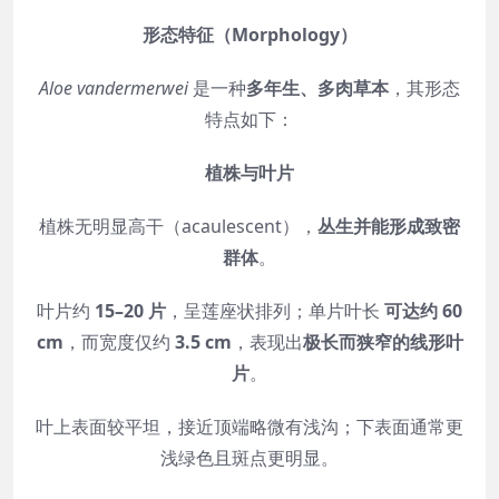
形态特征（Morphology）
Aloe vandermerwei
是一种
多年生、多肉草本
，其形态
特点如下：
植株与叶片
植株无明显高干（acaulescent），
丛生并能形成致密
群体
。
叶片约
15–20 片
，呈莲座状排列；单片叶长
可达约 60
cm
，而宽度仅约
3.5 cm
，表现出
极长而狭窄的线形叶
片
。
叶上表面较平坦，接近顶端略微有浅沟；下表面通常更
浅绿色且斑点更明显。