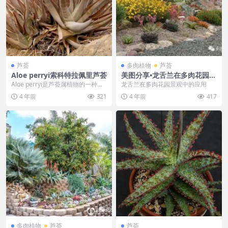
芦荟
多肉植物
芦荟
Aloe perryi索科特拉佩里芦荟
美图分享•龙舌兰在多肉花园景
观中的应用
Aloe perryi是芦荟属植物的一种。
龙舌兰在多肉花园景观中的应用
它是也门索科特拉岛的特有物种，
4 年前
321
4 年前
417
通常以其...
多肉植物
芦荟
芦荟