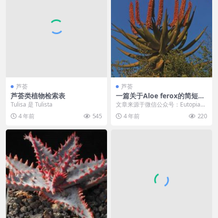
芦荟
芦荟
芦荟类植物检索表
一篇关于Aloe ferox的简短介
绍
Tulisa 是 Tulista
文章来源于微信公众号：Eutopia，
作者：杨区区 翻译：杨区区– ...
4 年前
545
4 年前
220