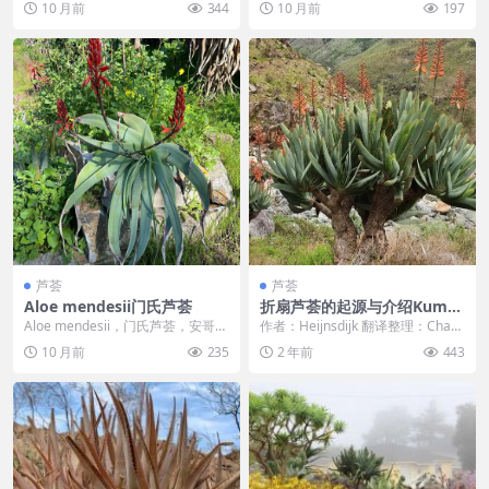
10 月前
344
10 月前
197
达2米的...
芦荟
芦荟
Aloe mendesii门氏芦荟
折扇芦荟的起源与介绍Kumar
a plicatilis
Aloe mendesii，门氏芦荟，安哥拉
作者：Heijnsdijk 翻译整理：Chan
悬崖上的植物，长着常见的长而松
noey 历史 折扇芦荟（Kuma...
10 月前
235
2 年前
443
软的叶...