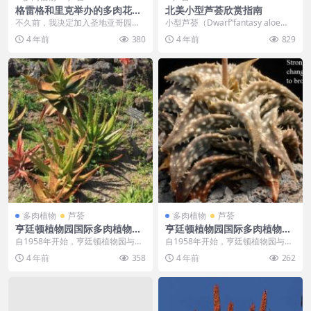
格雷格和里克举办的多肉花园
北美小型芦荟欣赏指南
派对
不久前，我决定加入圣地亚哥园艺
小型芦荟（Dwarf“fantasy aloe
协会（SDHS），有人告诉我，协会
s”），国内也曾经统称其为“美国
4 年前
380
4 年前
829
为您提供了一些绝...
芦...
多肉植物
芦荟
多肉植物
芦荟
亨廷顿植物园国际多肉植物推
亨廷顿植物园国际多肉植物推
介企划（2018）
介企划（2017）
自1958年开始，亨廷顿植物园与国
自1958年开始，亨廷顿植物园与国
际多肉植物推介企划（简称I.S.I.，
际多肉植物推介企划（简称I.S.I.，
4 年前
358
4 年前
262
下同）展...
下同）展...