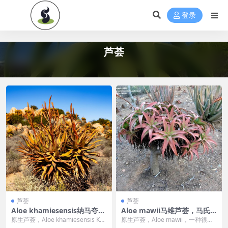
">
登录
芦荟
芦荟
芦荟
Aloe khamiesensis纳马夸芦
Aloe mawii马维芦荟，马氏
荟，卡米斯山芦荟，
芦荟，
原生芦荟，Aloe khamiesensis Kha
原生芦荟，Aloe mawii，一种很大
miesberg Aloe，...
的芦荟,可以在地面以上形成一个高