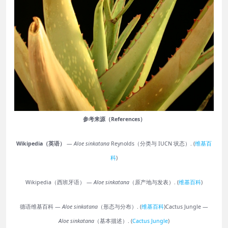
参考来源（References）
Wikipedia（英语）
—
Aloe sinkatana
Reynolds（分类与 IUCN 状态）. (
维基百
科
)
Wikipedia（西班牙语） —
Aloe sinkatana
（原产地与发表）. (
维基百科
)
德语维基百科 —
Aloe sinkatana
（形态与分布）. (
维基百科
)
Cactus Jungle —
Aloe sinkatana
（基本描述）. (
Cactus Jungle
)