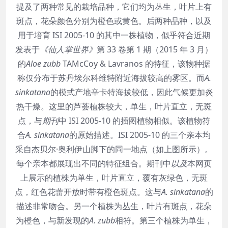
提及了两种常见的栽培品种，它们均为丛生，叶片上有
斑点，花朵颜色分别为橙色或黄色。后两种品种，以及
用于培育 ISI 2005-10 的其中一株植物，似乎符合近期
发表于
《仙人掌世界》
第 33 卷第 1 期（2015 年 3 月）
的
Aloe zubb
TAMcCoy & Lavranos 的特征，该物种据
称仅分布于苏丹埃尔科维特附近海拔较高的雾区。而
A.
sinkatana
的模式产地辛卡特海拔较低，因此气候更加炎
热干燥。这里的芦荟植株较大，单生，叶片直立，无斑
点，与
期刊
中 ISI 2005-10 的插图植物相似。该植物符
合
A. sinkatana
的原始描述。ISI 2005-10 的三个亲本均
采自杰贝尔·奥利伊山脚下的同一地点（如上图所示）。
每个亲本都展现出不同的特征组合。期刊中
以及
本网页
上展示的植株为单生，叶片直立，覆有灰绿色，无斑
点，红色花蕾开放时带有橙色斑点。这与
A. sinkatana
的
描述非常吻合。另一个植株为丛生，叶片有斑点，花朵
为橙色，与新发现的
A. zubb
相符。第三个植株为单生，