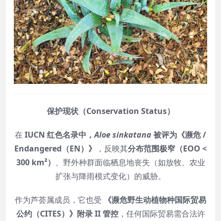
保护现状（Conservation Status）
在
IUCN 红色名录中，
Aloe sinkatana
被评为《濒危 /
Endangered（EN）》
，反映其
分布范围极窄（EOO <
300 km²）
、野外种群面临栖息地丧失（如放牧、农业
扩张与降雨模式变化）的威胁。
作为芦荟属成员，它也受
《濒危野生动植物种国际贸易
公约（CITES）》附录 II 管控
，任何国际贸易需合法许