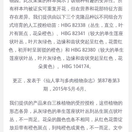
物园。此次采集的样本揭示了该物种有趣的变异性。所
有样本均被证实可重复开花，但在营养和花部特征方面
存在差异。我们提供由以下三个克隆品种以不同组合方
式培育的人工授粉幼苗：HBG 82338（丛生，直立，叶
片有斑点，花朵橙色）、HBG 82341（较大的单生莲座
状叶丛，叶片灰绿色，边缘和齿状突起呈红色，花蕾红
色，初开时呈斑驳的橙色）和 HBG 82380（较大的单生
莲座状叶丛，叶片灰绿色，边缘和齿状突起呈红色，花
朵黄色）。HBG 104174。
更正，发表于《仙人掌与多肉植物杂志》第87卷第3
期，2015年5月-6月。
我们提供的产品来自三株植物的受控授粉，这些植物的
形态各异，从灰绿色的单生莲座状叶丛到丛生斑点状叶
丛，不一而足。花朵的颜色也各不相同，从红色花蕾绽
放后带有橙色斑点，到纯橙色或黄色，不一而足。文中