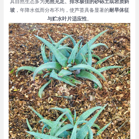
其自然生态多为
光照充足、排水极佳的砂砾土或岩质斜
坡
，年降水低而分布不均，使芦荟具备显著的
耐旱体征
与贮水叶片适应性
。