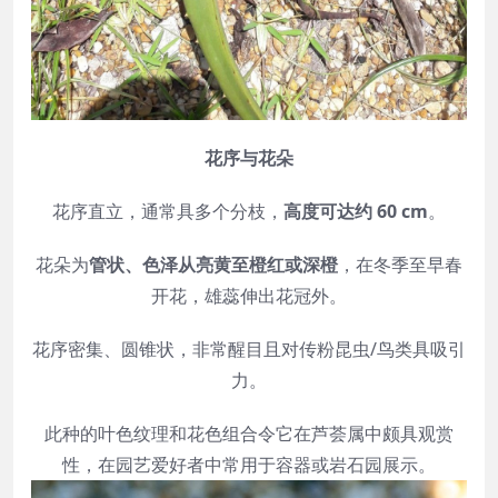
花序与花朵
花序直立，通常具多个分枝，
高度可达约 60 cm
。
花朵为
管状、色泽从亮黄至橙红或深橙
，在冬季至早春
开花，雄蕊伸出花冠外。
花序密集、圆锥状，非常醒目且对传粉昆虫/鸟类具吸引
力。
此种的叶色纹理和花色组合令它在芦荟属中颇具观赏
性，在园艺爱好者中常用于容器或岩石园展示。