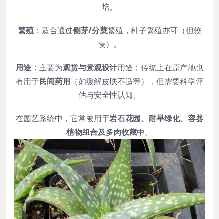
培。
繁殖
：适合通过
侧芽/分蘖
繁殖，种子繁殖亦可（但较
慢）。
用途
：主要为
观赏与景观设计
用途；传统上在原产地也
有用于
民间药用
（如缓解皮肤不适等），但需要科学评
估与安全性认知。
在园艺系统中，它常被用于
岩石花园、耐旱绿化、容器
植物组合及多肉收藏
中。