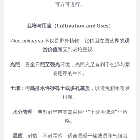
可方可进行。
栽培与用途（Cultivation and Uses）
Aloe sinkatana
不仅是野外植物，它也因在园艺界的
观
赏价值
而受到栽培重视：
光照
：喜
全日照至强光
环境，光照充足有利于色泽与紧
凑莲座的生长。
土壤
：需
高排水性砂砾土或多孔基质
，以避免积水引发
根腐。
水分管理
：典型耐旱芦荟需采用**“干透再浇透”**策
略。
温度
：耐热，不耐霜冻，适合温暖干燥或温和气候栽