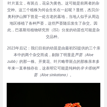
叶片直立，有斑点，花朵为黄色。这可能是前两者的杂
交种。这三个植株为何会生长在一起呢？显然，杰贝尔·
奥利伊山脚下曾是一处古老的墓地，当地人似乎从周边
地区移植了各种芦荟，这些芦荟随后发生了杂交。因
此，巴基斯坦植物研究所（ISI）分发的幼苗也可能是杂
交品种。
2023年后记：我们目前的幼苗是由最初ISI提供的三个亲
本中的两个杂交而成，剔除了明显是
芦荟（Aloe
zubb）
的那一株。开黄花、叶片略带斑点的那株亲本多
年来一直单独存在，这表明它可能是纯种的
辛卡塔纳芦
荟（Aloe sinkatana）
。