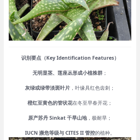
识别要点（Key Identification Features）
无明显茎、莲座丛形成小植株群
；
灰绿或绿带淡斑叶片
，叶缘具红色齿刺；
橙红至黄色的管状花
在冬至早春开花；
原产苏丹 Sinkat 干旱山地
，极耐旱；
IUCN 濒危等级与 CITES II 管控
的植种。