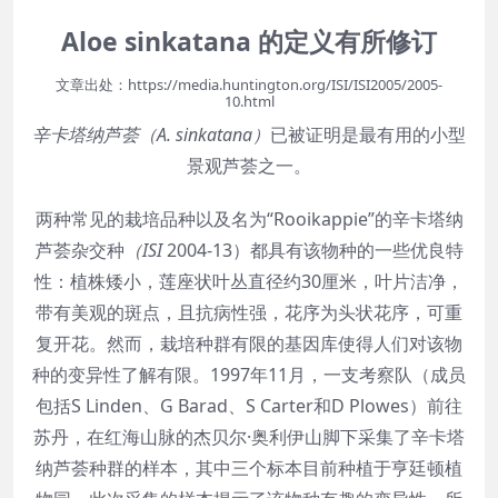
Aloe sinkatana 的定义有所修订
文章出处：https://media.huntington.org/ISI/ISI2005/2005-
10.html
辛卡塔纳芦荟（A. sinkatana）
已被证明是最有用的小型
景观芦荟之一。
两种常见的栽培品种以及名为“Rooikappie”的辛卡塔纳
芦荟杂交种
（
ISI
2004-13）都具有该物种的一些优良特
性：植株矮小，莲座状叶丛直径约30厘米，叶片洁净，
带有美观的斑点，且抗病性强，花序为头状花序，可重
复开花。然而，栽培种群有限的基因库使得人们对该物
种的变异性了解有限。1997年11月，一支考察队（成员
包括S Linden、G Barad、S Carter和D Plowes）前往
苏丹，在红海山脉的杰贝尔·奥利伊山脚下采集了辛卡塔
纳芦荟种群的样本，其中三个标本目前种植于亨廷顿植