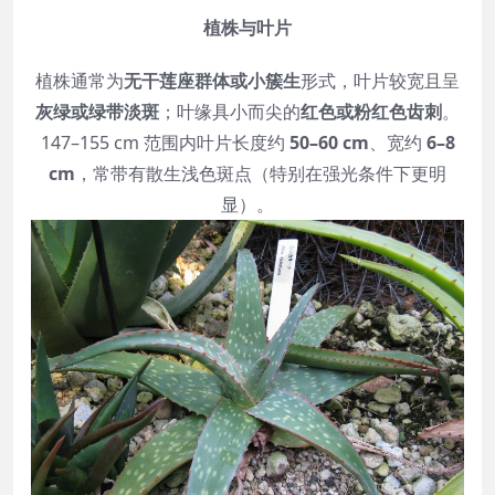
植株与叶片
植株通常为
无干莲座群体或小簇生
形式，叶片较宽且呈
灰绿或绿带淡斑
；叶缘具小而尖的
红色或粉红色齿刺
。
147–155 cm 范围内叶片长度约
50–60 cm
、宽约
6–8
cm
，常带有散生浅色斑点（特别在强光条件下更明
显）。