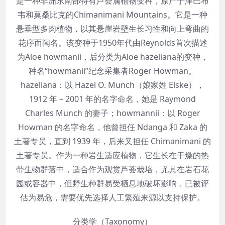
是一种非洲东南部特有芦荟属植物变种，原产于津巴布
韦和莫桑比克的Chimanimani Mountains。它是一种
悬垂型多肉植物，以其悬崖岩壁生长习性和向上弯曲的
花序而闻名。该变种于1950年代由Reynolds首次描述
为Aloe howmanii，后分类为Aloe hazeliana的变种，
种名“howmanii”纪念采集者Roger Howman。
hazeliana：以 Hazel O. Munch（娘家姓 Elske），
1912 年 – 2001 年的名字命名，她是 Raymond
Charles Munch 的妻子；howmannii：以 Roger
Howman 的名字命名，他曾担任 Ndanga 和 Zaka 的
土著专员，直到 1939 年，后来又担任 Chimanimani 的
土著专员。作为一种岩生适应植物，它生长在干燥的热
带生物群落中，适合作为观赏芦荟栽培，尤其在岩石花
园或容器中，但野生种群易受栖息地破坏影响，已被评
估为易危，需要优先选择人工繁殖来源以支持保护。
分类学（Taxonomy）