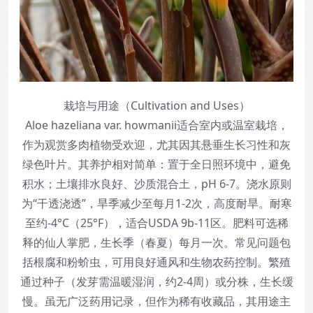
栽培与用途（Cultivation and Uses）
Aloe hazeliana var. howmanii适合室内或温室栽培，
作为观赏多肉植物受欢迎，尤其因其悬垂生长习性和灰
绿色叶片。其养护相对简单：置于全日照环境中，避免
积水；土壤排水良好、沙质混合土，pH 6-7。浇水原则
为“干透浇透”，旱季减少至每月1-2次，高度耐旱。耐寒
至约-4°C（25°F），适合USDA 9b-11区。肥料可选稀
释的仙人掌肥，生长季（春夏）每月一次。常见问题包
括根腐和粉蚧虫，可用良好通风和生物农药控制。繁殖
通过种子（发芽需温暖湿润，约2-4周）或分株，生长缓
慢。虽无广泛药用记录，但作为稀有收藏品，其用途主