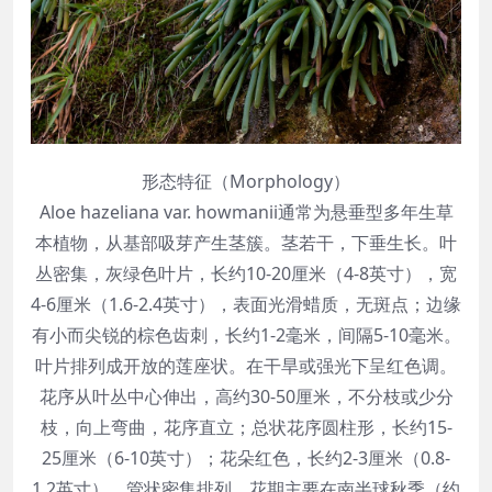
形态特征（Morphology）
Aloe hazeliana var. howmanii通常为悬垂型多年生草
本植物，从基部吸芽产生茎簇。茎若干，下垂生长。叶
丛密集，灰绿色叶片，长约10-20厘米（4-8英寸），宽
4-6厘米（1.6-2.4英寸），表面光滑蜡质，无斑点；边缘
有小而尖锐的棕色齿刺，长约1-2毫米，间隔5-10毫米。
叶片排列成开放的莲座状。在干旱或强光下呈红色调。
花序从叶丛中心伸出，高约30-50厘米，不分枝或少分
枝，向上弯曲，花序直立；总状花序圆柱形，长约15-
25厘米（6-10英寸）；花朵红色，长约2-3厘米（0.8-
1.2英寸），管状密集排列。花期主要在南半球秋季（约