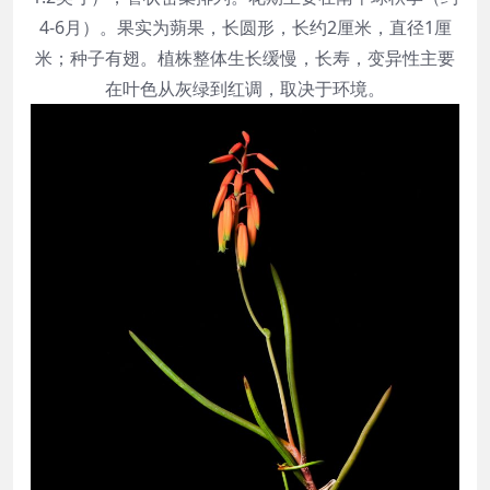
4-6月）。果实为蒴果，长圆形，长约2厘米，直径1厘
米；种子有翅。植株整体生长缓慢，长寿，变异性主要
在叶色从灰绿到红调，取决于环境。