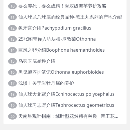
要么养死，要么成精！骨灰级海芋养护攻略
10
仙人球龙爪球属的经典品种-黑王丸系列的产地介绍
11
象牙宫介绍Pachypodium gracilius
12
25张图带你入坑块根-厚敦菊Othonna
13
巨凤之卵介绍Boophone haemanthoides
14
乌羽玉属品种介绍
15
黑鬼殿养护笔记Othonna euphorbioides
16
浅谈︱关于岩牡丹属的养护
17
仙人球大龙冠介绍Echinocactus polycephalus
18
仙人球习志野介绍Tephrocactus geometricus
19
天南星观叶指南：绒叶型花烛稀有种质 · 帝王花烛等
20