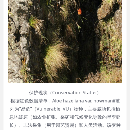
保护现状（Conservation Status）
根据红色数据清单，Aloe hazeliana var. howmanii被
列为“易危”（Vulnerable, VU）物种，主要威胁包括栖
息地破坏（如农业扩张、采矿和气候变化导致的旱季延
长）、非法采集（用于园艺贸易）和人类活动。该变种