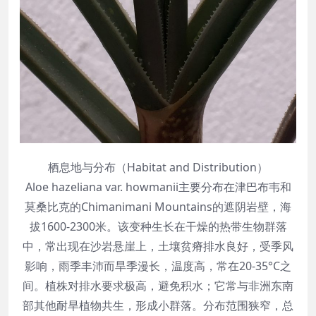
栖息地与分布（Habitat and Distribution）
Aloe hazeliana var. howmanii主要分布在津巴布韦和
莫桑比克的Chimanimani Mountains的遮阴岩壁，海
拔1600-2300米。该变种生长在干燥的热带生物群落
中，常出现在沙岩悬崖上，土壤贫瘠排水良好，受季风
影响，雨季丰沛而旱季漫长，温度高，常在20-35°C之
间。植株对排水要求极高，避免积水；它常与非洲东南
部其他耐旱植物共生，形成小群落。分布范围狭窄，总