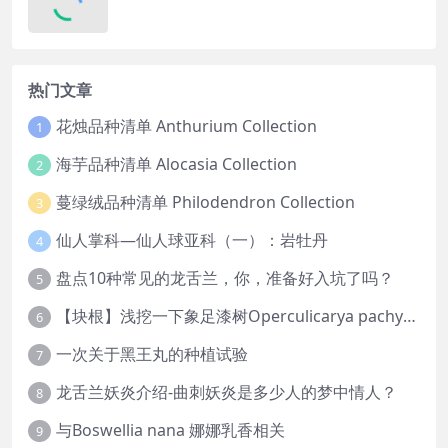
热门文章
花烛品种清单 Anthurium Collection
1
海芋品种清单 Alocasia Collection
2
蔓绿绒品种清单 Philodendron Collection
3
仙人掌科—仙人球亚科（一）：岩牡丹
4
盘点10种常见的龙舌兰，你，准备好入坑了吗？
5
【块根】浅挖一下象足漆树Operculicarya pachypus
6
一次关于黑王丸的种植试验
7
龙舌兰妖炎介绍-曲刺妖炎是多少人的梦中情人？
8
与Boswellia nana 娜娜乳香相关
9