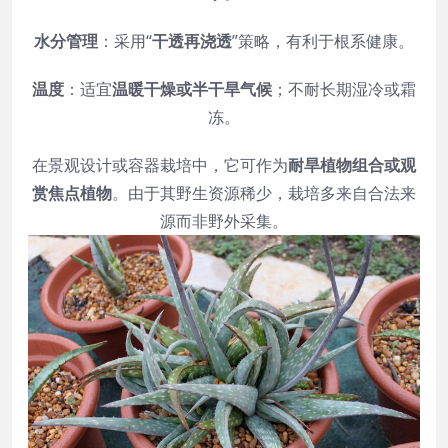
水分管理
：采用“
干透再浇透
”策略，有利于根系健康。
温度
：适宜
温暖干燥或半干旱气候
；不耐长期湿冷或霜
冻。
在景观设计或容器栽培中，它可作为
耐旱植物组合或观
赏焦点植物
。由于其野生资源稀少，栽培多来自合法来
源而非野外采集。