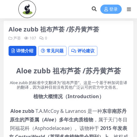
登录
Aloe zubb 祖布芦荟 /苏丹黄芦荟
芦荟
107
0
详情介绍
常见问题
评论建议
Aloe zubb 祖布芦荟 /苏丹黄芦荟
Aloe zubb 的标准中文翻译为“祖布芦荟”。这是一个基于种加词音译
的翻译，因为该种目前没有其他广泛认可的官方中文俗名。
植物大概情况（Introduction）
Aloe zubb
T.A.McCoy & Lavranos 是一种
东非南苏丹
原生的芦荟属（
Aloe
）多年生肉质植物
，属于天门冬目
阿福花科（Asphodelaceae）。该物种于
2015 年发表
在
CactusWorld
（英国多肉植物学会期刊）上
，被权威