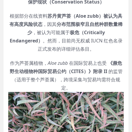
保护现状（Conservation Status）
根据部分在线资料
苏丹黄芦荟（Aloe zubb）被认为具
有高度风险状态
，因其
分布范围极窄且自然种群数量稀
少
，被认为可能属于
极危（Critically
Endangered）
。然而，目前尚无权威 IUCN 红色名录
正式发布的详细评估条目。
作为芦荟属植物，
Aloe zubb
在国际贸易上也受
《濒危
野生动植物种国际贸易公约（CITES）》附录 II
的监管
（适用于整个芦荟属），跨境采集与贸易均需符合规
定。