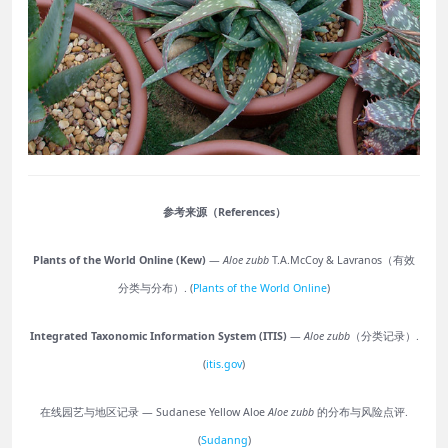
参考来源（References）
Plants of the World Online (Kew)
—
Aloe zubb
T.A.McCoy & Lavranos（有效
分类与分布）. (
Plants of the World Online
)
Integrated Taxonomic Information System (ITIS)
—
Aloe zubb
（分类记录）.
(
itis.gov
)
在线园艺与地区记录 — Sudanese Yellow Aloe
Aloe zubb
的分布与风险点评.
(
Sudanng
)