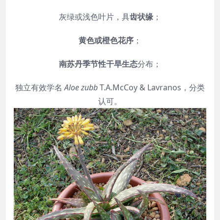
灰绿或浅色叶片，具
齿状缘
；
黄色或橙色花序
；
南苏丹季节性干旱生态
分布；
独立有效学名
Aloe zubb
T.A.McCoy & Lavranos，分类
认可。