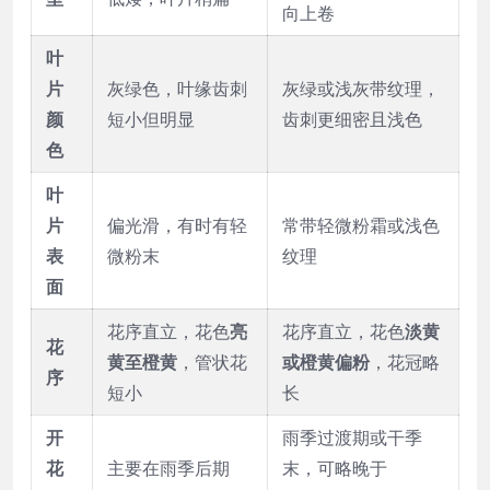
向上卷
叶
片
灰绿色，叶缘齿刺
灰绿或浅灰带纹理，
颜
短小但明显
齿刺更细密且浅色
色
叶
片
偏光滑，有时有轻
常带轻微粉霜或浅色
表
微粉末
纹理
面
花序直立，花色
亮
花序直立，花色
淡黄
花
黄至橙黄
，管状花
或橙黄偏粉
，花冠略
序
短小
长
开
雨季过渡期或干季
花
主要在雨季后期
末，可略晚于