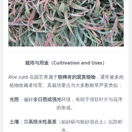
栽培与用途（Cultivation and Uses）
Aloe zubb
在园艺界属于
较稀有的观赏植物
，通常被多肉
植物收藏者培育。其栽培要点与大多数耐旱芦荟类似：
光照
：偏好
全日照或强光
环境，有助于强壮叶片与花序
的形成。
土壤
：需
高排水性基质
（如砂砾与粗砂混合土）以防积
水。