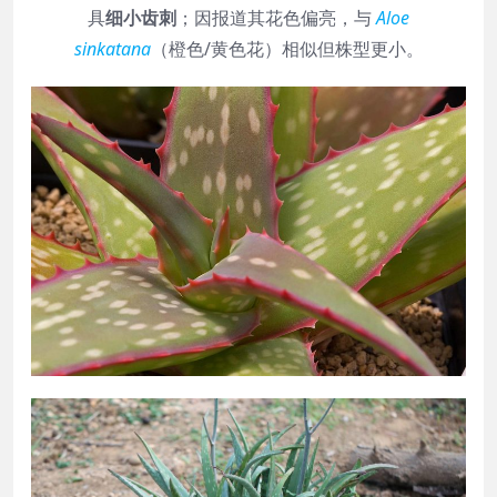
具
细小齿刺
；因报道其花色偏亮，与
Aloe
sinkatana
（橙色/黄色花）相似但株型更小。