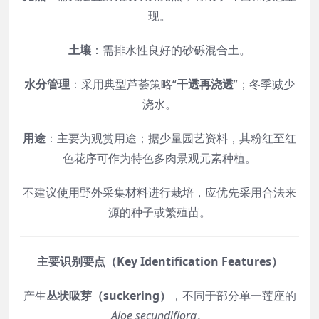
现。
土壤
：需排水性良好的砂砾混合土。
水分管理
：采用典型芦荟策略“
干透再浇透
”；冬季减少
浇水。
用途
：主要为观赏用途；据少量园艺资料，其粉红至红
色花序可作为特色多肉景观元素种植。
不建议使用野外采集材料进行栽培，应优先采用合法来
源的种子或繁殖苗。
主要识别要点（Key Identification Features）
产生
丛状吸芽（suckering）
，不同于部分单一莲座的
Aloe secundiflora
。