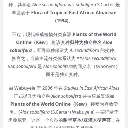
种，其学名
Aloe secundiflora
var.
sobolifera
S.Carter 最
早发表于
Flora of Tropical East Africa: Aloaceae
(1994)
。
不过，现代权威植物分类资源
Plants of the World
Online（Kew）
将该变种
归并为独立种名
Aloe
sobolifera
，不再单独保留为
A. secundiflora
的变种。
换言之，当前主流分类体系认为 **
Aloe secundiflora
var.
sobolifera
是
Aloe sobolifera
的同义名（synonym）
而不是独立变种。
由 Wabuyele 于 2006 年在
Studies in East African Aloes
正式提升为独立种
Aloe sobolifera
并被权威资源如
Plants of the World Online（Kew）
接受为有效学
名。(
Aloe sobolifera
(S.Carter) Wabuyele) 主要记录于
坦桑尼亚。这是一个典型的
耐旱草本/亚灌木型芦荟
，在
其本地生态中以季节性干旱季为主