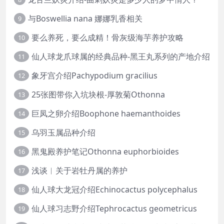
与Boswellia nana 娜娜乳香相关
9
要么养死，要么成精！骨灰级海芋养护攻略
10
仙人球龙爪球属的经典品种-黑王丸系列的产地介绍
11
象牙宫介绍Pachypodium gracilius
12
25张图带你入坑块根-厚敦菊Othonna
13
巨凤之卵介绍Boophone haemanthoides
14
乌羽玉属品种介绍
15
黑鬼殿养护笔记Othonna euphorbioides
16
浅谈︱关于岩牡丹属的养护
17
仙人球大龙冠介绍Echinocactus polycephalus
18
仙人球习志野介绍Tephrocactus geometricus
19