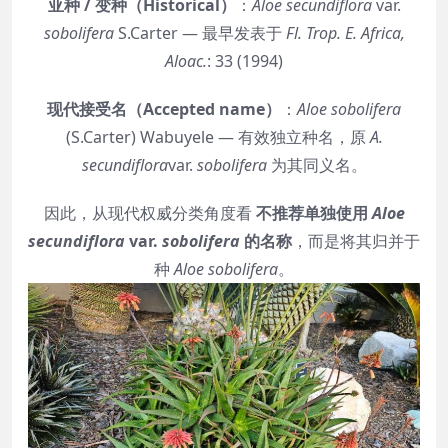
亚种 / 变种（Historical）
：
Aloe secundiflora
var.
sobolifera
S.Carter — 最早发表于
Fl. Trop. E. Africa,
Aloac.
: 33 (1994)
现代接受名（Accepted name）
：
Aloe sobolifera
(S.Carter) Wabuyele — 有效独立种名，原
A.
secundiflora
var.
sobolifera
为其同义名。
因此，从现代权威分类角度看
不推荐单独使用
Aloe
secundiflora
var.
sobolifera
的名称
，而是将其归并于
种
Aloe sobolifera
。