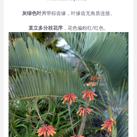
灰绿色叶片
带棕齿缘，叶缘齿无角质连接。
直立多分枝花序
，花色偏粉红/红色。