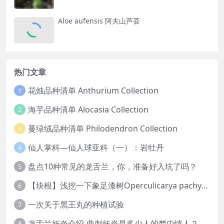
Aloe aufensis 阿夫山芦荟
热门文章
花烛品种清单 Anthurium Collection
1
海芋品种清单 Alocasia Collection
2
蔓绿绒品种清单 Philodendron Collection
3
仙人掌科—仙人球亚科（一）：岩牡丹
4
盘点10种常见的龙舌兰，你，准备好入坑了吗？
5
【块根】浅挖一下象足漆树Operculicarya pachypus
6
一次关于黑王丸的种植试验
7
龙舌兰妖炎介绍-曲刺妖炎是多少人的梦中情人？
8