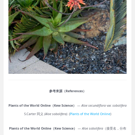
参考来源（References）
Plants of the World Online（Kew Science）
—
Aloe secundiflora
var.
sobolifera
S.Carter 同义
(Aloe sobolifera)
. (
Plants of the World Online
)
Plants of the World Online（Kew Science）
—
Aloe sobolifera
（接受名，分布