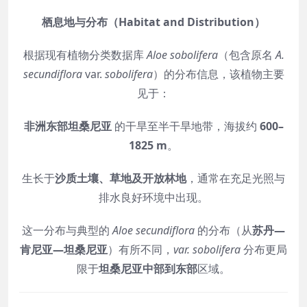
栖息地与分布（Habitat and Distribution）
根据现有植物分类数据库
Aloe sobolifera
（包含原名
A.
secundiflora
var.
sobolifera
）的分布信息，该植物主要
见于：
非洲东部坦桑尼亚
的干旱至半干旱地带，海拔约
600–
1825 m
。
生长于
沙质土壤、草地及开放林地
，通常在充足光照与
排水良好环境中出现。
这一分布与典型的
Aloe secundiflora
的分布（从
苏丹—
肯尼亚—坦桑尼亚
）有所不同，
var. sobolifera
分布更局
限于
坦桑尼亚中部到东部
区域。