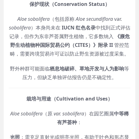
保护现状（Conservation Status）
Aloe sobolifera
（包括原称
Aloe secundiflora
var.
sobolifera
）本身尚未在
IUCN 红色名录
中找到正式评估
记录，但作为东非芦荟属野生植物，它多数纳入
《濒危
野生动植物种国际贸易公约（CITES）》附录 II
管控范
畴，需要跨境贸易许可证以防止野生资源被过度采集。
野外种群可能面临
栖息地破碎、草地开发与人为影响
等
压力，但缺乏单独评估报告仍是不确定性。
栽培与用途（Cultivation and Uses）
Aloe sobolifera
（原
var. sobolifera
）在园艺圈属
中等稀
有芦荟种
：
光照
：需充足直射光或明亮光照，有助于叶色和形态显