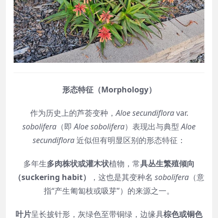
形态特征（Morphology）
作为历史上的芦荟变种，
Aloe secundiflora
var.
sobolifera
（即
Aloe sobolifera
）表现出与典型
Aloe
secundiflora
近似但有明显区别的形态特征：
多年生
多肉株状或灌木状
植物，常
具丛生繁殖倾向
（suckering habit）
，这也是其变种名
sobolifera
（意
指“产生匍匐枝或吸芽”）的来源之一。
叶片
呈长披针形，灰绿色至带铜绿，边缘具
棕色或铜色