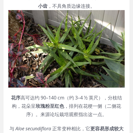
小齿
，不具角质边缘连接。
花序
高可达约 90–140 cm（约 3–4 ½ 英尺），分枝结
构，花朵呈
玫瑰粉至红色
，排列在花梗一侧（二侧花
序）。来源论坛栽培观察指出这一点。
与
Aloe secundiflora
正常变种相比，它
更容易形成较大