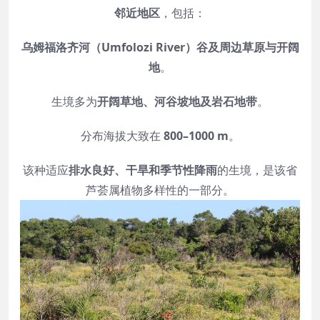
邻近地区
，包括：
乌姆福洛齐河（Umfolozi River）谷及周边草原与开阔
地
。
生境多为
开阔草地、河谷坡地及岩石地带
。
分布海拔大致在
800–1000 m
。
该种适应
排水良好、干旱和季节性降雨
的生境，是该省
芦荟属植物多样性的一部分。