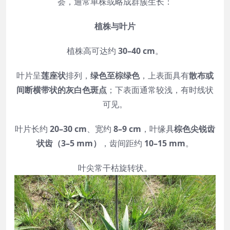
荟，通常单株或略成群簇生长：
植株与叶片
植株高可达约
30–40 cm
。
叶片呈
莲座状
排列，
绿色至棕绿色
，上表面具有
散布或
间断横带状的灰白色斑点
；下表面通常较浅，有时线状
可见。
叶片长约
20–30 cm
、宽约
8–9 cm
，叶缘具
棕色尖锐齿
状齿（3–5 mm）
，齿间距约
10–15 mm
。
叶尖常干枯旋转状。