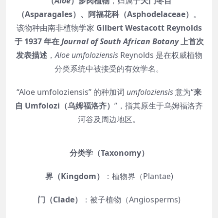
（
Aloe
）多肉植物
，归属于
天门冬目
（Asparagales）、阿福花科（Asphodelaceae）
。
该物种由南非植物学家
Gilbert Westacott Reynolds
于 1937 年在
Journal of South African Botany
上首次
发表描述
，
Aloe umfoloziensis
Reynolds 是在权威植物
分类系统中被接受的有效学名。
“Aloe umfoloziensis” 的种加词
umfoloziensis
意为“
来
自 Umfolozi（乌姆福洛齐）
”，指其原生于乌姆福洛齐
河谷及周边地区。
分类学（Taxonomy）
界（Kingdom）
：植物界（Plantae)
门（Clade）
：被子植物（Angiosperms)