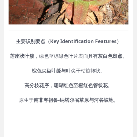
主要识别要点（Key Identification Features）
莲座状叶簇
，绿色至棕绿色叶片表面具有
灰白色斑点
。
棕色尖齿叶缘
与叶尖干枯旋转状。
高分枝花序
，
珊瑚红色至橙红色管状花
。
原生于
南非夸祖鲁‑纳塔尔省草原与河谷坡地
。