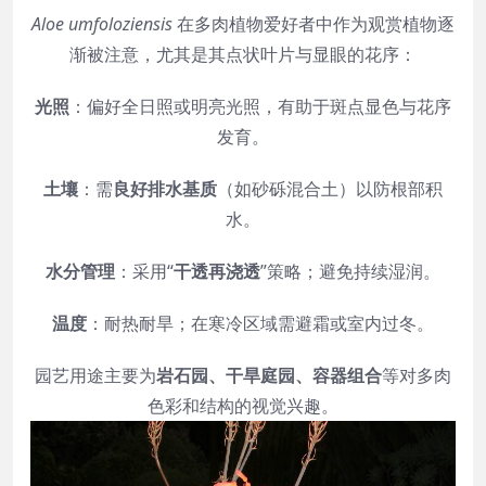
Aloe umfoloziensis
在多肉植物爱好者中作为观赏植物逐
渐被注意，尤其是其点状叶片与显眼的花序：
光照
：偏好全日照或明亮光照，有助于斑点显色与花序
发育。
土壤
：需
良好排水基质
（如砂砾混合土）以防根部积
水。
水分管理
：采用“
干透再浇透
”策略；避免持续湿润。
温度
：耐热耐旱；在寒冷区域需避霜或室内过冬。
园艺用途主要为
岩石园、干旱庭园、容器组合
等对多肉
色彩和结构的视觉兴趣。