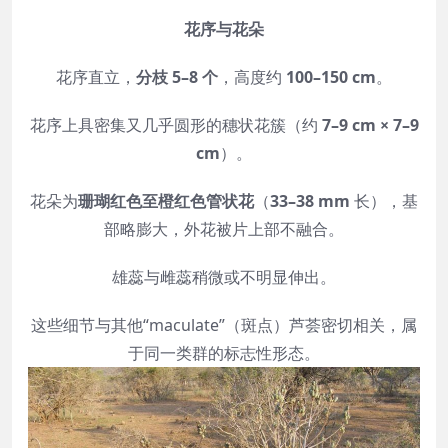
花序与花朵
花序直立，
分枝 5–8 个
，高度约
100–150 cm
。
花序上具密集又几乎圆形的穗状花簇（约
7–9 cm × 7–9
cm
）。
花朵为
珊瑚红色至橙红色管状花
（
33–38 mm
长），基
部略膨大，外花被片上部不融合。
雄蕊与雌蕊稍微或不明显伸出。
这些细节与其他“maculate”（斑点）芦荟密切相关，属
于同一类群的标志性形态。