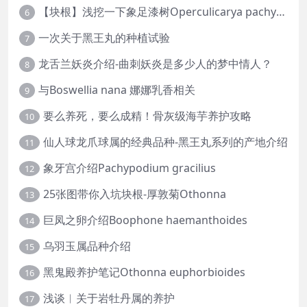
【块根】浅挖一下象足漆树Operculicarya pachypus
6
一次关于黑王丸的种植试验
7
龙舌兰妖炎介绍-曲刺妖炎是多少人的梦中情人？
8
与Boswellia nana 娜娜乳香相关
9
要么养死，要么成精！骨灰级海芋养护攻略
10
仙人球龙爪球属的经典品种-黑王丸系列的产地介绍
11
象牙宫介绍Pachypodium gracilius
12
25张图带你入坑块根-厚敦菊Othonna
13
巨凤之卵介绍Boophone haemanthoides
14
乌羽玉属品种介绍
15
黑鬼殿养护笔记Othonna euphorbioides
16
浅谈︱关于岩牡丹属的养护
17