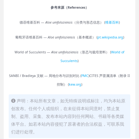
参考来源（References）
德语维基百科 —
Aloe umfoloziensis
（分类与形态信息） (
维基百科
)
葡萄牙语维基百科 —
Aloe umfoloziensis
（基本概述） (
pt.wikipedia.org
)
World of Succulents —
Aloe umfoloziensis
（形态与栽培资料） (
World of
Succulents
)
SANBI / Bradleya 文献 — 局地分布与识别对比 (
PMC
)CITES 芦荟属清单（附录 II
控制） (
kew.org
)
声明：本站所有文章，如无特殊说明或标注，均为本站原
创发布。任何个人或组织，在未征得本站同意时，禁止复
制、盗用、采集、发布本站内容到任何网站、书籍等各类媒
体平台。如若本站内容侵犯了原著者的合法权益，可联系我
们进行处理。