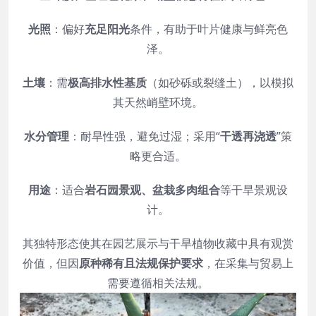
光照
：偏好
充足阳光
条件，有助于叶片健康与鲜亮色
泽。
土壤
：需
极高排水性基质
（如砂砾或裂缝土），以模拟
其天然峭壁环境。
水分管理
：耐旱性强，避免过湿；采用“
干透再浇透
”策
略更合适。
用途
：适合
岩石园景观、盆栽多肉组合
等干旱景观设
计。
其独特形态使其在园艺展示与干旱植物收藏中具有观赏
价值，但因
原种稀有且法规保护要求
，在采集与贸易上
需要遵循相关法规。