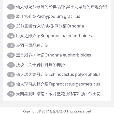
仙人球龙爪球属的经典品种-黑王丸系列的产地介绍
11
象牙宫介绍Pachypodium gracilius
12
25张图带你入坑块根-厚敦菊Othonna
13
巨凤之卵介绍Boophone haemanthoides
14
乌羽玉属品种介绍
15
黑鬼殿养护笔记Othonna euphorbioides
16
浅谈︱关于岩牡丹属的养护
17
仙人球大龙冠介绍Echinocactus polycephalus
18
仙人球习志野介绍Tephrocactus geometricus
19
天南星观叶指南：绒叶型花烛稀有种质 · 帝王花烛等
20
Copyright © 2017
爱生活吧
- All rights reserved