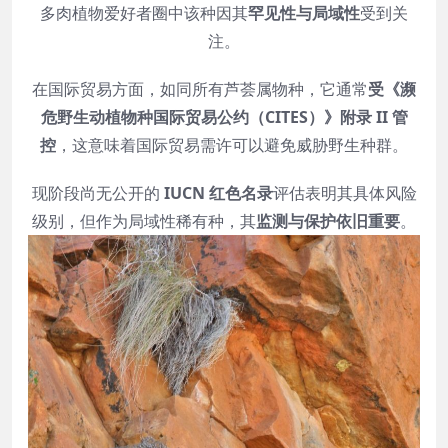
多肉植物爱好者圈中该种因其
罕见性与局域性
受到关
注。
在国际贸易方面，如同所有芦荟属物种，它通常
受《濒
危野生动植物种国际贸易公约（CITES）》附录 II 管
控
，这意味着国际贸易需许可以避免威胁野生种群。
现阶段尚无公开的
IUCN 红色名录
评估表明其具体风险
级别，但作为局域性稀有种，其
监测与保护依旧重要
。