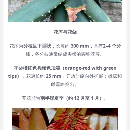
花序与花朵
花序为
分枝且下垂状
，长度约
300 mm
，具有
2–4 个分
枝
，各分枝通常结成尖状的圆锥花簇。
花朵
橙红色具绿色顶端（orange-red with green
tips）
，花冠长约
25 mm
，开放时略向外扩展；雄蕊和
雌蕊略突出。
开花期为
南半球夏季（约 12 月至 1 月）
。