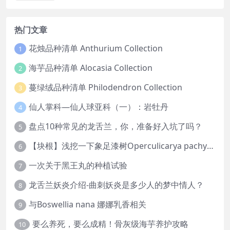
热门文章
花烛品种清单 Anthurium Collection
1
海芋品种清单 Alocasia Collection
2
蔓绿绒品种清单 Philodendron Collection
3
仙人掌科—仙人球亚科（一）：岩牡丹
4
盘点10种常见的龙舌兰，你，准备好入坑了吗？
5
【块根】浅挖一下象足漆树Operculicarya pachypus
6
一次关于黑王丸的种植试验
7
龙舌兰妖炎介绍-曲刺妖炎是多少人的梦中情人？
8
与Boswellia nana 娜娜乳香相关
9
要么养死，要么成精！骨灰级海芋养护攻略
10