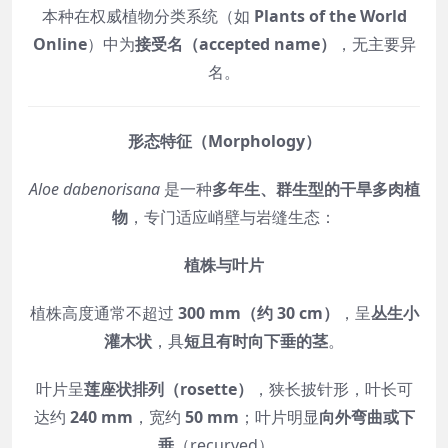
本种在权威植物分类系统（如
Plants of the World
Online
）中为
接受名（accepted name）
，无主要异
名。
形态特征（Morphology）
Aloe dabenorisana
是一种
多年生、群生型的干旱多肉植
物
，专门适应峭壁与岩缝生态：
植株与叶片
植株高度通常不超过
300 mm（约 30 cm）
，呈
丛生小
灌木状
，具
短且有时向下垂的茎
。
叶片呈
莲座状排列（rosette）
，狭长披针形，叶长可
达约
240 mm
，宽约
50 mm
；叶片明显
向外弯曲或下
垂
（recurved）。