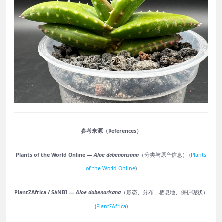
参考来源（References）
Plants of the World Online —
Aloe dabenorisana
（分类与原产信息） (
Plants
of the World Online
)
PlantZAfrica / SANBI —
Aloe dabenorisana
（形态、分布、栖息地、保护现状）
(
PlantZAfrica
)