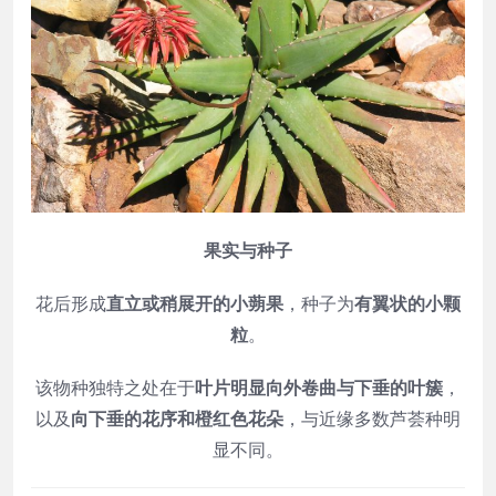
果实与种子
花后形成
直立或稍展开的小蒴果
，种子为
有翼状的小颗
粒
。
该物种独特之处在于
叶片明显向外卷曲与下垂的叶簇
，
以及
向下垂的花序和橙红色花朵
，与近缘多数芦荟种明
显不同。