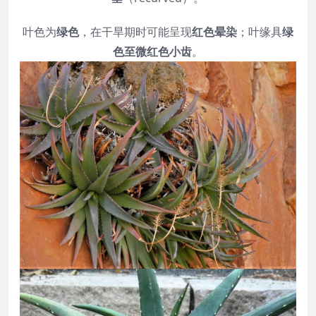
叶色为
绿色
，在干旱期时可能呈现
红色晕染
；叶缘具
绿
色至微红色小齿
。