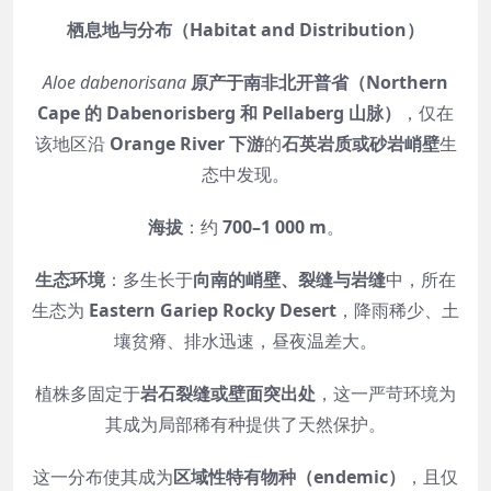
栖息地与分布（Habitat and Distribution）
Aloe dabenorisana
原产于南非北开普省（Northern
Cape 的 Dabenorisberg 和 Pellaberg 山脉）
，仅在
该地区沿
Orange River 下游
的
石英岩质或砂岩峭壁
生
态中发现。
海拔
：约
700–1 000 m
。
生态环境
：多生长于
向南的峭壁、裂缝与岩缝
中，所在
生态为
Eastern Gariep Rocky Desert
，降雨稀少、土
壤贫瘠、排水迅速，昼夜温差大。
植株多固定于
岩石裂缝或壁面突出处
，这一严苛环境为
其成为局部稀有种提供了天然保护。
这一分布使其成为
区域性特有物种（endemic）
，且仅