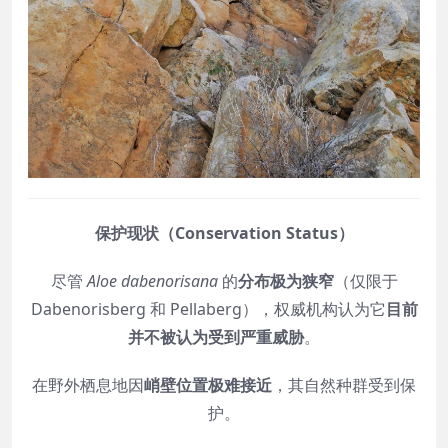
保护现状（Conservation Status）
尽管
Aloe dabenorisana
的
分布极为狭窄
（仅限于
Dabenorisberg 和 Pellaberg），权威机构认为它
目前
并不被认为受到严重威胁
。
在野外栖息地因
峭壁位置极难接近
，其自然种群受到保
护。