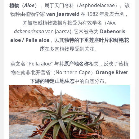
植物（
Aloe
）
，属于天门冬科（Asphodelaceae）。该
物种由植物学家
van Jaarsveld
在 1982 年发表命名，
并被权威植物数据库接受为有效学名（
Aloe
dabenorisana
van Jaarsv.). 它常被称为
Dabenoris
aloe / Pella aloe
，以其
独特的下垂莲座叶片和鲜艳花
序
在多肉植物界受到关注。
英文名 “Pella aloe” 与其
原产地名称
相关，反映了该植
物在南非北开普省（Northern Cape）
Orange River
下游的特定山地生态
中的自然分布。