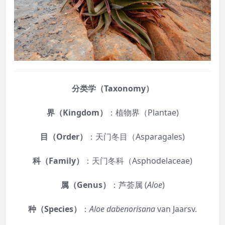
分类学（Taxonomy）
界（Kingdom）
：植物界（Plantae)
目（Order）
：天门冬目（Asparagales)
科（Family）
：天门冬科（Asphodelaceae)
属（Genus）
：芦荟属 (
Aloe
)
种（Species）
：
Aloe dabenorisana
van Jaarsv.