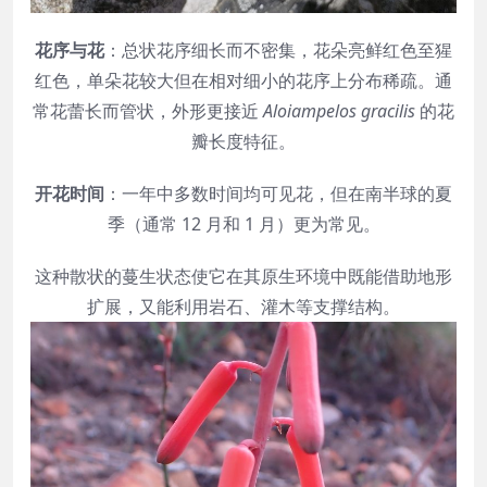
花序与花
：总状花序细长而不密集，花朵亮鲜红色至猩
红色，单朵花较大但在相对细小的花序上分布稀疏。通
常花蕾长而管状，外形更接近
Aloiampelos gracilis
的花
瓣长度特征。
开花时间
：一年中多数时间均可见花，但在南半球的夏
季（通常 12 月和 1 月）更为常见。
这种散状的蔓生状态使它在其原生环境中既能借助地形
扩展，又能利用岩石、灌木等支撑结构。