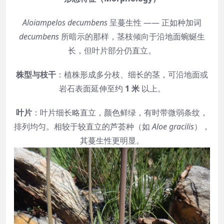
Aloiampelos decumbens
呈蔓生性 —— 正如种加词
decumbens
所暗示的那样，茎枝倾向于沿地面蜿蜒生
长，但叶片部分仍直立。
株型与枝干
：植株形成多分枝、细长的茎，可沿地面或
岩石表面延伸至约
1 米
以上。
叶片
：叶片细长略直立，颜色鲜绿，有时带微弱条纹，
排列均匀。相较于较直立的芦荟种（如
Aloe gracilis
），
其蔓生性更明显。