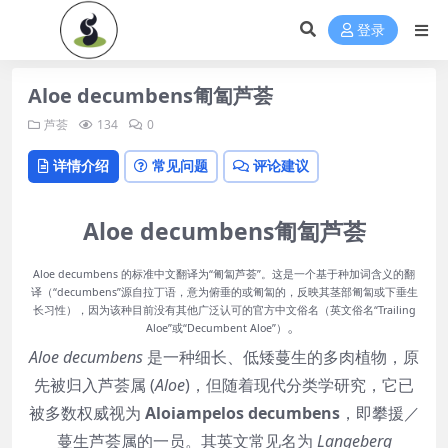
登录
Aloe decumbens匍匐芦荟
芦荟
134
0
详情介绍
常见问题
评论建议
Aloe decumbens匍匐芦荟
Aloe decumbens 的标准中文翻译为“匍匐芦荟”。这是一个基于种加词含义的翻
译（“decumbens”源自拉丁语，意为俯垂的或匍匐的，反映其茎部匍匐或下垂生
长习性），因为该种目前没有其他广泛认可的官方中文俗名（英文俗名“Trailing
。
Aloe”或“Decumbent Aloe”）
Aloe decumbens
是一种细长、低矮蔓生的多肉植物，原
先被归入芦荟属 (
Aloe
)，但随着现代分类学研究，它已
被多数权威视为
Aloiampelos decumbens
，即攀援／
蔓生芦荟属的一员。其英文常见名为
Langeberg