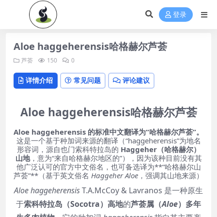
登录
Aloe haggeherensis哈格赫尔芦荟
芦荟
150
0
详情介绍
常见问题
评论建议
Aloe haggeherensis
哈格赫尔芦荟
Aloe haggeherensis 的标准中文翻译为“哈格赫尔芦荟”。
这是一个基于种加词来源的翻译（“haggeherensis”为地名
形容词，源自也门索科特拉岛的
Haggeher（哈格赫尔）
山地
，意为“来自哈格赫尔地区的”），因为该种目前没有其
他广泛认可的官方中文俗名，也可备选译为**“哈格赫尔山
芦荟”**（基于英文俗名
Haggeher Aloe
，强调其山地来源）
Aloe haggeherensis
T.A.McCoy & Lavranos 是一种原生
于
索科特拉岛（Socotra）高地
的
芦荟属（
Aloe
）多年