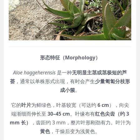
形态特征（Morphology）
Aloe haggeherensis
是一种
无明显主茎或茎极短的芦
荟
，通常以单株形式出现，有时会产生
少量匍匐分枝形
成小簇
。
它的
叶片
为鲜绿色，叶基较宽（可达约
6 cm
），向尖
端渐细而伸长至
30–45 cm
。叶缘布有
红色尖齿（约 3
mm 长）
，齿距约 3 mm，整片叶形刚劲有力。叶汁为
黄色
，干燥后变为浅黄色。