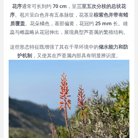
花序
通常可长到约
70 cm
，呈
三至五次分枝的总状花
序
。苞片呈白色并有五条脉纹，花茎呈
棕紫色并带有蜡
质覆盖
。花朵橘色，基部偏黄，花冠约
25 mm
长。雄
蕊与雌蕊略从花冠伸出，展现典型芦荟属的繁殖结构。
这些形态特征既增强了其在干旱环境中的
储水能力和防
护机制
，又使其在芦荟属内部具有明显辨识度。