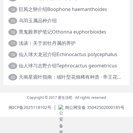
巨凤之卵介绍Boophone haemanthoides
14
乌羽玉属品种介绍
15
黑鬼殿养护笔记Othonna euphorbioides
16
浅谈︱关于岩牡丹属的养护
17
仙人球大龙冠介绍Echinocactus polycephalus
18
仙人球习志野介绍Tephrocactus geometricus
19
天南星观叶指南：绒叶型花烛稀有种质 · 帝王花烛等
20
Copyright © 2017
爱生活吧
- All rights reserved
|
闽ICP备2025118102号
闽公网安备 35042502000185号