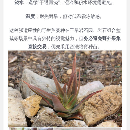
浇水
：遵循“干透再浇”，湿冷和积水环境需避免。
温度
：耐热耐旱，但对低温霜冻敏感。
这种强适应性的野生芦荟种在干旱岩石园、岩石组合盆
栽等场景中具有独特的视觉魅力，但
务必避免野外采集
直接交易
，优先采用合法培育种苗。