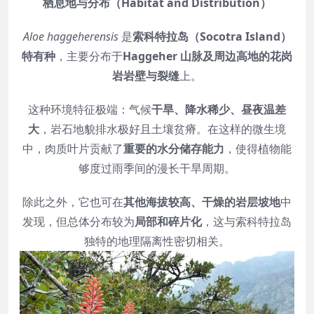
栖息地与分布（Habitat and Distribution）
Aloe haggeherensis
是
索科特拉岛（Socotra Island）
特有种
，主要分布于
Haggeher 山脉及周边高地的花岗
岩岩壁与裂缝
上。
这种环境特征极端：气候
干旱、降水稀少、昼夜温差
大
，岩石地貌排水极好且土壤贫瘠。在这样的微生境
中，肉质叶片贡献了
重要的水分储存能力
，使得植物能
够度过雨季间的漫长干旱周期。
除此之外，它也可在
其他海拔较高、干燥的岩层坡地
中
发现，但总体分布较为
局部和碎片化
，这与索科特拉岛
独特的地理隔离性密切相关。