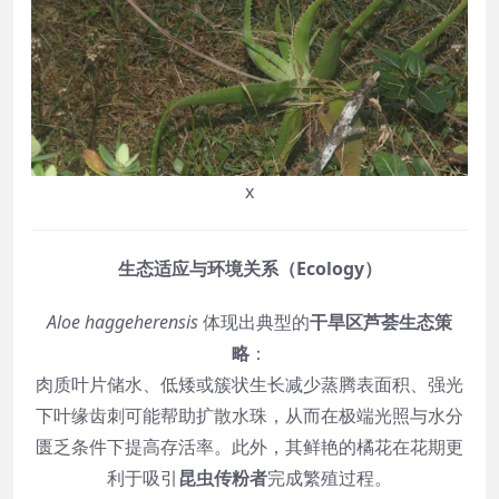
x
生态适应与环境关系（Ecology）
Aloe haggeherensis
体现出典型的
干旱区芦荟生态策
略
：
肉质叶片储水、低矮或簇状生长减少蒸腾表面积、强光
下叶缘齿刺可能帮助扩散水珠，从而在极端光照与水分
匮乏条件下提高存活率。此外，其鲜艳的橘花在花期更
利于吸引
昆虫传粉者
完成繁殖过程。