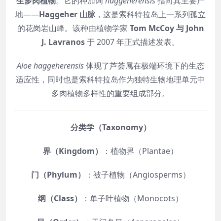
生多肉植物
。它的种加词
haggeherensis
指向其主要产
地——
Haggeher 山脉
，这是索科特拉岛上一系列孤立
的花岗岩山峰。该种由植物学家
Tom McCoy 与 John
J. Lavranos
于 2007 年正式描述发表。
Aloe haggeherensis
体现了芦荟属在极端环境下的生态
适应性，同时也是索科特拉岛作为独特生物地理单元中
多肉植物多样性的重要组成部分。
分类学（Taxonomy）
界（Kingdom）
：植物界（Plantae）
门（Phylum）
：被子植物（Angiosperms）
纲（Class）
：单子叶植物（Monocots）