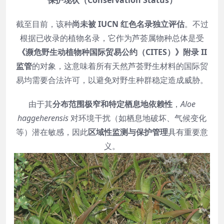
保护现状（Conservation Status）
截至目前，该种
尚未被 IUCN 红色名录独立评估
。不过
根据已收录的植物名录，它作为芦荟属物种总体是受
《濒危野生动植物种国际贸易公约（CITES）》附录 II
监管
的对象，这意味着所有天然芦荟野生材料的国际贸
易均需要合法许可，以避免对野生种群稳定造成威胁。
由于其
分布范围极窄和特定栖息地依赖性
，
Aloe
haggeherensis
对环境干扰（如栖息地破坏、气候变化
等）潜在敏感，因此
区域性监测与保护管理
具有重要意
义。