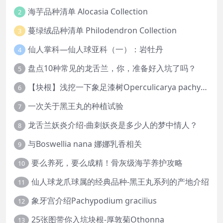
海芋品种清单 Alocasia Collection
2
蔓绿绒品种清单 Philodendron Collection
3
仙人掌科—仙人球亚科（一）：岩牡丹
4
盘点10种常见的龙舌兰，你，准备好入坑了吗？
5
【块根】浅挖一下象足漆树Operculicarya pachypus
6
一次关于黑王丸的种植试验
7
龙舌兰妖炎介绍-曲刺妖炎是多少人的梦中情人？
8
与Boswellia nana 娜娜乳香相关
9
要么养死，要么成精！骨灰级海芋养护攻略
10
仙人球龙爪球属的经典品种-黑王丸系列的产地介绍
11
象牙宫介绍Pachypodium gracilius
12
25张图带你入坑块根-厚敦菊Othonna
13