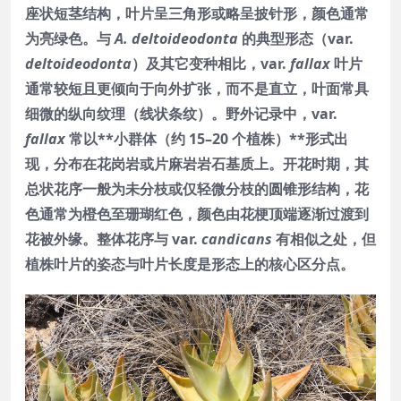
座状短茎结构，叶片呈三角形或略呈披针形，颜色通常
为亮绿色。与
A. deltoideodonta
的典型形态（var.
deltoideodonta
）及其它变种相比，var.
fallax
叶片
通常较短且更倾向于向外扩张，而不是直立，叶面常具
细微的纵向纹理（线状条纹）。野外记录中，var.
fallax
常以**小群体（约 15–20 个植株）**形式出
现，分布在花岗岩或片麻岩岩石基质上。开花时期，其
总状花序一般为未分枝或仅轻微分枝的圆锥形结构，花
色通常为橙色至珊瑚红色，颜色由花梗顶端逐渐过渡到
花被外缘。整体花序与 var.
candicans
有相似之处，但
植株叶片的姿态与叶片长度是形态上的核心区分点。