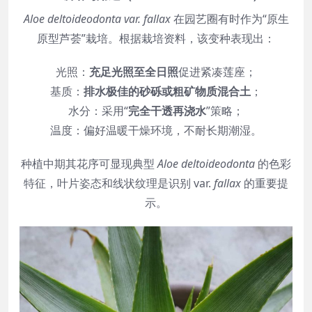
Aloe deltoideodonta var. fallax
在园艺圈有时作为“原生
原型芦荟”栽培。根据栽培资料，该变种表现出：
光照：
充足光照至全日照
促进紧凑莲座；
基质：
排水极佳的砂砾或粗矿物质混合土
；
水分：采用“
完全干透再浇水
”策略；
温度：偏好温暖干燥环境，不耐长期潮湿。
种植中期其花序可显现典型
Aloe deltoideodonta
的色彩
特征，叶片姿态和线状纹理是识别 var.
fallax
的重要提
示。