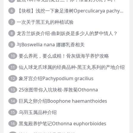
【块根】浅挖一下象足漆树Operculicarya pachypus
6
一次关于黑王丸的种植试验
7
龙舌兰妖炎介绍-曲刺妖炎是多少人的梦中情人？
8
与Boswellia nana 娜娜乳香相关
9
要么养死，要么成精！骨灰级海芋养护攻略
10
仙人球龙爪球属的经典品种-黑王丸系列的产地介绍
11
象牙宫介绍Pachypodium gracilius
12
25张图带你入坑块根-厚敦菊Othonna
13
巨凤之卵介绍Boophone haemanthoides
14
乌羽玉属品种介绍
15
黑鬼殿养护笔记Othonna euphorbioides
16