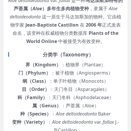
Aloe deltoideodonta
var.
fallax
是一种
马达加斯加特有的
芦荟属（
Aloe
）多年生多肉植物变种
，隶属于
Aloe
deltoideodonta
这一原生于马达加斯加的物种。它由植
物学家
Jean-Baptiste Castillon
在
2006 年
正式发表
命名，该变种在权威植物分类数据库
Plants of the
World Online
中被接受为有效变种。
分类学（Taxonomy）
界（Kingdom）
：植物界（Plantae）
门（Phylum）
：被子植物（Angiosperms）
纲（Class）
：单子叶植物（Monocots）
目（Order）
：天门冬目（Asparagales）
科（Family）
：天门冬科（Asphodelaceae）
属（Genus）
：芦荟属（Aloe）
种（Species）
：
Aloe deltoideodonta
Baker
变种（Variety）
：
Aloe deltoideodonta
var.
fallax
J.-
B.Castillon