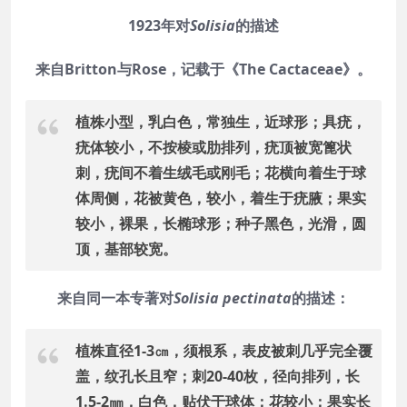
1923年对
Solisia
的描述
来自Britton与Rose，记载于《The Cactaceae》。
植株小型，乳白色，常独生，近球形；具疣，
疣体较小，不按棱或肋排列，疣顶被宽篦状
刺，疣间不着生绒毛或刚毛；花横向着生于球
体周侧，花被黄色，较小，着生于疣腋；果实
较小，裸果，长椭球形；种子黑色，光滑，圆
顶，基部较宽。
来自同一本专著对
Solisia pectinata
的描述：
植株直径1-3㎝，须根系，表皮被刺几乎完全覆
盖，纹孔长且窄；刺20-40枚，径向排列，长
1.5-2㎜，白色，贴伏于球体；花较小；果实长