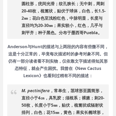
圆柱形，疣间光滑；纹孔狭长；无中刺，周刺
20-40枚，梳篦状，贴伏于球体，白色，长1.5-
2㎜；花白色至浅粉红色，中脉明显，长度与
直径均为20-30㎜；果实较小，红色，几乎与
刺平齐；种子黑色。分布于墨西哥Puebla。
Anderson与Hunt的描述与上两段的内容有些微不同，
这是十分正常的，毕竟每次描述时的参考对象不同。但
仍有一部分读者看不到实物，仅依靠文字描述得知其形
态特征，就会产生困扰。我曾在《New Cactus
Lexicon》也看到过稍有不同的描述：
M. pectinifera
，常单生，茎球形至圆筒形，
直径小于4㎝，具乳胶；须根系；裸腋；刺20-
50枚，长度小于5㎜，贴伏，梳篦状或辐射状
排列，白色；花15㎜，黄色；果实长椭球形，