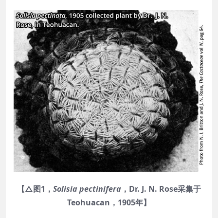
【△图1，
Solisia pectinifera
，Dr. J. N. Rose采集于
Teohuacan，1905年】