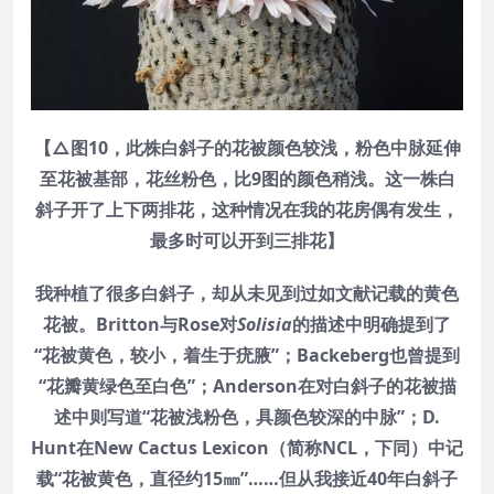
【△图10，此株白斜子的花被颜色较浅，粉色中脉延伸
至花被基部，花丝粉色，比9图的颜色稍浅。这一株白
斜子开了上下两排花，这种情况在我的花房偶有发生，
最多时可以开到三排花】
我种植了很多白斜子，却从未见到过如文献记载的黄色
花被。Britton与Rose对
Solisia
的描述中明确提到了
“花被黄色，较小，着生于疣腋”；Backeberg也曾提到
“花瓣黄绿色至白色”；Anderson在对白斜子的花被描
述中则写道“花被浅粉色，具颜色较深的中脉”；D.
Hunt在New Cactus Lexicon（简称NCL，下同）中记
载“花被黄色，直径约15㎜”……但从我接近40年白斜子