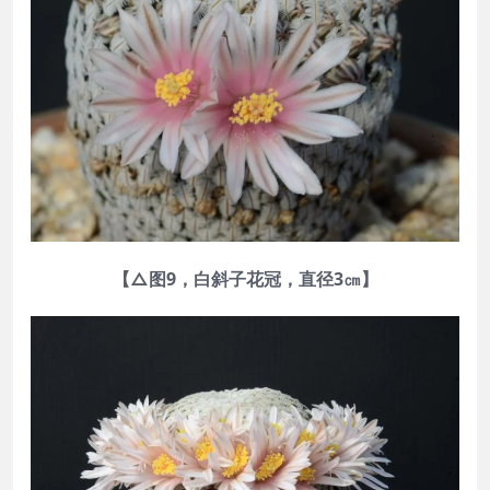
【△图9，白斜子花冠，直径3㎝】