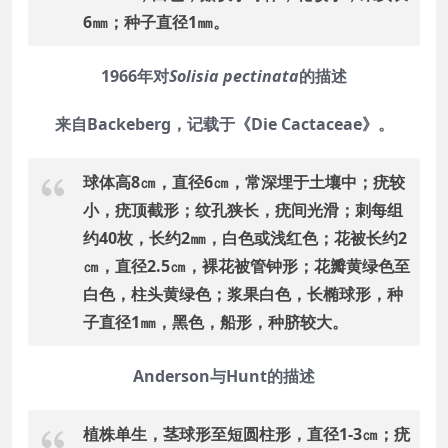
6㎜；种子直径1㎜。
1966年对
Solisia pectinata
的描述
来自Backeberg，记载于《Die Cactaceae》。
球体高8㎝，直径6㎝，常深埋于土壤中；疣较
小，疣顶截形；纹孔狭长，疣间光滑；刺每组
约40枚，长约2㎜，白色或浅红色；花被长约2
㎝，直径2.5㎝，裸花被管钟形；花瓣黄绿色至
白色，柱头黄绿色；浆果白色，长椭球形，种
子直径1㎜，黑色，船形，种脐较大。
Anderson与Hunt的描述
植株单生，茎球形至短圆柱形，直径1-3㎝；疣