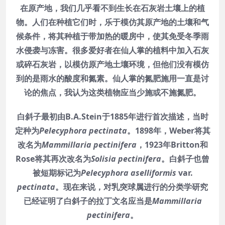
在原产地，我们几乎看不到生长在石灰岩土壤上的植
物。人们在种植它们时，乐于模仿其原产地的土壤和气
候条件，将其种植于带加热的暖房中，使其免受冬季雨
水侵袭与冻害。很多爱好者在仙人掌的植料中加入石灰
或碎石灰岩，以模仿原产地土壤环境，但他们没有模仿
到的是雨水的酸度和氮素。仙人掌的氮肥施用一直是讨
论的焦点，我认为这类植物应当少施或不施氮肥。
白斜子最初由B.A.Stein于1885年进行首次描述，当时
定种为
Pelecyphora pectinata
。1898年，Weber将其
改名为
Mammillaria pectinifera
，1923年Britton和
Rose将其再次改名为
Solisia pectinifera
。白斜子也曾
被短期标记为
Pelecyphora aselliformis
var.
pectinata
。现在来说，对乳突球属进行的分类学研究
已经证明了白斜子的拉丁文名应当是
Mammillaria
pectinifera
。