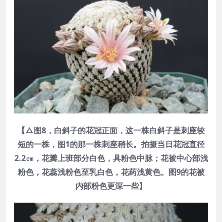
【△图8，白斜子的花冠正面，这一株白斜子是刺座较
短的一株，图1的那一株刺座稍长。拍摄当日花冠直径
2.2㎝，花瓣上班部分白色，具粉色中脉；花被中心部浅
粉色，花蕊浅粉色至乳白色，花药浅黄色。图9的花被
内部粉色更深一些】