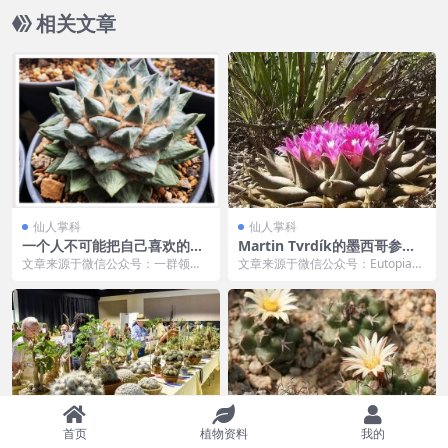
相关文章
仙人掌科
仙人掌科
一个人不可能把自己喜欢的牡
Martin Tvrdík的墨西哥参访
丹全部拥有！
记DAY7-10
文章来源于微信公众号：一群领仙
文章来源于微信公众号：Eutopia，
作者︱小一法师 一个人不可能经历
作者：杨区区 在您阅读之前敬请注
所有的事情 一个...
意R...
首页
植物资料
我的