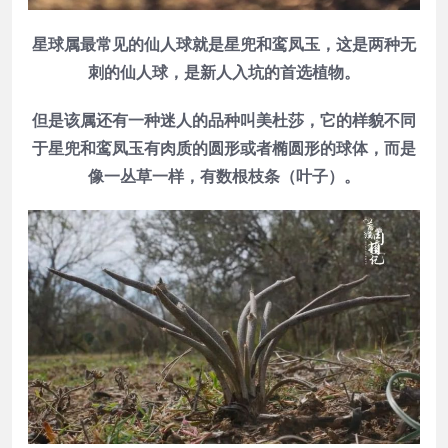
星球属最常见的仙人球就是星兜和
鸾凤玉
，这是两种无
刺的仙人球，是新人入坑的首选植物。
但是该属还有一种迷人的品种叫美杜莎，它的样貌不同
于
星兜和
鸾凤玉
有肉质的圆形或者椭圆形的球体，而是
像一丛草一样，有数根枝条（叶子）。