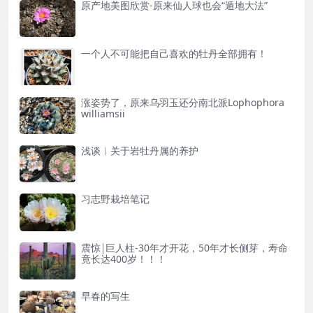
原产地美图欣赏-原来仙人球也会“遁地大法”
一个人不可能把自己喜欢的牡丹全部拥有！
涨姿势了，原来乌羽玉还分南北派Lophophora
williamsii
浅谈︱关于岩牡丹属的养护
习志野栽培笔记
震惊￨巨人柱-30年才开花，50年才长侧芽，寿命
竟长达400岁！！！
早春的写生