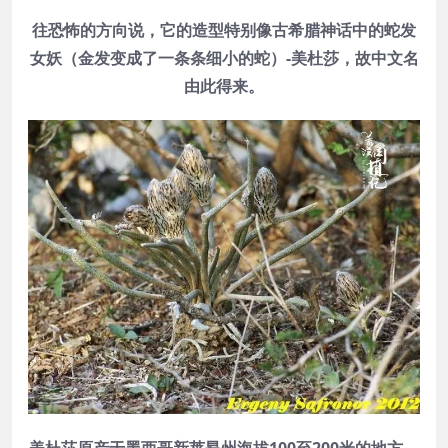
往恐怖的方向说，它的造型特别像古希
腊神话
中的蛇发
女妖（金发变成了一条条细小的蛇）-美杜莎，故中文名
由此得来。
美杜莎原产于墨西哥新莱昂州海拔100至200米的地方，