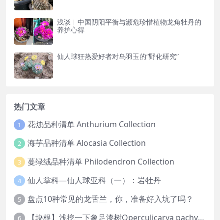
浅谈︱中国阴阳平衡与濒危珍惜植物龙角牡丹的
养护心得
仙人球狂热爱好者对乌羽玉的“野化研究”
热门文章
花烛品种清单 Anthurium Collection
1
海芋品种清单 Alocasia Collection
2
蔓绿绒品种清单 Philodendron Collection
3
仙人掌科—仙人球亚科（一）：岩牡丹
4
盘点10种常见的龙舌兰，你，准备好入坑了吗？
5
【块根】浅挖一下象足漆树Operculicarya pachypus
6