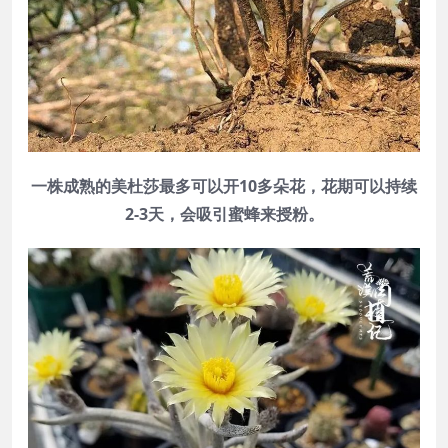
一株成熟的美杜莎最多可以开10多朵花，
花期可以持续
2-3天，会吸引蜜蜂来授粉
。