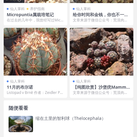
仙人掌科
养护指南
仙人掌科
Micropuntia属栽培笔记
给你时间和金钱，你也不一定
有勇气来一场说走就走的原产
在过去的几年中，我曾经写过Micro
文章来源于微信公众号：荒漠肉植
地探险
puntia pygmaea和M. wieg...
记，作者：乌镇寻 为什么会这么说
呢？ 首先，不管是...
仙人掌科
仙人掌科
11月的布尔诺
【纯图欣赏】沙堡疣Mammill
aria haudeana
Listopad v Brně 作者：Zeidler Pet
文章来源于微信公众号：荒漠肉植
r 翻译：凯 出处：...
记，作者：乌镇寻 没有文字，请赏
图！
随便看看
缩在土里的智利球（Thelocephala）