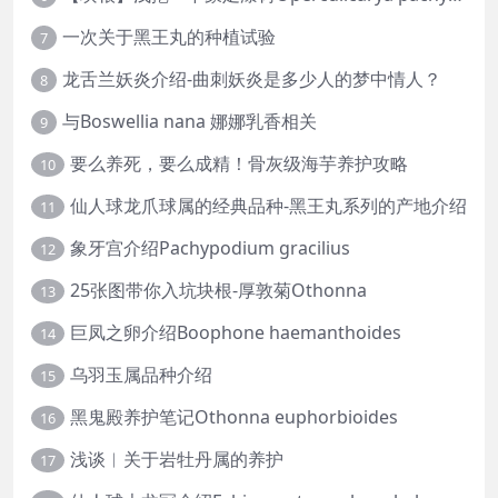
一次关于黑王丸的种植试验
7
龙舌兰妖炎介绍-曲刺妖炎是多少人的梦中情人？
8
与Boswellia nana 娜娜乳香相关
9
要么养死，要么成精！骨灰级海芋养护攻略
10
仙人球龙爪球属的经典品种-黑王丸系列的产地介绍
11
象牙宫介绍Pachypodium gracilius
12
25张图带你入坑块根-厚敦菊Othonna
13
巨凤之卵介绍Boophone haemanthoides
14
乌羽玉属品种介绍
15
黑鬼殿养护笔记Othonna euphorbioides
16
浅谈︱关于岩牡丹属的养护
17