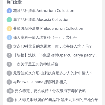
热门文章
花烛品种清单 Anthurium Collection
1
海芋品种清单 Alocasia Collection
2
蔓绿绒品种清单 Philodendron Collection
3
仙人掌科—仙人球亚科（一）：岩牡丹
4
盘点10种常见的龙舌兰，你，准备好入坑了吗？
5
【块根】浅挖一下象足漆树Operculicarya pachypus
6
一次关于黑王丸的种植试验
7
龙舌兰妖炎介绍-曲刺妖炎是多少人的梦中情人？
8
与Boswellia nana 娜娜乳香相关
9
要么养死，要么成精！骨灰级海芋养护攻略
10
仙人球龙爪球属的经典品种-黑王丸系列的产地介绍
11