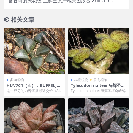
番杏科的天花板-宝辉玉原产地美图欣赏Muiria hor
tenseae
相关文章
多肉植物
块根植物
多肉植物
HUV7C1（四）：BUFFELJA
Tylecodon nolteei 薛辉圣塔
GS的H. mutica：MBB7888;
奇峰锦
这一部分的内容遵循最近交给《Als
Tylecodon nolteei 薛辉圣塔奇峰锦
MBB7889
terowthia》的原稿，原标题为《最
后的一...