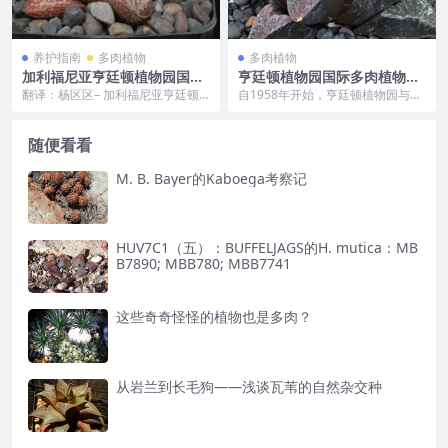
养护指南
多肉植物
多肉植物
加利福尼亚亨廷顿植物园国际
亨廷顿植物园国际多肉植物推
多肉植物推介企划：瓦苇年鉴
介企划（精选篇）
翻译：杨区区– 加利福尼亚亨廷顿
自1958年开始，亨廷顿植物园与国
（2014-2016）
植物园国际多肉植物推介企划：瓦
际多肉植物推介企划（简称I.S.I.，
苇年鉴...
下同）展...
随便看看
M. B. Bayer的Kaboega考察记
HUV7C1（五）：BUFFELJAGS的H. mutica：MB
B7890; MBB780; MBB7741
这些奇奇怪怪的植物也是多肉？
从岩兰到长毛狗——浅谈瓦苇的自然杂交种