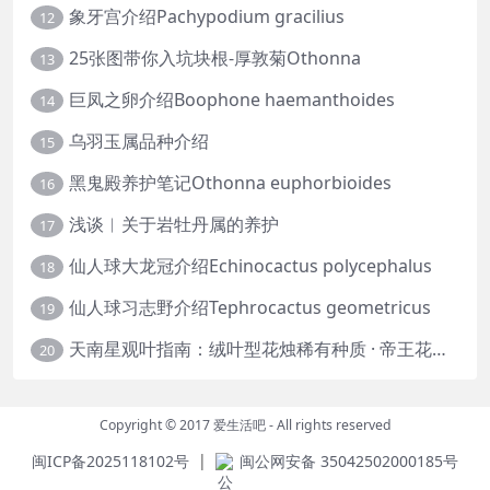
象牙宫介绍Pachypodium gracilius
12
25张图带你入坑块根-厚敦菊Othonna
13
巨凤之卵介绍Boophone haemanthoides
14
乌羽玉属品种介绍
15
黑鬼殿养护笔记Othonna euphorbioides
16
浅谈︱关于岩牡丹属的养护
17
仙人球大龙冠介绍Echinocactus polycephalus
18
仙人球习志野介绍Tephrocactus geometricus
19
天南星观叶指南：绒叶型花烛稀有种质 · 帝王花烛等
20
Copyright © 2017
爱生活吧
- All rights reserved
|
闽ICP备2025118102号
闽公网安备 35042502000185号