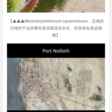
【▲▲▲
Mesembryanthemum squamulosum
，沿海的
沙地对于这些番杏来说很适合生长。疣突来自表皮细
胞】