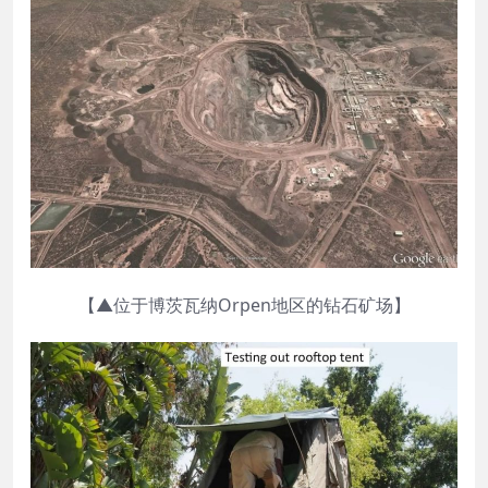
【▲位于博茨瓦纳Orpen地区的钻石矿场】