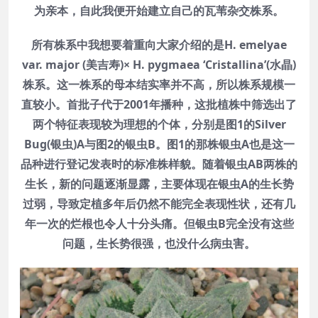
为亲本，自此我便开始建立自己的瓦苇杂交株系。
所有株系中我想要着重向大家介绍的是H. emelyae
var. major (美吉寿)× H. pygmaea ‘Cristallina’(水晶)
株系。这一株系的母本结实率并不高，所以株系规模一
直较小。首批子代于2001年播种，这批植株中筛选出了
两个特征表现较为理想的个体，分别是图1的Silver
Bug(银虫)A与图2的银虫B。图1的那株银虫A也是这一
品种进行登记发表时的标准株样貌。随着银虫AB两株的
生长，新的问题逐渐显露，主要体现在银虫A的生长势
过弱，导致定植多年后仍然不能完全表现性状，还有几
年一次的烂根也令人十分头痛。但银虫B完全没有这些
问题，生长势很强，也没什么病虫害。