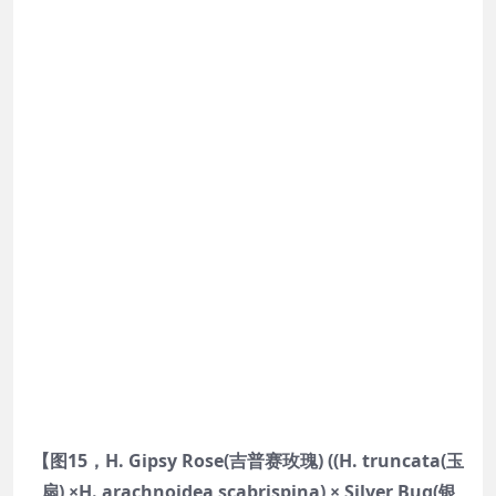
【图15，H. Gipsy Rose(吉普赛玫瑰) ((H. truncata(玉
扇) ×H. arachnoidea scabrispina) × Silver Bug(银