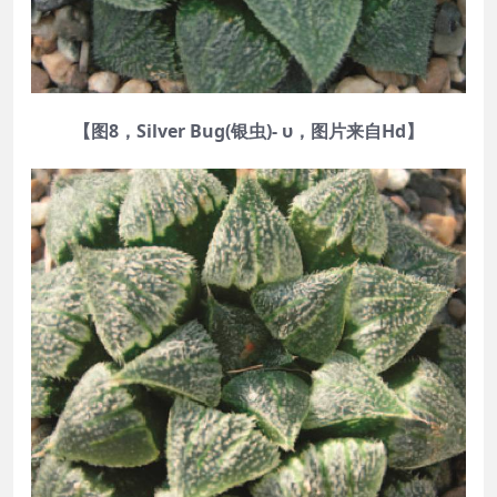
【图8，Silver Bug(银虫)- υ，图片来自Hd】