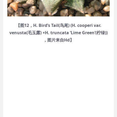
【图12，H. Bird’s Tail(鸟尾) (H. cooperi var.
venusta(毛玉露) ×H. truncata ‘Lime Green’(柠绿))
，图片来自Hd】