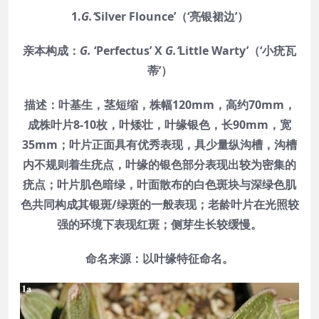
1.
G.‘
Silver Flounce
’（‘亮银裙边’）
亲本构成：
G.
‘Perfectus’ X
G.‘
Little Warty’（‘小疣瓦
蒂’）
描述：叶基生，茎短缩，株幅120mm，高约70mm，
成株叶片8-10枚，叶矮壮，叶缘银色，长90mm，宽
35mm；叶片正面具有优秀表现，具少量纵沟槽，沟槽
内不规则着生疣点，叶缘的银色部分表现出较为密集的
疣点；叶片肌色暗绿，叶面散布的白色斑块与深绿色肌
色共同构成其银斑/绿斑的一般表现；老龄叶片在光照较
强的环境下表现红斑；侧芽生长较缓慢。
命名来源：以叶缘特征命名。