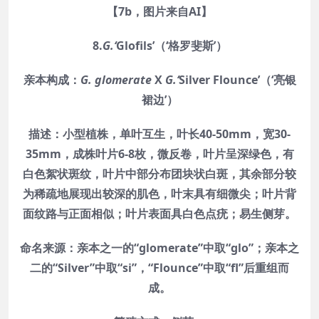
【7b，图片来自AI】
8.
G.‘
Glofils
’（‘格罗斐斯’）
亲本构成：
G. glomerate
X
G.‘
Silver Flounce’（‘亮银
裙边’）
描述：小型植株，单叶互生，叶长40-50mm，宽30-
35mm，成株叶片6-8枚，微反卷，叶片呈深绿色，有
白色絮状斑纹，叶片中部分布团块状白斑，其余部分较
为稀疏地展现出较深的肌色，叶末具有细微尖；叶片背
面纹路与正面相似；叶片表面具白色点疣；易生侧芽。
命名来源：亲本之一的“glomerate”中取“glo”；亲本之
二的“Silver”中取“si”，“Flounce”中取“fl”后重组而
成。