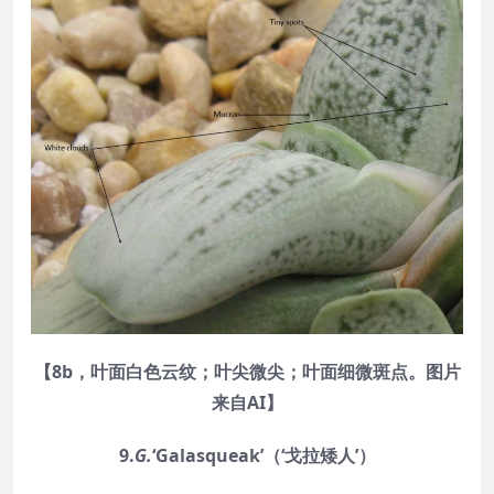
【8b，叶面白色云纹；叶尖微尖；叶面细微斑点。图片
来自AI】
9.
G.
‘
Galasqueak
’（‘戈拉矮人’）