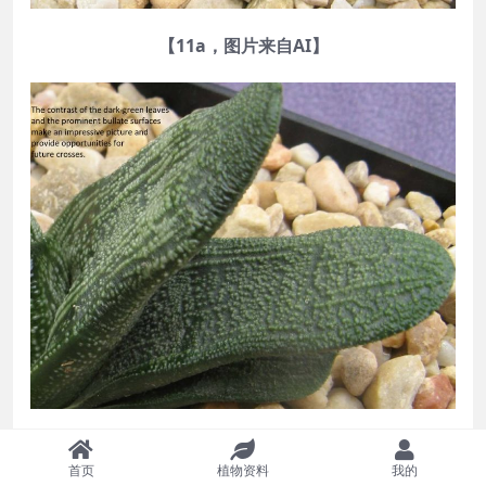
【11a，图片来自AI】
【11b，叶片深绿的肌色与明亮的疣点相互呼应令人过
首页
植物资料
我的
目难忘，这也为该品种的进一步杂交育种带来了更多的