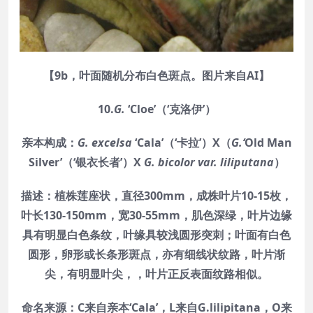
【9b，叶面随机分布白色斑点。图片来自AI】
10.
G.
‘
Cloe
’（‘克洛伊’）
亲本构成：
G. excelsa
‘Cala’（‘卡拉’）X（
G.‘
Old Man
Silver’（‘银衣长者’）X
G. bicolor var. liliputana
）
描述：植株莲座状，直径300mm，成株叶片10-15枚，
叶长130-150mm，宽30-55mm，肌色深绿，叶片边缘
具有明显白色条纹，叶缘具较浅圆形突刺；叶面有白色
圆形，卵形或长条形斑点，亦有细线状纹路，叶片渐
尖，有明显叶尖，，叶片正反表面纹路相似。
命名来源：C来自亲本‘Cala’，L来自G.lilipitana，O来