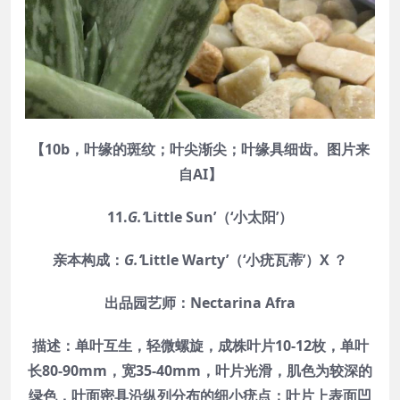
【10b，叶缘的斑纹；叶尖渐尖；叶缘具细齿。图片来
自AI】
11.
G.‘
Little Sun
’（‘小太阳’）
亲本构成：
G.‘
Little Warty’（‘小疣瓦蒂’）X ？
出品园艺师：Nectarina Afra
描述：单叶互生，轻微螺旋，成株叶片10-12枚，单叶
长80-90mm，宽35-40mm，叶片光滑，肌色为较深的
绿色，叶面密具沿纵列分布的细小疣点；叶片上表面凹