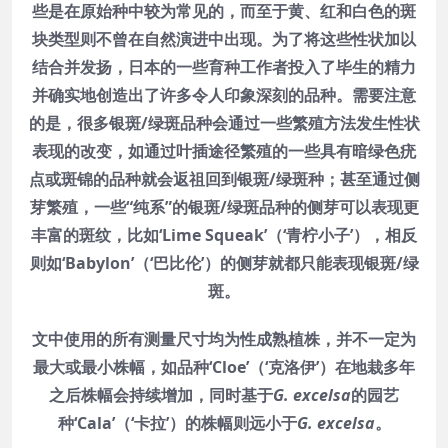
些是在原始种中较为常见的，而至于黄、红和白色的斑
块类型则不曾在自然演进中出现。为了将这些性状加以
结合并发扬，日本的一些育种工作者投入了毕生的精力
并确实地创造出了许多令人印象深刻的品种。需要注意
的是，很多银斑/绿斑品种会通过一些繁殖方法发生性状
表现的改变，如通过叶插途径繁殖的一些具有暗绿色疣
点或斑锦的品种就会返祖回到银斑/绿斑种；甚至通过侧
芽繁殖，一些“纯系”的银斑/绿斑品种的侧芽可以表现更
丰富的斑纹，比如‘Lime Squeak’（‘青柠小子’），相反
则如‘Babylon’（‘巴比伦’）的侧芽就都只能表现银斑/绿
斑。
文中使用的所有测量尺寸均为性成熟植株，并不一定为
最大或最小株幅，如品种‘Cloe’（‘克洛伊’）在地栽多年
之后株幅会持续增加，同时基于
G. excelsa
的园艺
种‘Cala’（‘卡拉’）的株幅则远小于
G. excelsa
。