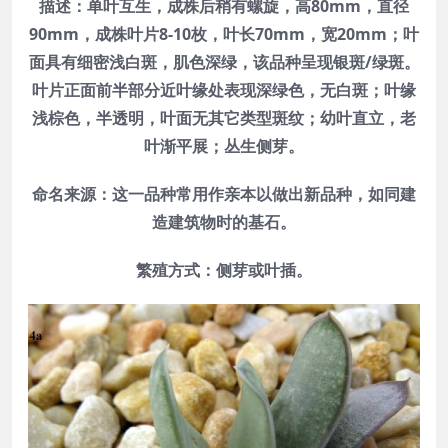
描述：单叶互生，成株后稍有螺旋，高80mm，直径
90mm，成株叶片8-10枚，叶长70mm，宽20mm；叶
面具有细密浅白斑，肌色深绿，该品种呈现银斑/绿斑。
叶片正面前半部分近叶缘处表现深绿色，无白斑；叶缘
浅棕色，半透明，叶面无其它类型斑纹；幼叶直立，老
叶渐平展；丛生侧芽。
命名来源：这一品种常用作亲本以做出新品种，如同建
造建筑物时的基石。
繁殖方式：侧芽或叶插。