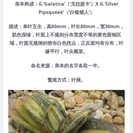
亲本构成：
G.‘
Galatica’（‘戈拉提卡’）X
G.‘
Silver
Pipsqueak‘（’白银矮人‘）
描述：单叶互生，高60mm，叶长80mm，宽30mm，
肌色深绿，叶面上不规则分布宽度不等的黄色斑锦区
域，叶面无规律的密布白色疣点，正反面均有分布，叶
缘平行，叶尖截形。
命名来源：亲本的名字各取一半。
繁殖方式：叶插。