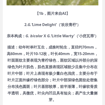
【
1b
，图片来自
AI
】
2.
G.‘
Lime Delight’（‘欢欣青柠’）
亲本构成：
G.
bicolor
X
G.‘
Little Warty’（‘小疣瓦蒂’）
描述：幼年时单叶互生，成株时轮生，直径约70mm，
高60mm，叶片10-12枚，叶长40mm，宽15-20mm，
叶面斑纹主要表现为青柠绿色，斑纹区域以外部分的深
绿色为叶片肌色，肌色直接表现区域较少且集中分布在
叶片中部；叶片上表现有极少量白色浅疣，主要分布于
叶片正面外缘柠绿色部分；叶片中部深绿色斑纹处密集
分布浅色圆斑；叶片基部较厚，前半渐薄，叶缘软骨质
半透明，具微疣，叶尖内凹且具有短尖；易产生大量侧
芽。