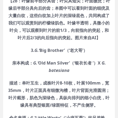
【
2b
：叶缘前半部分具齿；叶尖具短尖；叶面微疣；叶
缘后半部分具向后的齿；本图中可以看到叶面的细疣及
大量白纹，这些白纹加上叶片的深绿底色，共同构成了
我们可以观赏到的柠檬绿肌色。叶缘半透明，具微小的
叶尖，可以观察到叶片的前
1/3
，向前指向的突起，和
叶片后
2/3
的向后指向的突起。图片来自
AI
】
3.
G.‘
Big Brother’（‘老大哥’）
亲本构成：
G.‘
Old Man Silver’（‘银衣长者 ’）X
G.
batesiana
描述：单叶互生，成株叶片8-10枚，叶展100mm，宽
35mm，叶片正面具有细微沟槽，叶片背面光滑圆润；
叶片截形，肌色为深绿色，具纵向排列的细小白疣，叶
缘具有典型银斑/绿斑特征，不产生侧芽。
命名来源：
G
.‘Little Warty’（‘小疣瓦蒂’）的兄弟株。