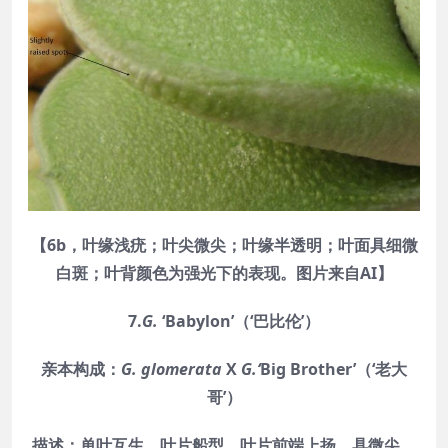
【6b，叶缘浅疣；叶尖微尖；叶缘半透明；叶面具细微
白斑；叶背颜色为强光下的表现。图片来自AI】
7.
G.
‘
Babylon
’（‘巴比伦’）
亲本构成：
G. glomerata
X
G.‘
Big Brother’（‘老大
哥’）
描述：单叶互生，叶片船型，叶片前端上扬，具微尖，