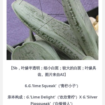
【5b，叶缘半透明；细小白斑；较大的白斑；叶缘具
齿。图片来自AI】
6.
G.‘
lime Squeak
’（‘青柠小子’）
亲本构成：
G.
‘Lime Delight’（‘欢欣青柠’）X
G.
‘Silver
Pipsqueak’（‘白银矮人’）