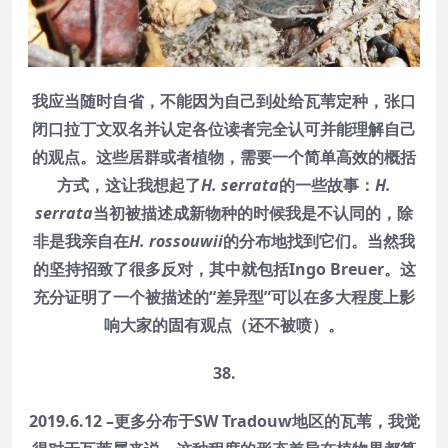
我应当随时自省，不能因为自己到处给瓦苇定种，张口
闭口拉丁文双名并认定各位读者完全认可并能理解自己
的观点。这些居群或者植物，需要一个简单高效的概括
方式，这让我想起了
H. serrata
的一些故事：
H.
serrata
当初被描述成新物种的时候我是不认同的，除
非是我亲自在
H. rossouwii
的分布地找到它们。当然我
的坚持招致了很多反对，其中就包括Ingo Breuer。这
充分证明了一个被描述的“差异型”可以在多大程度上影
响大家的固有观点（还不被喷）。
38.
2019.6.12 –更多分布于SW Tradouw地区的瓦苇，我觉