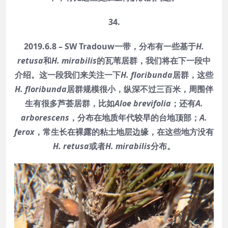
34.
2019.6.8 – SW Tradouw一带，分布有一些基于
H.
retusa
和
H. mirabilis
的瓦苇居群，我们将在下一段中
介绍。这一段我们来关注一下
H. floribunda
居群，这些
H. floribunda
居群规模很小，纵深不过三百米，周围伴
生有很多芦荟居群，比如
Aloe brevifolia
；还有
A.
arborescens
，分布在地质年代较早的台地顶部；
A.
ferox
，常生长在裸露的粘土地层边缘，在这些地方没有
H. retusa
或者
H. mirabilis
分布。