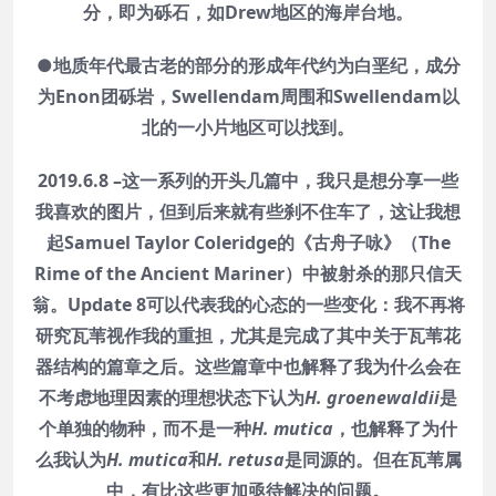
分，即为砾石，如Drew地区的海岸台地。
●地质年代最古老的部分的形成年代约为白垩纪，成分
为Enon团砾岩，Swellendam周围和Swellendam以
北的一小片地区可以找到。
2019.6.8 –这一系列的开头几篇中，我只是想分享一些
我喜欢的图片，但到后来就有些刹不住车了，这让我想
起Samuel Taylor Coleridge的《古舟子咏》（The
Rime of the Ancient Mariner）中被射杀的那只信天
翁。Update 8可以代表我的心态的一些变化：我不再将
研究瓦苇视作我的重担，尤其是完成了其中关于瓦苇花
器结构的篇章之后。这些篇章中也解释了我为什么会在
不考虑地理因素的理想状态下认为
H. groenewaldii
是
个单独的物种，而不是一种
H. mutica
，也解释了为什
么我认为
H. mutica
和
H. retusa
是同源的。但在瓦苇属
中，有比这些更加亟待解决的问题。