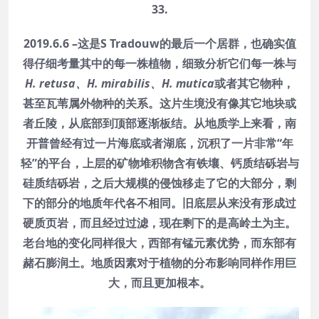
33.
2019.6.6 –这是S Tradouw的最后一个居群，也确实值
得仔细考量其中的每一株植物，细致分析它们每一株与
H. retusa、H. mirabilis、H. mutica
或者其它物种，
甚至瓦苇属外物种的关系。这片生境没有像其它地块或
者丘陵，从底部到顶部逐渐板结。从地质学上来看，南
开普曾经有过一片海底或者湖底，沉积了一片非常“年
轻”的平台，上层的矿物堆积物含有铁壤、钙质结砾岩与
硅质结砾岩，之后大规模的侵蚀移走了它的大部分，剩
下的部分的地质年代各不相同。旧底层从来没有形成过
硬质页岩，而且经过过滤，现在剩下的是高岭土为主。
老台地的变化同样很大，西部有锰元素优势，而东部有
赭石膨润土。地质因素对于植物的分布影响同样作用巨
大，而且更加根本。