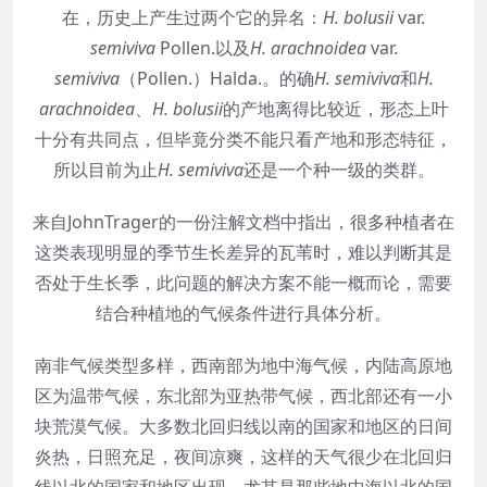
在，历史上产生过两个它的异名：
H. bolusii
var.
semiviva
Pollen.以及
H. arachnoidea
var.
semiviva
（Pollen.）Halda.。的确
H. semiviva
和
H.
arachnoidea
、
H. bolusii
的产地离得比较近，形态上叶
十分有共同点，但毕竟分类不能只看产地和形态特征，
所以目前为止
H. semiviva
还是一个种一级的类群。
来自JohnTrager的一份注解文档中指出，很多种植者在
这类表现明显的季节生长差异的瓦苇时，难以判断其是
否处于生长季，此问题的解决方案不能一概而论，需要
结合种植地的气候条件进行具体分析。
南非气候类型多样，西南部为地中海气候，内陆高原地
区为温带气候，东北部为亚热带气候，西北部还有一小
块荒漠气候。大多数北回归线以南的国家和地区的日间
炎热，日照充足，夜间凉爽，这样的天气很少在北回归
线以北的国家和地区出现，尤其是那些地中海以北的国