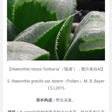
【
Haworthia
retusa
‘Solitaria’（‘隐者’），图片来自AI】
5.
Haworthia
gracilis
var.
tenera
（Pollen.）M. B. Bayer
I.S.I.2015
亲本构成：
野生采集。