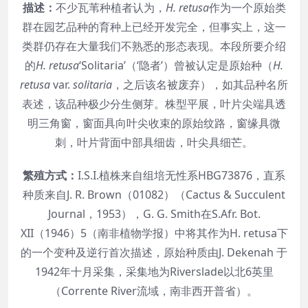
描述：
不少瓦苇种植者认为，
H. retusa
作为一个原始类
群在园艺品种的育种上已经开发完全，但事实上，这一
类群仍存在大量我们不熟悉的形态表现。本段所要介绍
的
H. retusa
‘Solitaria’（‘隐者’）曾被认定是原始种（
H.
retusa
var.
solitaria
，之后该名被废弃），如其品种名所
表述，该品种极少分生侧芽。株型平展，叶片尖端具透
明三角窗，窗面具向叶尖收束的原始纹路，窗缘具微
刺，叶片背面中部具细齿，叶尖具细芒。
繁殖方式：
I.S.I.植株来自组培无性系HBG73876，直系
种质来自J. R. Brown（01082）（Cactus & Succulent
Journal，1953），G. G. Smith在S.Afr. Bot.
XII（1946）5（南非植物学报）中将其作为H. retusa下
的一个变种及逆行首次描述，原始种质由J. Dekenah 于
1942年十月采集，采集地为Riverslade以北6英里
（Corrente River流域，南非西开普省）。