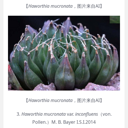
【
Haworthia
mucronata
，
图片来自AI】
【
Haworthia
mucronata
，
图片来自AI】
3.
Haworthia
mucronata
var.
inconfluens
（von.
Pollen.）M. B. Bayer I.S.I.2014