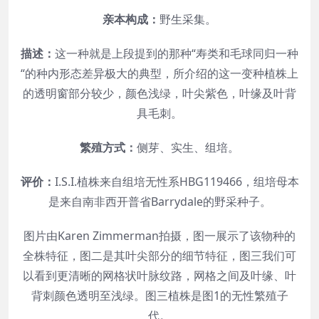
亲本构成：
野生采集。
描述：
这一种就是上段提到的那种“寿类和毛球同归一种
“的种内形态差异极大的典型，所介绍的这一变种植株上
的透明窗部分较少，颜色浅绿，叶尖紫色，叶缘及叶背
具毛刺。
繁殖方式：
侧芽、实生、组培。
评价：
I.S.I.植株来自组培无性系HBG119466，组培母本
是来自南非西开普省Barrydale的野采种子。
图片由Karen Zimmerman拍摄，图一展示了该物种的
全株特征，图二是其叶尖部分的细节特征，图三我们可
以看到更清晰的网格状叶脉纹路，网格之间及叶缘、叶
背刺颜色透明至浅绿。图三植株是图1的无性繁殖子
代。