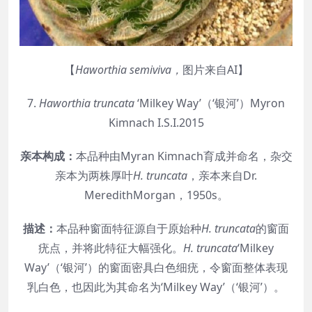
【
Haworthia
semiviva
，
图片来自AI】
7.
Haworthia truncata
‘Milkey Way’（‘银河’）Myron
Kimnach I.S.I.2015
亲本构成：
本品种由Myran Kimnach育成并命名，杂交
亲本为两株厚叶
H. truncata
，亲本来自Dr.
MeredithMorgan，1950s。
描述：
本品种窗面特征源自于原始种
H. truncata
的窗面
疣点，并将此特征大幅强化。
H. truncata
‘Milkey
Way’（‘银河’）的窗面密具白色细疣，令窗面整体表现
乳白色，也因此为其命名为‘Milkey Way’（‘银河’）。