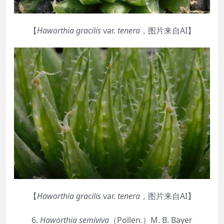
【
Haworthia
gracilis
var.
tenera
，
图片来自AI】
【
Haworthia
gracilis
var.
tenera
，
图片来自AI】
6.
Haworthia
semiviva
（Pollen.）M. B. Bayer