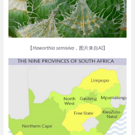
【
Haworthia
semiviva
，
图片来自AI】