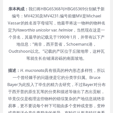
亲本构成：
我们将HBG65368与HBG65369分别赋予新
编号：MV4230及MV4231.编号前缀MV是Michael
Vassar的姓名首字母缩写，他最早将这一物种的物种名
定为
Haworthia unicolor
var.
helmiae
，当然现在这是一
个异名，其最早的记载见于1990年1月，并带有以下产
地信息：“南非，西开普省，Schoemans港，
Oudtshoon以北。”记载的产区位于丘陵地带，这种瓦
苇就生长在铺满岩砾的南面坡地。
描述：
H. mucronata
具有很高的种内形态多样性，所以
一个曾经棘手的问题便是它的分类学归属。Bruce
Bayer为此投入了毕生的精力去研究，不过Bayer对分布
于西开普的原生瓦苇的分类和描述等做出了杰出贡献，
毕竟仅仅是梳理这些物种的错综复杂的产地信息就绝非
易事，更不要说每个种下可能由多个变种或变形，变种
或变形还会产生类群内的差异，有时仅从形态特征来看