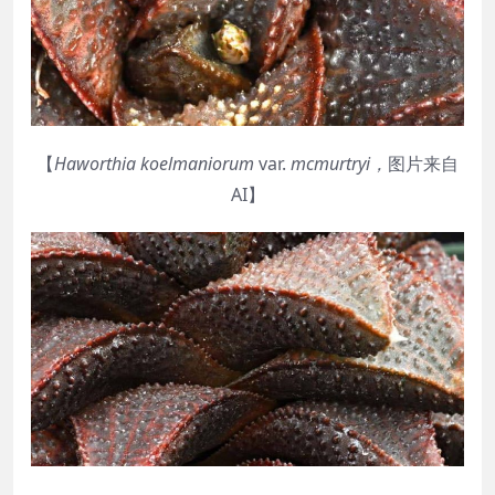
【
Haworthia
koelmaniorum
var.
mcmurtryi
，
图片来自
AI】