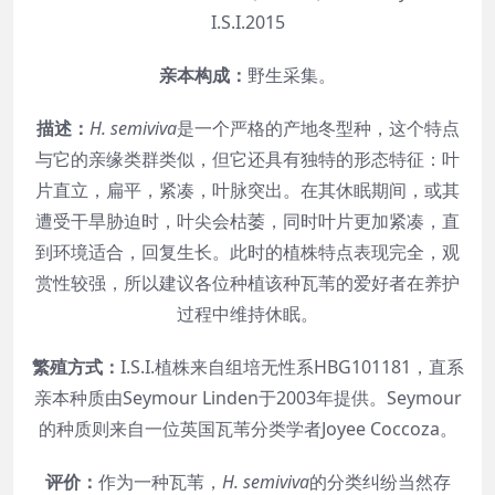
I.S.I.2015
亲本构成：
野生采集。
描述：
H. semiviva
是一个严格的产地冬型种，这个特点
与它的亲缘类群类似，但它还具有独特的形态特征：叶
片直立，扁平，紧凑，叶脉突出。在其休眠期间，或其
遭受干旱胁迫时，叶尖会枯萎，同时叶片更加紧凑，直
到环境适合，回复生长。此时的植株特点表现完全，观
赏性较强，所以建议各位种植该种瓦苇的爱好者在养护
过程中维持休眠。
繁殖方式：
I.S.I.植株来自组培无性系HBG101181，直系
亲本种质由Seymour Linden于2003年提供。Seymour
的种质则来自一位英国瓦苇分类学者Joyee Coccoza。
评价：
作为一种瓦苇，
H. semiviva
的分类纠纷当然存