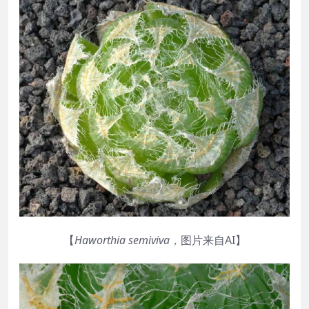
【
Haworthia
semiviva
，
图片来自AI】