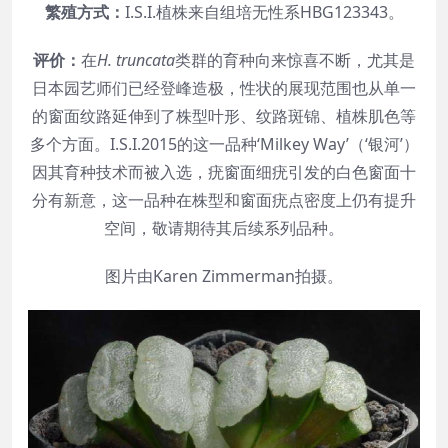
繁殖方式：
I.S.I.植株来自组培无性系HBG123343。
评价：
在
H. truncata
类群的育种向来惊喜不断，尤其是
日本园艺师们已经登峰造极，性状的展现范围也从单一
的窗面纹路延伸到了株型叶形、纹路斑锦、植株肌色等
多个方面。I.S.I.2015的这一品种‘Milkey Way’（‘银河’）
因其育种技术而被入选，疣窗面细疣引发的白色窗面十
分有新意，这一品种在株型和窗面疣点密度上仍有提升
空间，敬请期待其后续系列品种。
图片由Karen Zimmerman拍摄。