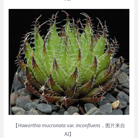
【
Haworthia
mucronata
var.
inconfluens
，
图片来自
AI】