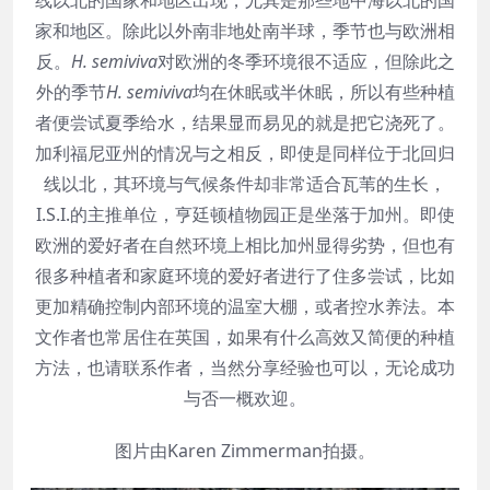
家和地区。除此以外南非地处南半球，季节也与欧洲相
反。
H. semiviva
对欧洲的冬季环境很不适应，但除此之
外的季节
H. semiviva
均在休眠或半休眠，所以有些种植
者便尝试夏季给水，结果显而易见的就是把它浇死了。
加利福尼亚州的情况与之相反，即使是同样位于北回归
线以北，其环境与气候条件却非常适合瓦苇的生长，
I.S.I.的主推单位，亨廷顿植物园正是坐落于加州。即使
欧洲的爱好者在自然环境上相比加州显得劣势，但也有
很多种植者和家庭环境的爱好者进行了住多尝试，比如
更加精确控制内部环境的温室大棚，或者控水养法。本
文作者也常居住在英国，如果有什么高效又简便的种植
方法，也请联系作者，当然分享经验也可以，无论成功
与否一概欢迎。
图片由Karen Zimmerman拍摄。