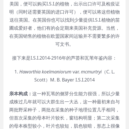
美国，便可以购买I.S.I.的植物，出示出口许可及检疫证
明（同时还需要英国的进口许可），便可以将这些植物
送往英国。在英国你也可以找到少量提供I.S.I.植物的苗
圃或爱好者，他们有的会定期来美国补充货源。当然，
在英国销售的植物在欧盟国家间运输并不需要繁多的许
可文书。
接下来是I.S.I.2014-2916年的芦荟和瓦苇年鉴内容：
1.
Haworthia
koelmaniorum
var.
mcmurtryi
（C. L.
Scott）M. B. Bayer I.S.I.2014
亲本构成：
这一种瓦苇的侧芽分生能力很强，所以少量
成株过几年就可以大群生出一大丛，这一种最初来自与
两批野采种子，两批在采集的种子地理位置几乎相同，
但首次采集的母本叶片较长，窗结构明显；第二次采集
的母本株型较小，叶片也较短，肌色较暗，形态上很像