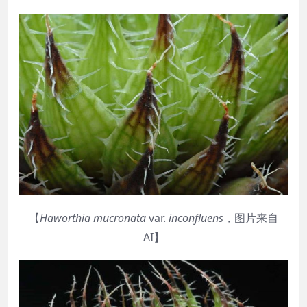
【
Haworthia
mucronata
var.
inconfluens
，
图片来自
AI】