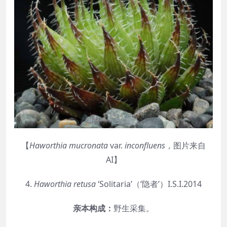
【
Haworthia
mucronata
var.
inconfluens
，
图片来自
AI】
4.
Haworthia
retusa
‘Solitaria’（‘隐者’）I.S.I.2014
亲本构成：
野生采集。