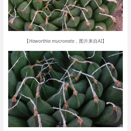
【
Haworthia
mucronata
，
图片来自AI】