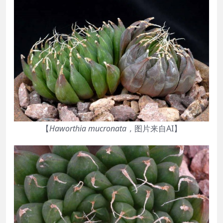
【
Haworthia
mucronata
，
图片来自AI】