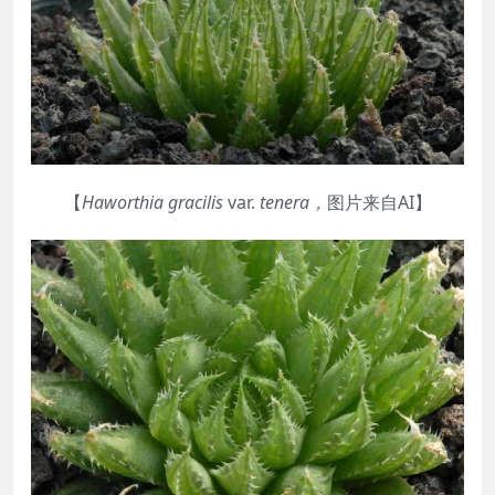
【
Haworthia
gracilis
var.
tenera
，
图片来自AI】