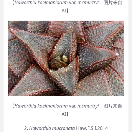
【
Haworthia
koelmaniorum
var.
mcmurtryi
，
图片来自
AI】
【
Haworthia
koelmaniorum
var.
mcmurtryi
，
图片来自
AI】
2.
Haworthia
mucronata
Haw. I.S.I.2014