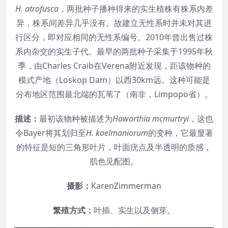
H. atrofusca
，两批种子播种得来的实生植株有株系内差
异，株系间差异几乎没有。故建立无性系时并未对其进
行区分，即对应相同的无性系编号。2010年曾出售过株
系内杂交的实生子代。最早的两批种子采集于1995年秋
季，由Charles Craib在Verena附近发现，距该物种的
模式产地（Loskop Dam）以西30km远。这种可能是
分布地区范围最北端的瓦苇了（南非，Limpopo省）。
描述：
最初该物种被描述为
Haworthia mcmurtryi
，这也
令Bayer将其划归至
H. koelmaniorum
的变种，它最显著
的特征是短的三角形叶片，叶面疣点及半透明的质感，
肌色见配图。
摄影：
KarenZimmerman
繁殖方式：
叶插、实生以及侧芽。