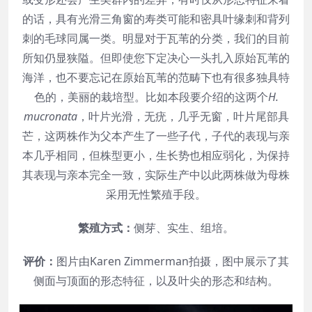
的话，具有光滑三角窗的寿类可能和密具叶缘刺和背列
刺的毛球同属一类。明显对于瓦苇的分类，我们的目前
所知仍显狭隘。但即使您下定决心一头扎入原始瓦苇的
海洋，也不要忘记在原始瓦苇的范畴下也有很多独具特
色的，美丽的栽培型。比如本段要介绍的这两个
H.
mucronata
，叶片光滑，无疣，几乎无窗，叶片尾部具
芒，这两株作为父本产生了一些子代，子代的表现与亲
本几乎相同，但株型更小，生长势也相应弱化，为保持
其表现与亲本完全一致，实际生产中以此两株做为母株
采用无性繁殖手段。
繁殖方式：
侧芽、实生、组培。
评价：
图片由Karen Zimmerman拍摄，图中展示了其
侧面与顶面的形态特征，以及叶尖的形态和结构。