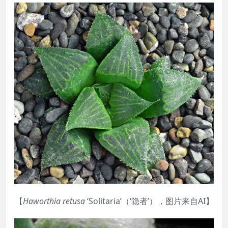
【
Haworthia
retusa
‘Solitaria’（‘隐者’），图片来自AI】