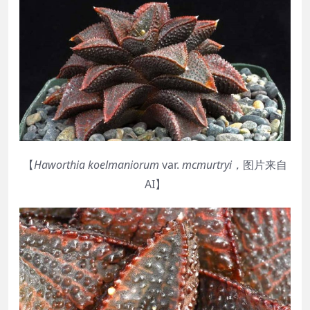
【
Haworthia
koelmaniorum
var.
mcmurtryi
，
图片来自
AI】