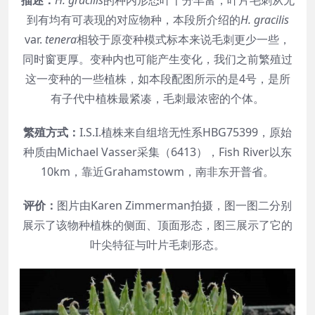
描述：
H. gracilis
的种内形态叶十分丰富，叶片毛刺从无
到有均有可表现的对应物种，本段所介绍的
H. gracilis
var.
tenera
相较于原变种模式标本来说毛刺更少一些，
同时窗更厚。变种内也可能产生变化，我们之前繁殖过
这一变种的一些植株，如本段配图所示的是4号，是所
有子代中植株最紧凑，毛刺最浓密的个体。
繁殖方式：
I.S.I.植株来自组培无性系HBG75399，原始
种质由Michael Vasser采集（6413），Fish River以东
10km，靠近Grahamstowm，南非东开普省。
评价：
图片由Karen Zimmerman拍摄，图一图二分别
展示了该物种植株的侧面、顶面形态，图三展示了它的
叶尖特征与叶片毛刺形态。