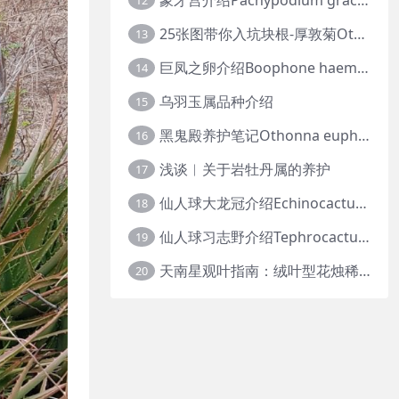
12
25张图带你入坑块根-厚敦菊Othonna
13
巨凤之卵介绍Boophone haemanthoides
14
乌羽玉属品种介绍
15
黑鬼殿养护笔记Othonna euphorbioides
16
浅谈︱关于岩牡丹属的养护
17
仙人球大龙冠介绍Echinocactus polycephalus
18
仙人球习志野介绍Tephrocactus geometricus
19
天南星观叶指南：绒叶型花烛稀有种质 · 帝王花烛等
20