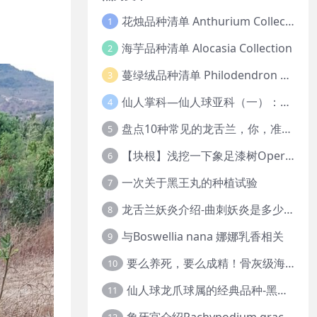
花烛品种清单 Anthurium Collection
1
海芋品种清单 Alocasia Collection
2
蔓绿绒品种清单 Philodendron Collection
3
仙人掌科—仙人球亚科（一）：岩牡丹
4
盘点10种常见的龙舌兰，你，准备好入坑了吗？
5
【块根】浅挖一下象足漆树Operculicarya pachypus
6
一次关于黑王丸的种植试验
7
龙舌兰妖炎介绍-曲刺妖炎是多少人的梦中情人？
8
与Boswellia nana 娜娜乳香相关
9
要么养死，要么成精！骨灰级海芋养护攻略
10
仙人球龙爪球属的经典品种-黑王丸系列的产地介绍
11
象牙宫介绍Pachypodium gracilius