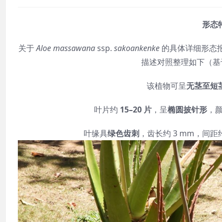
形态特
关于
Aloe massawana
ssp.
sakoankenke
的具体详细形态
描述对照整理如下（基
该植物可呈
无茎至短
叶片约
15–20 片
，呈
椭圆披针形
，
叶缘具
绿色齿刺
，齿长约 3 mm，间距约 