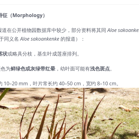
征（Morphology）
报道在公开植物园数据库中较少，部分资料将其同
Aloe sakoanke
于同义名
Aloe sakoankenke
的报道）：
茎状
或略具分枝，基生叶成莲座排列。
颜色为
鲜绿色或灰绿带红晕
，幼叶面可能有
浅色斑点
。
10–20 mm，叶片常长约 40–50 cm，宽约 8–10 cm。