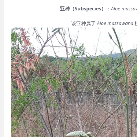
亚种（Subspecies）
：
Aloe massa
该亚种属于
Aloe massawana