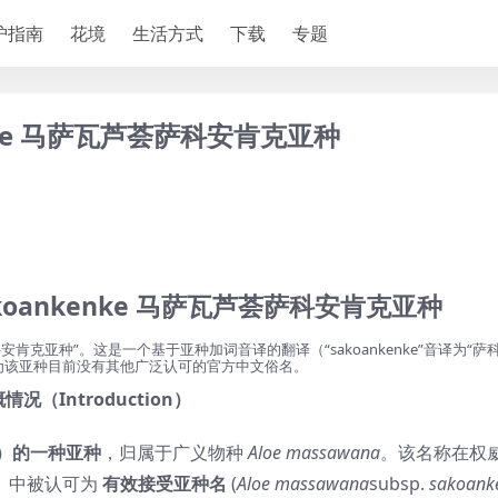
护指南
花境
生活方式
下载
专题
nkenke 马萨瓦芦荟萨科安肯克亚种
. sakoankenke 马萨瓦芦荟萨科安肯克亚种
萨瓦芦荟萨科安肯克亚种”。这是一个基于亚种加词音译的翻译（“sakoankenke”音译为“
为该亚种目前没有其他广泛认可的官方中文俗名。
况（Introduction）
）的一种亚种
，归属于广义物种
Aloe massawana
。该名称在权
）
中被认可为
有效接受亚种名
(
Aloe massawana
subsp.
sakoank