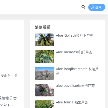
登录
随便看看
Aloe ‘Goliath’歌利亚芦荟
Aloe mendesii门氏芦荟
Aloe longibracteata 长苞芦
荟
萨科安肯克”，系
aloe pavelkae帕维卡芦荟
威植物分类
Aloe fouriei福里芦荟
enke
(J.-