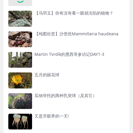
【乌羽玉】你有没有看一眼就沦陷的植物？
【纯图欣赏】沙堡疣Mammillaria haudeana
Martin Tvrdík的墨西哥参访记DAY1-3
五月的丽花球
瓜纳华托的两种乳突球（及其它）
又是开眼界的一天!