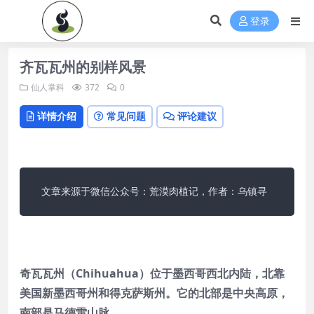
登录
齐瓦瓦州的别样风景
仙人掌科
372
0
详情介绍
常见问题
评论建议
文章来源于微信公众号：荒漠肉植记，作者：乌镇寻 
奇瓦瓦州（Chihuahua）位于墨西哥西北内陆，北靠
美国新墨西哥州和得克萨斯州。它的北部是中央高原，
南部是马德雷山脉。