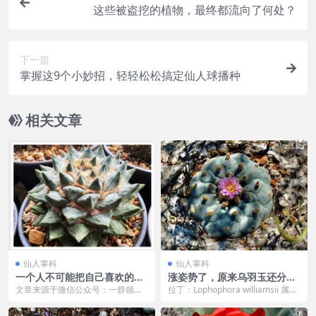
这些被盗挖的植物，最终都流向了何处？
下一篇
掌握这9个小妙招，轻轻松松搞定仙人球播种
相关文章
仙人掌科
仙人掌科
一个人不可能把自己喜欢的牡
涨姿势了，原来乌羽玉还分南
丹全部拥有！
北派Lophophora williamsii
文章来源于微信公众号：一群领仙
拉丁：Lophophora williamsii 属
作者︱小一法师 一个人不可能经历
性：乌羽玉属 Lophoph...
所有的事情 一个...