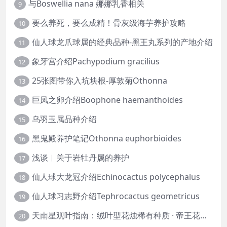
与Boswellia nana 娜娜乳香相关
9
要么养死，要么成精！骨灰级海芋养护攻略
10
仙人球龙爪球属的经典品种-黑王丸系列的产地介绍
11
象牙宫介绍Pachypodium gracilius
12
25张图带你入坑块根-厚敦菊Othonna
13
巨凤之卵介绍Boophone haemanthoides
14
乌羽玉属品种介绍
15
黑鬼殿养护笔记Othonna euphorbioides
16
浅谈︱关于岩牡丹属的养护
17
仙人球大龙冠介绍Echinocactus polycephalus
18
仙人球习志野介绍Tephrocactus geometricus
19
天南星观叶指南：绒叶型花烛稀有种质 · 帝王花烛等
20