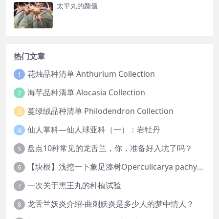
太平丸的颜值
热门文章
花烛品种清单 Anthurium Collection
1
海芋品种清单 Alocasia Collection
2
蔓绿绒品种清单 Philodendron Collection
3
仙人掌科—仙人球亚科（一）：岩牡丹
4
盘点10种常见的龙舌兰，你，准备好入坑了吗？
5
【块根】浅挖一下象足漆树Operculicarya pachypus
6
一次关于黑王丸的种植试验
7
龙舌兰妖炎介绍-曲刺妖炎是多少人的梦中情人？
8