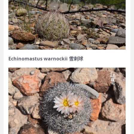
Echinomastus warnockii 雪刺球