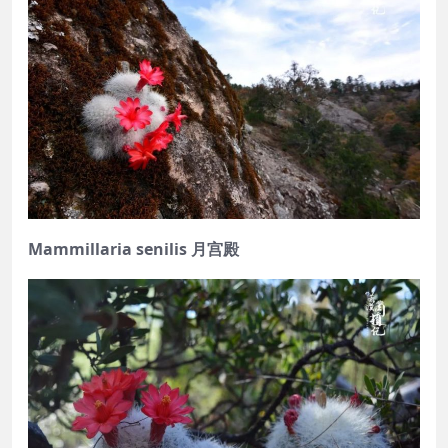
Mammillaria senilis 月宫殿