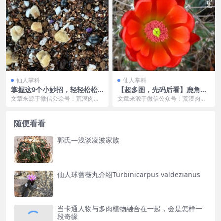
仙人掌科
仙人掌科
掌握这9个小妙招，轻轻松松
【超多图，先码后看】鹿角柱
搞定仙人球播种
属只能看花吗？我不信……
文章来源于微信公众号：荒漠肉植
文章来源于微信公众号：荒漠肉植
记，作者：乌镇寻 01 种子的保存
记，作者：乌镇寻 鹿角柱属最常见
大多数情况下，...
的就是各种“虾”了...
随便看看
郭氏—浅谈凌波家族
仙人球蔷薇丸介绍Turbinicarpus valdezianus
当卡通人物与多肉植物融合在一起，会是怎样一
段奇缘