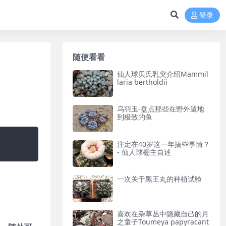
登录
随便看看
仙人球贝氏乳突介绍Mammil
laria bertholdii
乌羽玉-盘点那些在野外遁地
到极致的鱼
注定在40岁这一年搞些事情？
- 仙人球棚主自述
一次关于黑王丸的种植试验
。
喜欢在杂草丛中隐藏自己的月
之童子Toumeya papyracant