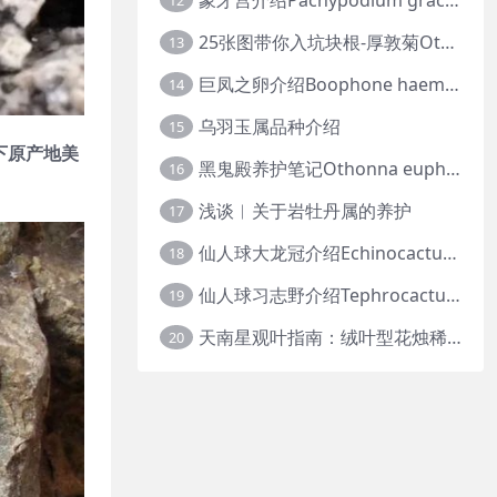
12
25张图带你入坑块根-厚敦菊Othonna
13
巨凤之卵介绍Boophone haemanthoides
14
乌羽玉属品种介绍
15
一下原产地美
黑鬼殿养护笔记Othonna euphorbioides
16
浅谈︱关于岩牡丹属的养护
17
仙人球大龙冠介绍Echinocactus polycephalus
18
仙人球习志野介绍Tephrocactus geometricus
19
天南星观叶指南：绒叶型花烛稀有种质 · 帝王花烛等
20