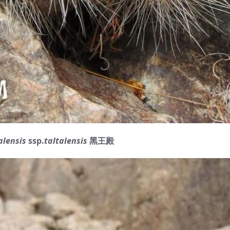
alensis
ssp.
taltalensis
黑王殿