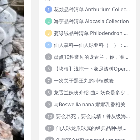
花烛品种清单 Anthurium Collection
1
海芋品种清单 Alocasia Collection
2
蔓绿绒品种清单 Philodendron Collection
3
仙人掌科—仙人球亚科（一）：岩牡丹
4
盘点10种常见的龙舌兰，你，准备好入坑了吗？
5
【块根】浅挖一下象足漆树Operculicarya pachypus
6
一次关于黑王丸的种植试验
7
龙舌兰妖炎介绍-曲刺妖炎是多少人的梦中情人？
8
与Boswellia nana 娜娜乳香相关
9
要么养死，要么成精！骨灰级海芋养护攻略
10
仙人球龙爪球属的经典品种-黑王丸系列的产地介绍
11
象牙宫介绍Pachypodium gracilius