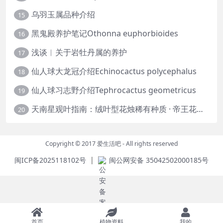
乌羽玉属品种介绍
15
黑鬼殿养护笔记Othonna euphorbioides
16
浅谈︱关于岩牡丹属的养护
17
仙人球大龙冠介绍Echinocactus polycephalus
18
仙人球习志野介绍Tephrocactus geometricus
19
天南星观叶指南：绒叶型花烛稀有种质 · 帝王花烛等
20
Copyright © 2017
爱生活吧
- All rights reserved
|
闽ICP备2025118102号
闽公网安备 35042502000185号
首页
植物资料
我的