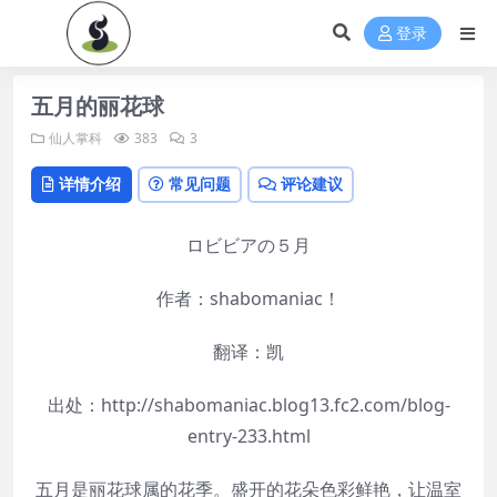
登录
五月的丽花球
仙人掌科
383
3
详情介绍
常见问题
评论建议
ロビビアの５月
作者：shabomaniac！
翻译：凯
出处：http://shabomaniac.blog13.fc2.com/blog-
entry-233.html
五月是丽花球属的花季。盛开的花朵色彩鲜艳，让温室