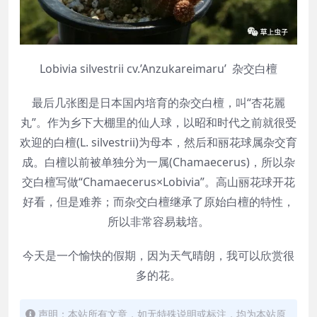
Lobivia silvestrii cv.’Anzukareimaru’ 杂交白檀
最后几张图是日本国内培育的杂交白檀，叫“杏花麗
丸”。作为乡下大棚里的仙人球，以昭和时代之前就很受
欢迎的白檀(L. silvestrii)为母本，然后和丽花球属杂交育
成。白檀以前被单独分为一属(Chamaecerus)，所以杂
交白檀写做“Chamaecerus×Lobivia”。高山丽花球开花
好看，但是难养；而杂交白檀继承了原始白檀的特性，
所以非常容易栽培。
今天是一个愉快的假期，因为天气晴朗，我可以欣赏很
多的花。
声明：本站所有文章，如无特殊说明或标注，均为本站原