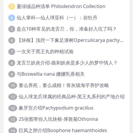
蔓绿绒品种清单 Philodendron Collection
3
仙人掌科—仙人球亚科（一）：岩牡丹
4
盘点10种常见的龙舌兰，你，准备好入坑了吗？
5
【块根】浅挖一下象足漆树Operculicarya pachypus
6
一次关于黑王丸的种植试验
7
龙舌兰妖炎介绍-曲刺妖炎是多少人的梦中情人？
8
与Boswellia nana 娜娜乳香相关
9
要么养死，要么成精！骨灰级海芋养护攻略
10
仙人球龙爪球属的经典品种-黑王丸系列的产地介绍
11
象牙宫介绍Pachypodium gracilius
12
25张图带你入坑块根-厚敦菊Othonna
13
巨凤之卵介绍Boophone haemanthoides
14