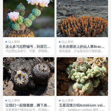
仙人掌科
仙人掌科
这么多习志野编号，到底它们
生长在熔岩上的仙人掌Brachy
长啥样？
cereus nesioticus
习志野以其娇小、可爱、胖嘟嘟的
看的越多，才会发现自己懂的越
造型赢得了无数爱好者的欢心，拥
少。 曾几何时，见到生长在悬崖峭
有它就必须要提上日程...
壁上的仙人球时，内心...
仙人掌科
仙人掌科
让我们一起猫着腰，蹲下身
五星花笼介绍Aztekium vald
子，慢慢探寻荒漠里的宝藏。
ezii
文章来源于微信公众号：荒漠肉植
拉丁：Aztekium valdezii 属性：皱