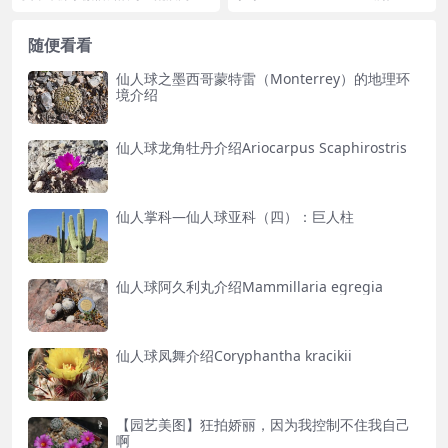
记，作者：乌镇寻 这里是墨西哥的
棱球属 图片 皱棱球属Azte...
科阿韦拉州，第一眼...
随便看看
仙人球之墨西哥蒙特雷（Monterrey）的地理环
境介绍
仙人球龙角牡丹介绍Ariocarpus Scaphirostris
仙人掌科—仙人球亚科（四）：巨人柱
仙人球阿久利丸介绍Mammillaria egregia
仙人球凤舞介绍Coryphantha kracikii
【园艺美图】狂拍娇丽，因为我控制不住我自己
啊