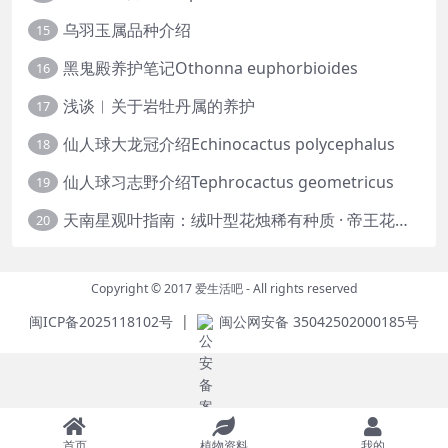
乌羽玉属品种介绍
15
黑鬼殿养护笔记Othonna euphorbioides
16
浅谈︱关于岩牡丹属的养护
17
仙人球大龙冠介绍Echinocactus polycephalus
18
仙人球习志野介绍Tephrocactus geometricus
19
天南星观叶指南：绒叶型花烛稀有种质 · 帝王花烛等
20
Copyright © 2017
爱生活吧
- All rights reserved
|
闽ICP备2025118102号
闽公网安备 35042502000185号
首页
植物资料
我的