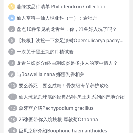
蔓绿绒品种清单 Philodendron Collection
3
仙人掌科—仙人球亚科（一）：岩牡丹
4
盘点10种常见的龙舌兰，你，准备好入坑了吗？
5
【块根】浅挖一下象足漆树Operculicarya pachypus
6
一次关于黑王丸的种植试验
7
龙舌兰妖炎介绍-曲刺妖炎是多少人的梦中情人？
8
与Boswellia nana 娜娜乳香相关
9
要么养死，要么成精！骨灰级海芋养护攻略
10
仙人球龙爪球属的经典品种-黑王丸系列的产地介绍
11
象牙宫介绍Pachypodium gracilius
12
25张图带你入坑块根-厚敦菊Othonna
13
巨凤之卵介绍Boophone haemanthoides
14