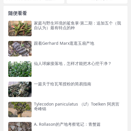
园 因为黑鬼殿的花不像卡拉菲刨花
omaniac 翻译：凯 出处：Shabo
的那么大，索性就卸...
m...
随便看看
家庭与野生环境的鲨鱼掌·第二期：追加五个（我
自认为）最有特点的种
跟着Gerhard Marx逛逛玉扇产地
仙人球嫁接落地，怎样才能把木心挖干净？
一篇关于给瓦苇授粉的简易指南
Tylecodon paniculatus （Lf）Toelken 阿房宫
奇峰锦
A. Rollason的产地考察笔记：青蟹篇