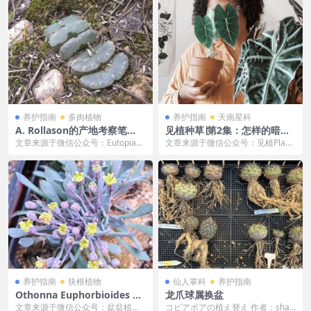
养护指南
多肉植物
养护指南
天南星科
A. Rollason的产地考察笔
见植种草∣第2集：怎样的暗黑
记：玉扇篇
女王，才配叫“非洲面具”？
文章来源于微信公众号：Eutopia，
文章来源于微信公众号：见植Plant
作者：杨区区 【Volmoed地区，图
opia，作者：捂脸人 找不到有气质
片来...
的网红绿...
养护指南
块根植物
仙人掌科
养护指南
Othonna Euphorbioides 黑
龙爪球属换盆
鬼殿（授粉与养护）
文章来源于微信公众号：盆盆植物
コピアポアの植え替え 作者：shab