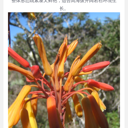
整体形态既紧凑又鲜艳，适合高海拔开阔岩石环境生
长。