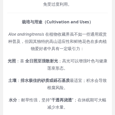
免受过度利用。
栽培与用途（Cultivation and Uses）
Aloe andringitrensis
在植物收藏界虽不如一些通用观赏
种普及，但因其独特的高山适应性和鲜艳花色在多肉植
物爱好者中具有一定吸引力：
光照
：喜
全日照至强散射光
；高光可以增强叶色与健康
莲座形态。
土壤
：
排水极佳的砂质或砾石基质
最适宜；积水会导致
根腐风险。
水分
：耐旱性强，坚持“
干透再浇透
”；在休眠期可大幅
减少水量。