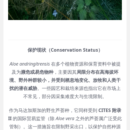
保护现状（Conservation Status）
Aloe andringitrensis
在多个植物资源和保育资料中被提
及为
濒危或易危物种
，主要因其
局限分布在高海拔环
境、野外种群较小，并受到栖息地变化、放牧和人类干
扰的潜在威胁
。一些园艺和栽培来源也指出它在市场上
不常见，部分因采集难度大与生境限制。
作为马达加斯加的野生芦荟种，它同样受到
CITES 附录
II
的国际贸易监管（除
Aloe vera
之外的芦荟属广泛受此
管制）。这一措施旨在限制野采出口，以保护自然种源