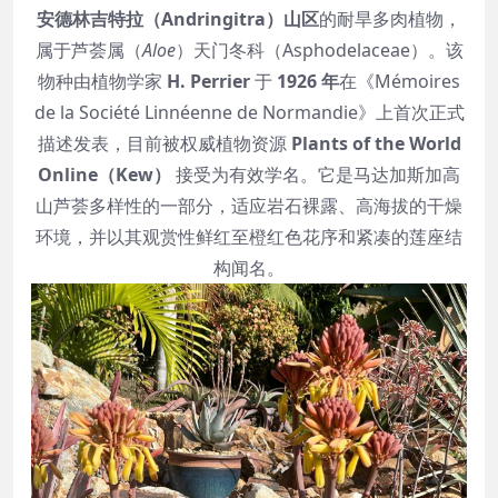
安德林吉特拉（Andringitra）山区
的耐旱多肉植物，
属于芦荟属（
Aloe
）天门冬科（Asphodelaceae）。该
物种由植物学家
H. Perrier
于
1926 年
在《Mémoires
de la Société Linnéenne de Normandie》上首次正式
描述发表，目前被权威植物资源
Plants of the World
Online（Kew）
接受为有效学名。它是马达加斯加高
山芦荟多样性的一部分，适应岩石裸露、高海拔的干燥
环境，并以其观赏性鲜红至橙红色花序和紧凑的莲座结
构闻名。