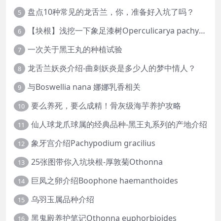
盘点10种常见的龙舌兰，你，准备好入坑了吗？
5
【块根】浅挖一下象足漆树Operculicarya pachypus
6
一次关于黑王丸的种植试验
7
龙舌兰妖炎介绍-曲刺妖炎是多少人的梦中情人？
8
与Boswellia nana 娜娜乳香相关
9
要么养死，要么成精！骨灰级海芋养护攻略
10
仙人球龙爪球属的经典品种-黑王丸系列的产地介绍
11
象牙宫介绍Pachypodium gracilius
12
25张图带你入坑块根-厚敦菊Othonna
13
巨凤之卵介绍Boophone haemanthoides
14
乌羽玉属品种介绍
15
黑鬼殿养护笔记Othonna euphorbioides
16