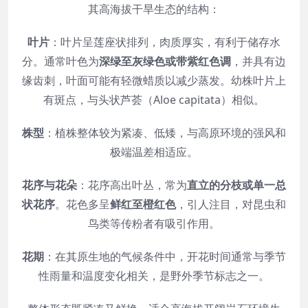
其高海拔干旱生态的结构：
叶片
：叶片呈莲座状排列，肉质厚实，有利于储存水
分。通常叶色为
深绿至灰绿色或带紫红色调
，并具有边
缘齿刺，叶面可能有轻微蜡质以减少蒸发。幼株叶片上
有斑点，与头状芦荟（Aloe capitata）相似。
株型
：植株整体较为紧凑、低矮，与高原环境的强风和
极端温差相适应。
花序与花朵
：花序高出叶丛，常为
直立的分枝或单一总
状花序
。花色多呈
鲜红至橙红色
，引人注目，对昆虫和
鸟类等传粉者有吸引作用。
花期
：在其原生地的气候条件中，开花时间通常与季节
性雨量和温度变化相关，是野外季节标志之一。