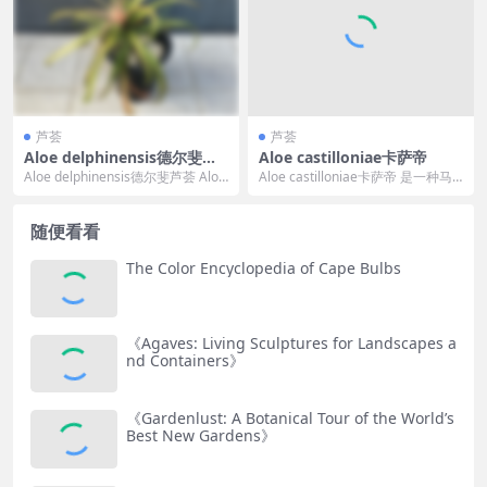
芦荟
芦荟
Aloe delphinensis德尔斐芦
Aloe castilloniae卡萨帝
荟
Aloe delphinensis德尔斐芦荟 Aloe
Aloe castilloniae卡萨帝 是一种马
delphinensis...
达加斯加南部特有芦荟属植物，
原...
随便看看
The Color Encyclopedia of Cape Bulbs
《Agaves: Living Sculptures for Landscapes a
nd Containers》
《Gardenlust: A Botanical Tour of the World’s
Best New Gardens》