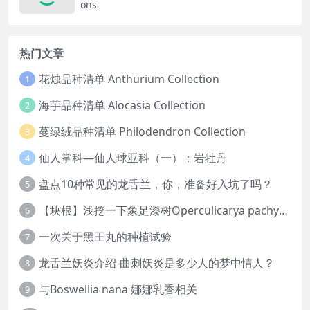
ons
热门文章
花烛品种清单 Anthurium Collection
1
海芋品种清单 Alocasia Collection
2
蔓绿绒品种清单 Philodendron Collection
3
仙人掌科—仙人球亚科（一）：岩牡丹
4
盘点10种常见的龙舌兰，你，准备好入坑了吗？
5
【块根】浅挖一下象足漆树Operculicarya pachypus
6
一次关于黑王丸的种植试验
7
龙舌兰妖炎介绍-曲刺妖炎是多少人的梦中情人？
8
与Boswellia nana 娜娜乳香相关
9