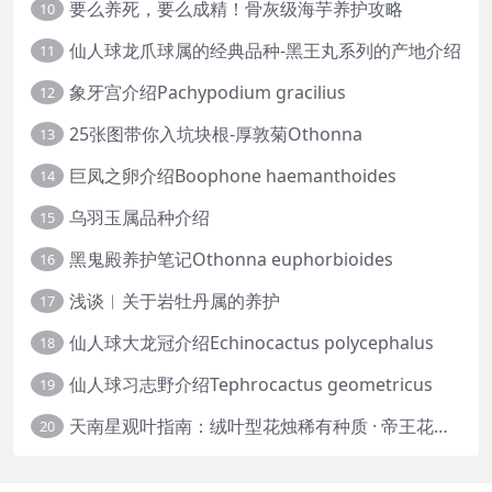
要么养死，要么成精！骨灰级海芋养护攻略
10
仙人球龙爪球属的经典品种-黑王丸系列的产地介绍
11
象牙宫介绍Pachypodium gracilius
12
25张图带你入坑块根-厚敦菊Othonna
13
巨凤之卵介绍Boophone haemanthoides
14
乌羽玉属品种介绍
15
黑鬼殿养护笔记Othonna euphorbioides
16
浅谈︱关于岩牡丹属的养护
17
仙人球大龙冠介绍Echinocactus polycephalus
18
仙人球习志野介绍Tephrocactus geometricus
19
天南星观叶指南：绒叶型花烛稀有种质 · 帝王花烛等
20