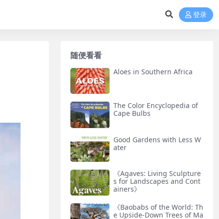
登录
随便看看
Aloes in Southern Africa
The Color Encyclopedia of
Cape Bulbs
Good Gardens with Less W
ater
《Agaves: Living Sculpture
s for Landscapes and Cont
ainers》
《Baobabs of the World: Th
e Upside-Down Trees of Ma