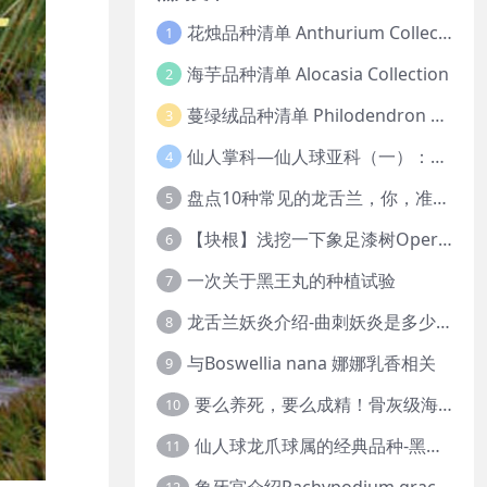
花烛品种清单 Anthurium Collection
1
海芋品种清单 Alocasia Collection
2
蔓绿绒品种清单 Philodendron Collection
3
仙人掌科—仙人球亚科（一）：岩牡丹
4
盘点10种常见的龙舌兰，你，准备好入坑了吗？
5
【块根】浅挖一下象足漆树Operculicarya pachypus
6
一次关于黑王丸的种植试验
7
龙舌兰妖炎介绍-曲刺妖炎是多少人的梦中情人？
8
与Boswellia nana 娜娜乳香相关
9
要么养死，要么成精！骨灰级海芋养护攻略
10
仙人球龙爪球属的经典品种-黑王丸系列的产地介绍
11
象牙宫介绍Pachypodium gracilius