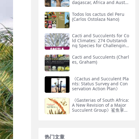
dagascar, Africa and Austr
alia》猴面包树专著
Todos los cactus del Peru
(Carlos Ostolaza Nano)
Cacti and Succulents for Co
ld Climates: 274 Outstandi
ng Species for Challenging
Conditions
Cacti and Succulents (Charl
es, Graham)
《Cactus and Succulent Pla
nts: Status Survey and Con
servation Action Plan》
《Gasterias of South Africa:
A New Revision of a Major
Succulent Group》鲨鱼掌属
专著
热门文章