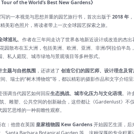
 Tour of the World’s Best New Gardens》
撰写的一本视觉与思想并重的园艺旅行书，首次出版于
2018 年
，
幅精美彩色照片，将读者带上一次全球园艺探索之旅。
全球巡礼
。作者在三年间走访了世界各地新近设计或改造的杰出
花园散布在五大洲，包括美洲、欧洲、亚洲、非洲/阿拉伯半岛
园、私人庭院、城市绿地与景观项目等多种形式。
计主题与自然氛围
，还讲述了
创造它们的园艺师、设计理念及背
间、瑞士的“树木博物馆”等，都以精彩的摄影作品和文字介绍呈
是强调当代园艺如何回应
生态挑战、城市化压力与文化语境
。许
雕塑、公共空间的创新融合，这些都让《Gardenlust》不
代园艺思维的一种前瞻性观察。
所在：他曾在英国
皇家植物园 Kew Gardens
开始园艺生涯，后
nta Barbara Botanical Garden 等，这种深厚的专业