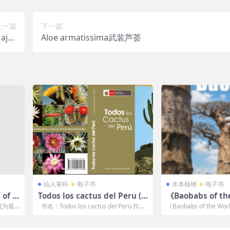
上一篇
下一篇
Major
Aloe armatissima武装芦荟
属专著
仙人掌科
电子书
木本植物
电子书
 of C
Todos los cactus del Peru (C
《Baobabs of the
arlos Ostolaza Nano)
e Upside-Down T
成为最
书名：Todos los cactus del Perú 作
《Baobabs of the Worl
dagascar, Africa
能是最
者：C...
own T...
ia》猴面包树专著