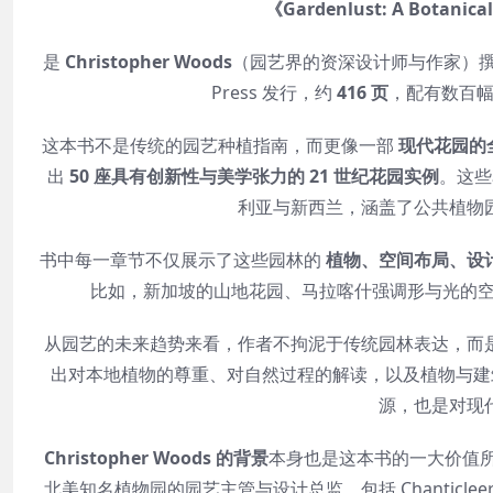
《Gardenlust: A Botanical
是
Christopher Woods
（园艺界的资深设计师与作家）
Press 发行，约
416 页
，配有数百
这本书不是传统的园艺种植指南，而更像一部
现代花园的
出
50 座具有创新性与美学张力的 21 世纪花园实例
。这些
利亚与新西兰，涵盖了公共植物
书中每一章节不仅展示了这些园林的
植物、空间布局、设
比如，新加坡的山地花园、马拉喀什强调形与光的空
从园艺的未来趋势来看，作者不拘泥于传统园林表达，而
出对本地植物的尊重、对自然过程的解读，以及植物与建筑、
源，也是对现
Christopher Woods 的背景
本身也是这本书的一大价值
北美知名植物园的园艺主管与设计总监，包括 Chanticleer、Sa