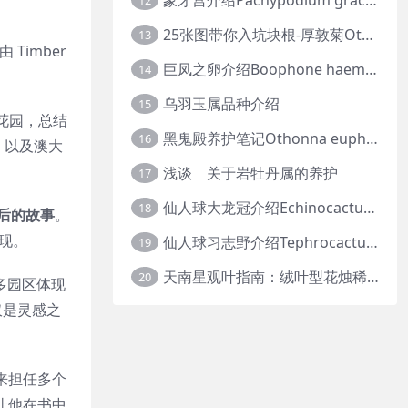
12
25张图带你入坑块根-厚敦菊Othonna
13
由 Timber
巨凤之卵介绍Boophone haemanthoides
14
乌羽玉属品种介绍
15
花园，总结
黑鬼殿养护笔记Othonna euphorbioides
16
，以及澳大
浅谈︱关于岩牡丹属的养护
17
仙人球大龙冠介绍Echinocactus polycephalus
18
后的故事
。
现。
仙人球习志野介绍Tephrocactus geometricus
19
天南星观叶指南：绒叶型花烛稀有种质 · 帝王花烛等
20
多园区体现
仅是灵感之
来担任多个
积累让他在书中