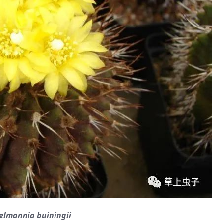
elmannia buiningii