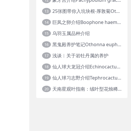
12
25张图带你入坑块根-厚敦菊Othonna
13
巨凤之卵介绍Boophone haemanthoides
14
乌羽玉属品种介绍
15
黑鬼殿养护笔记Othonna euphorbioides
16
浅谈︱关于岩牡丹属的养护
17
仙人球大龙冠介绍Echinocactus polycephalus
18
仙人球习志野介绍Tephrocactus geometricus
19
天南星观叶指南：绒叶型花烛稀有种质 · 帝王花烛等
20