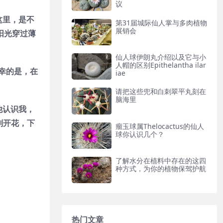
议
这里，是不
第31届城际仙人掌与多肉植物
展销会
阳光穿过薄
仙人球伊朗丸介绍以及它与小
人帽的区别Epithelantha ilar
幸的是，在
iae
请把这些兜和白刺翠平丸刻在
脑海里
且他认识我，
刚开花，下
瘤玉球属Thelocactus的仙人
球你认识几个？
了解水分在植料中存在的这四
种方式，为你的植物保驾护航
热门文章