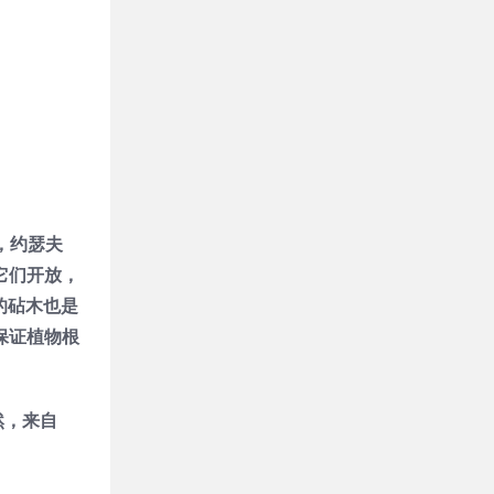
，约瑟夫
它们开放，
的砧木也是
保证植物根
然，来自