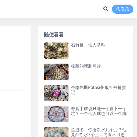
登录
随便看看
石竹目—仙人掌科
收藏的新刺照片
圣路易斯Potosi州银牡丹抢救
记
奇观丨谁说只能一个萝卜一个
坑？一个仙人球也可以一个坑
鱼过冬，你给断水几个月？他
竟然断水7个月，简直不可思