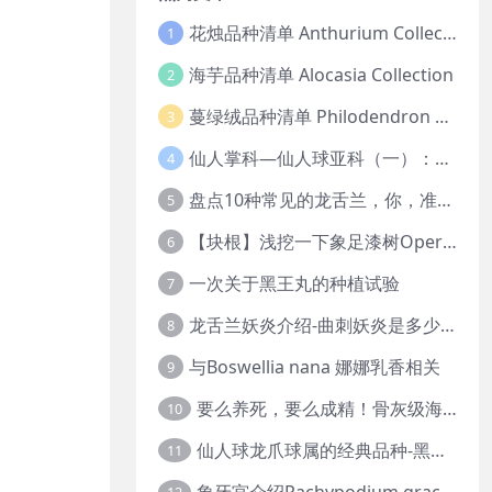
花烛品种清单 Anthurium Collection
1
海芋品种清单 Alocasia Collection
2
蔓绿绒品种清单 Philodendron Collection
3
仙人掌科—仙人球亚科（一）：岩牡丹
4
盘点10种常见的龙舌兰，你，准备好入坑了吗？
5
【块根】浅挖一下象足漆树Operculicarya pachypus
6
一次关于黑王丸的种植试验
7
龙舌兰妖炎介绍-曲刺妖炎是多少人的梦中情人？
8
与Boswellia nana 娜娜乳香相关
9
要么养死，要么成精！骨灰级海芋养护攻略
10
仙人球龙爪球属的经典品种-黑王丸系列的产地介绍
11
象牙宫介绍Pachypodium gracilius