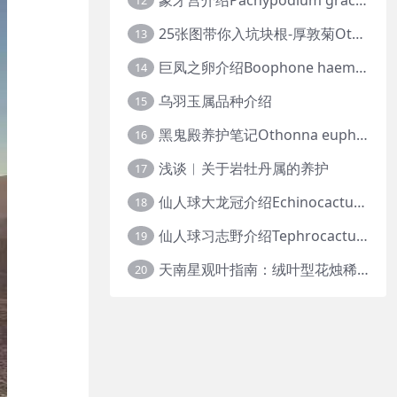
12
25张图带你入坑块根-厚敦菊Othonna
13
巨凤之卵介绍Boophone haemanthoides
14
乌羽玉属品种介绍
15
黑鬼殿养护笔记Othonna euphorbioides
16
浅谈︱关于岩牡丹属的养护
17
仙人球大龙冠介绍Echinocactus polycephalus
18
仙人球习志野介绍Tephrocactus geometricus
19
天南星观叶指南：绒叶型花烛稀有种质 · 帝王花烛等
20