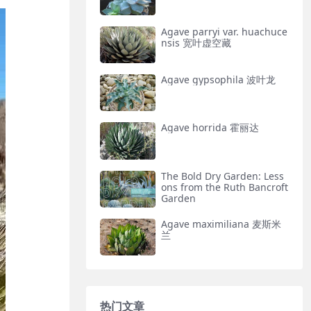
Agave parryi var. huachuce
nsis 宽叶虚空藏
Agave gypsophila 波叶龙
Agave horrida 霍丽达
The Bold Dry Garden: Less
ons from the Ruth Bancroft
Garden
Agave maximiliana 麦斯米
兰
热门文章