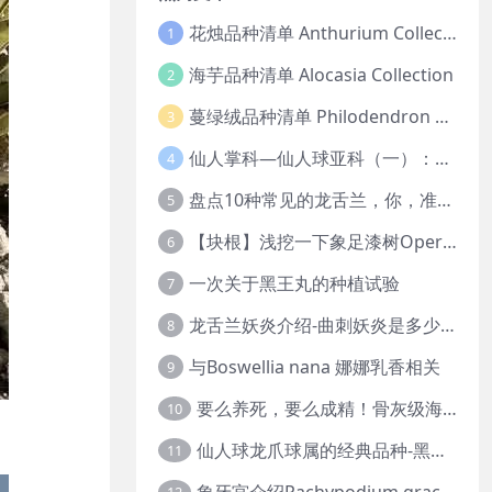
花烛品种清单 Anthurium Collection
1
海芋品种清单 Alocasia Collection
2
蔓绿绒品种清单 Philodendron Collection
3
仙人掌科—仙人球亚科（一）：岩牡丹
4
盘点10种常见的龙舌兰，你，准备好入坑了吗？
5
【块根】浅挖一下象足漆树Operculicarya pachypus
6
一次关于黑王丸的种植试验
7
龙舌兰妖炎介绍-曲刺妖炎是多少人的梦中情人？
8
与Boswellia nana 娜娜乳香相关
9
要么养死，要么成精！骨灰级海芋养护攻略
10
仙人球龙爪球属的经典品种-黑王丸系列的产地介绍
11
象牙宫介绍Pachypodium gracilius