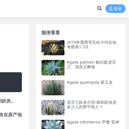
登录
随便看看
2016年墨西哥瓦哈卡州实地
考察第1-3天
Agave palmeri 帕尔默龙舌
兰、屈原之舞扇
Agave guiengola 翠玉龙
刺妖炎。
龙舌兰妖炎介绍-曲刺妖炎是
多少人的梦中情人？
妖炎在原产地
Agave isthmensis 甲蟹 雷神