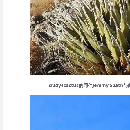
crazy4cactus的同伴
Jeremy Sp