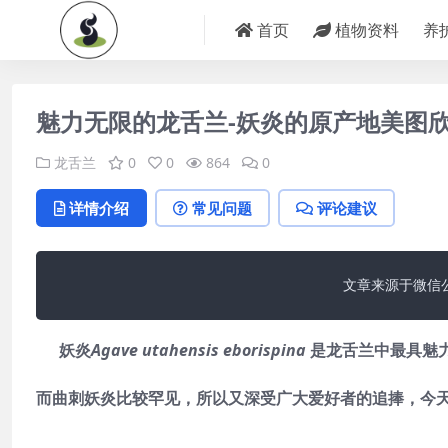
首页
植物资料
养
魅力无限的龙舌兰-妖炎的原产地美图
龙舌兰
0
0
864
0
详情介绍
常见问题
评论建议
文章来源于微信
妖炎
Agave utahensis eborispina
是龙舌兰中最具魅
而曲刺妖炎比较罕见，所以又深受广大爱好者的追捧，今天我们就跟