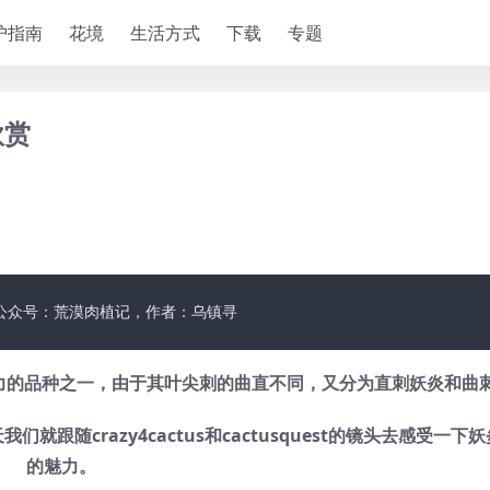
护指南
花境
生活方式
下载
专题
欣赏
公众号：荒漠肉植记，作者：乌镇寻
力的品种之一，由于其叶尖刺的曲直不同，又分为直刺妖炎和曲
随crazy4cactus和cactusquest的镜头去感受一下
的魅力。