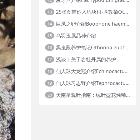
12
25张图带你入坑块根-厚敦菊Othonna
13
巨凤之卵介绍Boophone haemanthoides
14
乌羽玉属品种介绍
15
黑鬼殿养护笔记Othonna euphorbioides
16
浅谈︱关于岩牡丹属的养护
17
仙人球大龙冠介绍Echinocactus polycephalus
18
仙人球习志野介绍Tephrocactus geometricus
19
天南星观叶指南：绒叶型花烛稀有种质 · 帝王花烛等
20