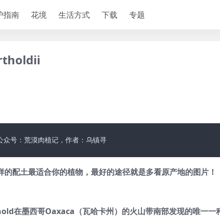
护指南
花境
生活方式
下载
专题
holdii
公众号：荒漠肉植记，作者：乌镇寻
什么样的配土最适合你的植物，最好的途径就是多看原产地的图片！
Berthold在墨西哥Oaxaca（瓦哈卡州）的火山带南部发现的唯一