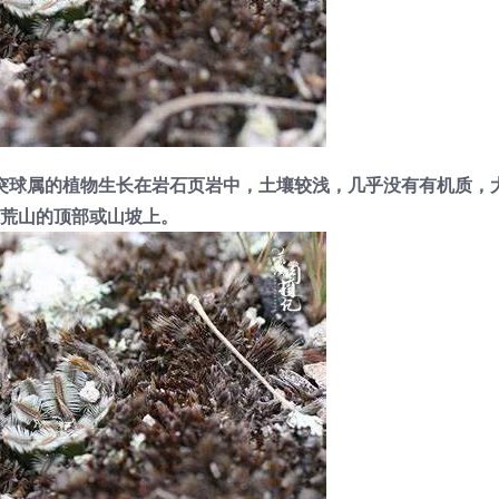
突球属的植物生长在岩石页岩中，土壤较浅，几乎没有有机质，
荒山的顶部或山坡上。