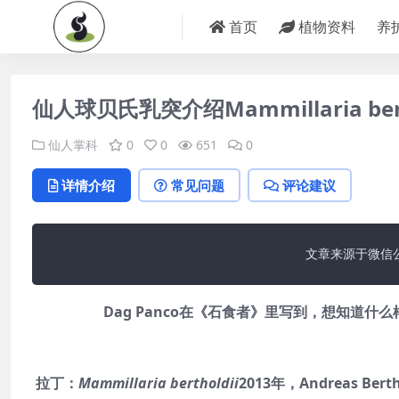
首页
植物资料
养
仙人球贝氏乳突介绍Mammillaria bert
仙人掌科
0
0
651
0
详情介绍
常见问题
评论建议
文章来源于微信
Dag Panco在《石食者》里写到，想知道
拉丁：
Mammillaria bertholdii
2013年，Andreas 