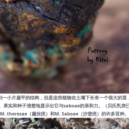
到一小片扁平的结构，但是这些植物在土壤下长有一个很大的茎
、果实和种子清楚地显示出它与saboae的亲和力。
（贝氏乳突
. theresae（黛丝疣）和M. Saboae（沙堡疣）的许多亚种