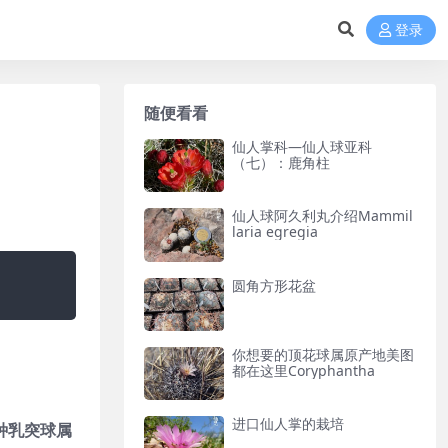
登录
随便看看
仙人掌科—仙人球亚科
（七）：鹿角柱
仙人球阿久利丸介绍Mammil
laria egregia
圆角方形花盆
你想要的顶花球属原产地美图
都在这里Coryphantha
进口仙人掌的栽培
一种乳突球属