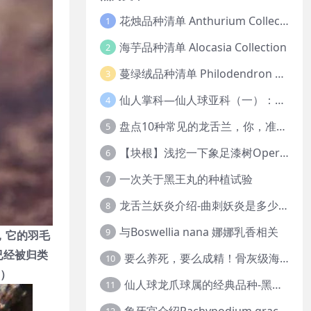
花烛品种清单 Anthurium Collection
1
海芋品种清单 Alocasia Collection
2
蔓绿绒品种清单 Philodendron Collection
3
仙人掌科—仙人球亚科（一）：岩牡丹
4
盘点10种常见的龙舌兰，你，准备好入坑了吗？
5
【块根】浅挖一下象足漆树Operculicarya pachypus
6
一次关于黑王丸的种植试验
7
龙舌兰妖炎介绍-曲刺妖炎是多少人的梦中情人？
8
与Boswellia nana 娜娜乳香相关
9
，它的羽毛
已经被归类
要么养死，要么成精！骨灰级海芋养护攻略
10
。）
仙人球龙爪球属的经典品种-黑王丸系列的产地介绍
11
象牙宫介绍Pachypodium gracilius