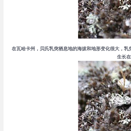
在瓦哈卡州，贝氏乳突栖息地的海拔和地形变化很大，乳
生长在