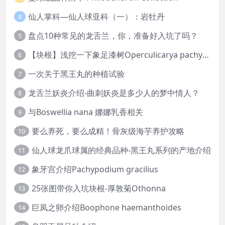
仙人掌科—仙人球亚科（一）：岩牡丹
4
盘点10种常见的龙舌兰，你，准备好入坑了吗？
5
【块根】浅挖一下象足漆树Operculicarya pachypus
6
一次关于黑王丸的种植试验
7
龙舌兰妖炎介绍-曲刺妖炎是多少人的梦中情人？
8
与Boswellia nana 娜娜乳香相关
9
要么养死，要么成精！骨灰级海芋养护攻略
10
仙人球龙爪球属的经典品种-黑王丸系列的产地介绍
11
象牙宫介绍Pachypodium gracilius
12
25张图带你入坑块根-厚敦菊Othonna
13
巨凤之卵介绍Boophone haemanthoides
14