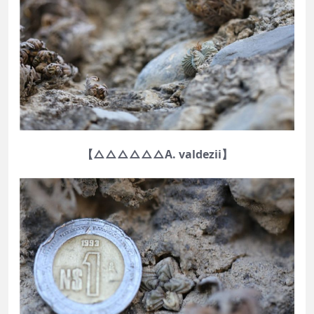
【△△△△△△A. valdezii】