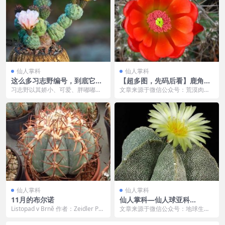
仙人掌科
仙人掌科
这么多习志野编号，到底它们
【超多图，先码后看】鹿角柱
长啥样？
属只能看花吗？我不信……
习志野以其娇小、可爱、胖嘟嘟的
文章来源于微信公众号：荒漠肉植
造型赢得了无数爱好者的欢心，拥
记，作者：乌镇寻 鹿角柱属最常见
有它就必须要提上日程...
的就是各种“虾”了...
仙人掌科
仙人掌科
11月的布尔诺
仙人掌科—仙人球亚科
（六）：星球
Listopad v Brně 作者：Zeidler Pet
文章来源于微信公众号：地球生物
r 翻译：凯 出处：...
与人类文明 仙人掌科—仙人球亚科
（六）：星球 15...