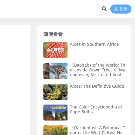
登录
随便看看
Aloes in Southern Africa
《Baobabs of the World: Th
e Upside-Down Trees of Ma
dagascar, Africa and Austr
alia》猴面包树专著
Aloes: The Definitive Guide
The Color Encyclopedia of
Cape Bulbs
《Gardenlust: A Botanical T
our of the World’s Best Ne