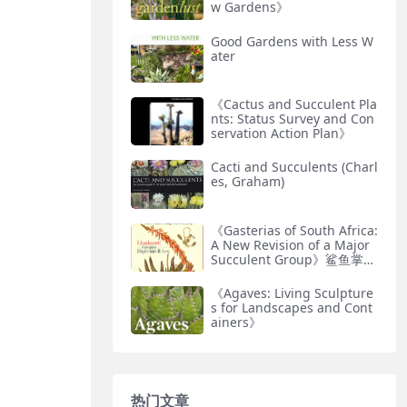
w Gardens》
Good Gardens with Less W
ater
《Cactus and Succulent Pla
nts: Status Survey and Con
servation Action Plan》
Cacti and Succulents (Charl
es, Graham)
《Gasterias of South Africa:
A New Revision of a Major
Succulent Group》鲨鱼掌属
专著
《Agaves: Living Sculpture
s for Landscapes and Cont
ainers》
热门文章