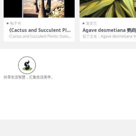
电子书
龙舌兰
《Cactus and Succulent Pla
Agave desmetiana 
nts: Status Survey and Cons
舌兰
《Cactus and Succulent Plants: Status
拉丁文名：Agave desmetiana 
ervation Action Plan》
Sur...
名：鹦鹉嘴 族群：Sisalan...
分享生活智慧，汇集生活美学。