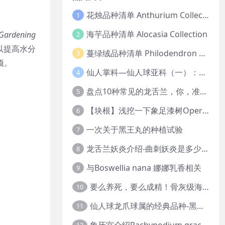
花烛品种清单 Anthurium Collection
1
海芋品种清单 Alocasia Collection
Gardening
2
以提高水分
蔓绿绒品种清单 Philodendron Collection
3
项。
仙人掌科—仙人球亚科（一）：岩牡丹
4
盘点10种常见的龙舌兰，你，准备好入坑了吗？
5
【块根】浅挖一下象足漆树Operculicarya pachypus
6
一次关于黑王丸的种植试验
7
龙舌兰妖炎介绍-曲刺妖炎是多少人的梦中情人？
8
与Boswellia nana 娜娜乳香相关
9
要么养死，要么成精！骨灰级海芋养护攻略
10
仙人球龙爪球属的经典品种-黑王丸系列的产地介绍
11
象牙宫介绍Pachypodium gracilius