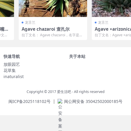
龙舌兰
龙舌兰
鹦鹉嘴龙
Agave chazaroi 查扎尔
Agave ×arizon
中文
拉丁文名： Agave chazaroi，名字是以
拉丁文名：Agave ×ari
一位植物学家Miguel de...
亚利桑那 最早确认该品种
快速导航
关于本站
放眼园艺
花草集
inaturalist
Copyright © 2017
爱生活吧
- All rights reserved
|
闽ICP备2025118102号
闽公网安备 35042502000185号