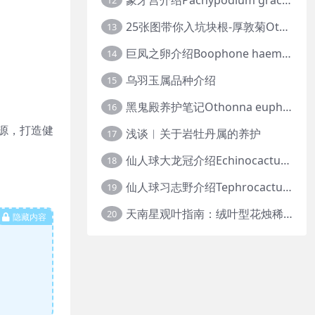
12
25张图带你入坑块根-厚敦菊Othonna
13
巨凤之卵介绍Boophone haemanthoides
14
乌羽玉属品种介绍
15
黑鬼殿养护笔记Othonna euphorbioides
16
源，打造健
浅谈︱关于岩牡丹属的养护
17
仙人球大龙冠介绍Echinocactus polycephalus
18
仙人球习志野介绍Tephrocactus geometricus
19
天南星观叶指南：绒叶型花烛稀有种质 · 帝王花烛等
20
隐藏内容