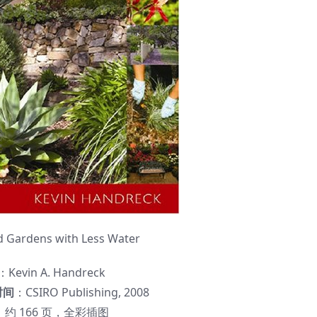
Gardens with Less Water
：Kevin A. Handreck
时间
：CSIRO Publishing, 2008
：约 166 页，全彩插图