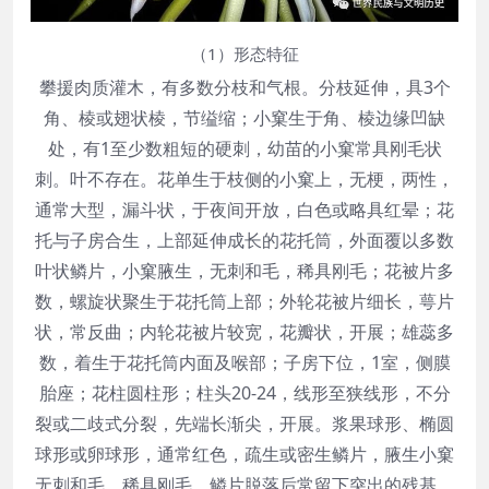
（1）形态特征
攀援肉质灌木，有多数分枝和气根。分枝延伸，具3个
角、棱或翅状棱，节缢缩；小窠生于角、棱边缘凹缺
处，有1至少数粗短的硬刺，幼苗的小窠常具刚毛状
刺。叶不存在。花单生于枝侧的小窠上，无梗，两性，
通常大型，漏斗状，于夜间开放，白色或略具红晕；花
托与子房合生，上部延伸成长的花托筒，外面覆以多数
叶状鳞片，小窠腋生，无刺和毛，稀具刚毛；花被片多
数，螺旋状聚生于花托筒上部；外轮花被片细长，萼片
状，常反曲；内轮花被片较宽，花瓣状，开展；雄蕊多
数，着生于花托筒内面及喉部；子房下位，1室，侧膜
胎座；花柱圆柱形；柱头20-24，线形至狭线形，不分
裂或二歧式分裂，先端长渐尖，开展。浆果球形、椭圆
球形或卵球形，通常红色，疏生或密生鳞片，腋生小窠
无刺和毛，稀具刚毛，鳞片脱落后常留下突出的残基。