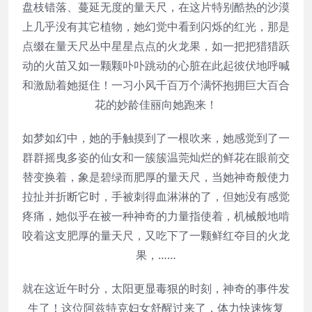
盘枝错落、蔓延无度的量天尺，在这片特别酷热的沙漠
上几乎没有其它植物，她幻觉中看到闪烁的红光，那是
点缀在量天尺丛中星星点点的火龙果，如一把把猎猎跃
动的火苗又如一颗颗卟卟跳动的心脏在此起彼伏地呼喊
和激励着她挺住！一习小风千百万个满怀抱拥巨大百合
花的妙龄佳丽向她跑来！
如梦如幻中，她的手触摸到了一根吹来，她感觉到了一
群群摇曳多姿的仙女和一簇簇温莞灿烂的鲜花在眼前交
替变换着，象是碧绿而肥厚的量天尺，当她神奇般使力
拉扯并折断它时，手被刺得血淋淋的了，但她没有感觉
疼痛，她似乎在被一种神奇的力量指使着，机械般地啃
咬着这支肥厚的量天尺，又吃下了一颗鲜红夺目的火龙
果，……
就在这近午时分，太阳更显毒狠的时刻，神奇的事件发
生了！这位阿兹特克妇女舒醒过来了，体力快速恢复