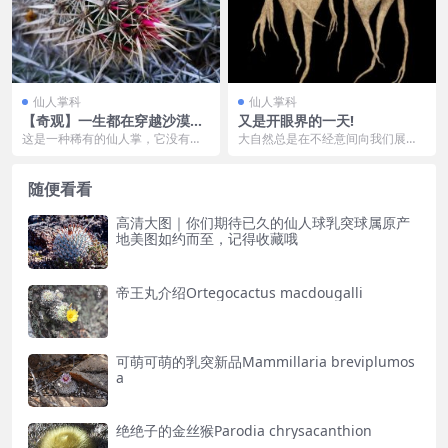
仙人掌科
仙人掌科
【奇观】一生都在穿越沙漠的
又是开眼界的一天!
仙人掌-伏地魔Stenocereus e
这是一种稀有的仙人掌，它没有像
大自然总是在不经意间向我们展示
ruca
其他仙人掌一样直立生长，而是平
它“独特”的一面，它历经万载岁月，
躺在地上，头稍微抬高...
收藏了数之不尽的...
随便看看
高清大图｜你们期待已久的仙人球乳突球属原产
地美图如约而至，记得收藏哦
帝王丸介绍Ortegocactus macdougalli
可萌可萌的乳突新品Mammillaria breviplumos
a
绝绝子的金丝猴Parodia chrysacanthion