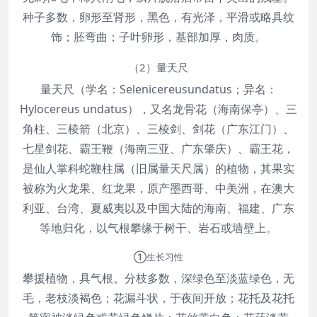
种子多数，卵形至肾形，黑色，有光泽，平滑或略具纹
饰；胚弯曲；子叶卵形，基部加厚，肉质。
（2）量天尺
量天尺（学名：Selenicereusundatus；异名：
Hylocereus undatus），又名龙骨花（海南保亭）、三
角柱、三棱箭（北京）、三棱剑、剑花（广东江门）、
七星剑花、霸王鞭（海南三亚、广东肇庆）、霸王花，
是仙人掌科蛇鞭柱属（旧属量天尺属）的植物，其果实
被称为火龙果、红龙果，原产墨西哥、中美洲，在澳大
利亚、台湾、夏威夷以及中国大陆的海南、福建、广东
等地归化，以气根攀缘于树干、岩石或墙壁上。
①生长习性
攀援植物，具气根。分枝多数，深绿色至淡蓝绿色，无
毛，老枝淡褐色；花漏斗状，于夜间开放；花托及花托