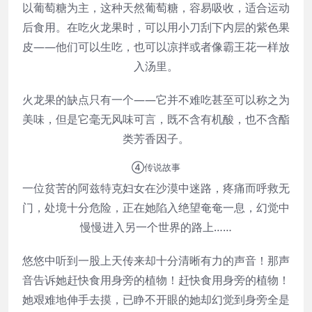
以葡萄糖为主，这种天然葡萄糖，容易吸收，适合运动
后食用。在吃火龙果时，可以用小刀刮下内层的紫色果
皮——他们可以生吃，也可以凉拌或者像霸王花一样放
入汤里。
火龙果的缺点只有一个——它并不难吃甚至可以称之为
美味，但是它毫无风味可言，既不含有机酸，也不含酯
类芳香因子。
④传说故事
一位贫苦的阿兹特克妇女在沙漠中迷路，疼痛而呼救无
门，处境十分危险，正在她陷入绝望奄奄一息，幻觉中
慢慢进入另一个世界的路上……
悠悠中听到一股上天传来却十分清晰有力的声音！那声
音告诉她赶快食用身旁的植物！赶快食用身旁的植物！
她艰难地伸手去摸，已睁不开眼的她却幻觉到身旁全是