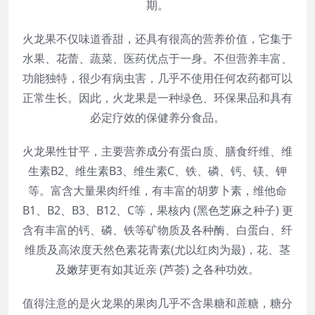
期。
火龙果不仅味道香甜，还具有很高的营养价值，它集于
水果、花蕾、蔬菜、医药优点于一身。不但营养丰富、
功能独特，很少有病虫害，几乎不使用任何农药都可以
正常生长。因此，火龙果是一种绿色、环保果品和具有
必定疗效的保健养分食品。
火龙果性甘平，主要营养成分有蛋白质、膳食纤维、维
生素B2、维生素B3、维生素C、铁、磷、钙、镁、钾
等。富含大量果肉纤维，有丰富的胡萝卜素，维他命
B1、B2、B3、B12、C等，果核内 (黑色芝麻之种子) 更
含有丰富的钙、磷、铁等矿物质及各种酶、白蛋白、纤
维质及高浓度天然色素花青素(尤以红肉为最)，花、茎
及嫩芽更有如其近亲 (芦荟) 之各种功效。
值得注意的是火龙果的果肉几乎不含果糖和蔗糖，糖分