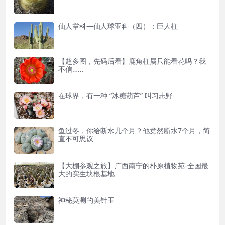
仙人掌科—仙人球亚科（四）：巨人柱
【超多图，先码后看】鹿角柱属只能看花吗？我
不信……
在球界，有一种 “冰糖葫芦” 叫习志野
鱼过冬，你给断水几个月？他竟然断水7个月，简
直不可思议
【大棚参观之旅】广西南宁的朴原植物苑-全国最
大的实生块根基地
神秘莫测的美针玉