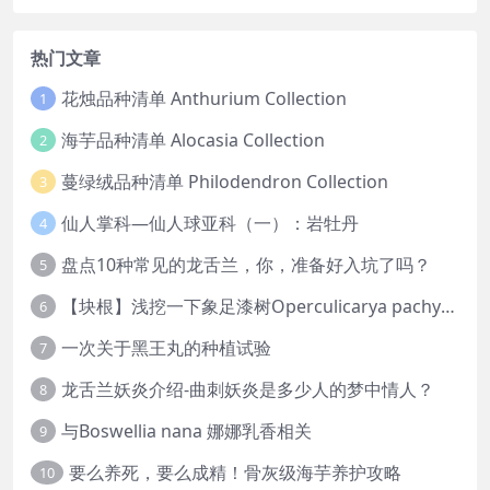
热门文章
花烛品种清单 Anthurium Collection
1
海芋品种清单 Alocasia Collection
2
蔓绿绒品种清单 Philodendron Collection
3
仙人掌科—仙人球亚科（一）：岩牡丹
4
盘点10种常见的龙舌兰，你，准备好入坑了吗？
5
【块根】浅挖一下象足漆树Operculicarya pachypus
6
一次关于黑王丸的种植试验
7
龙舌兰妖炎介绍-曲刺妖炎是多少人的梦中情人？
8
与Boswellia nana 娜娜乳香相关
9
要么养死，要么成精！骨灰级海芋养护攻略
10