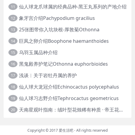
仙人球龙爪球属的经典品种-黑王丸系列的产地介绍
11
象牙宫介绍Pachypodium gracilius
12
25张图带你入坑块根-厚敦菊Othonna
13
巨凤之卵介绍Boophone haemanthoides
14
乌羽玉属品种介绍
15
黑鬼殿养护笔记Othonna euphorbioides
16
浅谈︱关于岩牡丹属的养护
17
仙人球大龙冠介绍Echinocactus polycephalus
18
仙人球习志野介绍Tephrocactus geometricus
19
天南星观叶指南：绒叶型花烛稀有种质 · 帝王花烛等
20
Copyright © 2017
爱生活吧
- All rights reserved