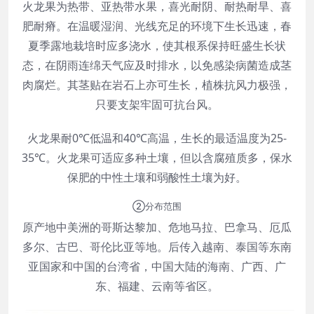
火龙果为热带、亚热带水果，喜光耐阴、耐热耐旱、喜
肥耐瘠。在温暖湿润、光线充足的环境下生长迅速，春
夏季露地栽培时应多浇水，使其根系保持旺盛生长状
态，在阴雨连绵天气应及时排水，以免感染病菌造成茎
肉腐烂。其茎贴在岩石上亦可生长，植株抗风力极强，
只要支架牢固可抗台风。
火龙果耐0℃低温和40℃高温，生长的最适温度为25-
35℃。火龙果可适应多种土壤，但以含腐殖质多，保水
保肥的中性土壤和弱酸性土壤为好。
②分布范围
原产地中美洲的哥斯达黎加、危地马拉、巴拿马、厄瓜
多尔、古巴、哥伦比亚等地。后传入越南、泰国等东南
亚国家和中国的台湾省，中国大陆的海南、广西、广
东、福建、云南等省区。