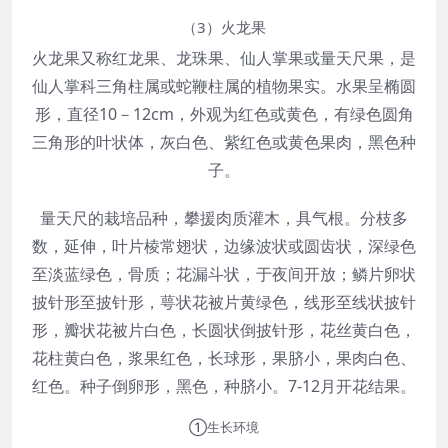
（3）火龙果
火龙果又称红龙果、龙珠果、仙人掌果或量天尺果，是
仙人掌科三角柱属或蛇鞭柱属的植物果实。水果呈椭圆
形，直径10－12cm，外观为红色或黄色，有绿色圆角
三角形的叶状体，灰白色、紫红色或黄色果肉，黑色种
子。
量天尺的栽培品种，攀援肉质灌木，具气根。分枝多
数，延伸，叶片棱常翅状，边缘波状或圆齿状，深绿色
至淡蓝绿色，骨质；花漏斗状，于夜间开放；鳞片卵状
披针形至披针形，萼状花被片黄绿色，线形至线状披针
形，瓣状花被片白色，长圆状倒披针形，花丝黄白色，
花柱黄白色，浆果红色，长球形，果脐小，果肉白色、
红色。种子倒卵形，黑色，种脐小。7-12月开花结果。
①生长环境