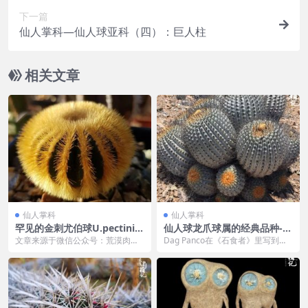
下一篇
仙人掌科—仙人球亚科（四）：巨人柱
相关文章
仙人掌科
仙人掌科
罕见的金刺尤伯球U.pectinife
仙人球龙爪球属的经典品种-黑
ra eriocactoides
王丸系列的产地介绍
文章来源于微信公众号：荒漠肉植
Dag Panco在《石食者》里写到，
记，作者：乌镇寻 拉丁：Uebelma
想知道什么样的配土最适合你的植
nia pe...
物，最好的途...