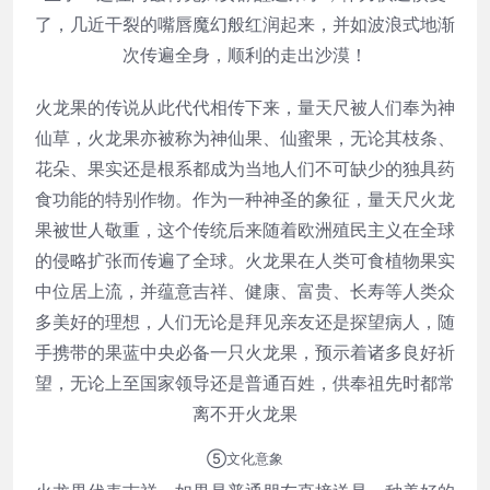
了，几近干裂的嘴唇魔幻般红润起来，并如波浪式地渐
次传遍全身，顺利的走出沙漠！
火龙果的传说从此代代相传下来，量天尺被人们奉为神
仙草，火龙果亦被称为神仙果、仙蜜果，无论其枝条、
花朵、果实还是根系都成为当地人们不可缺少的独具药
食功能的特别作物。作为一种神圣的象征，量天尺火龙
果被世人敬重，这个传统后来随着欧洲殖民主义在全球
的侵略扩张而传遍了全球。火龙果在人类可食植物果实
中位居上流，并蕴意吉祥、健康、富贵、长寿等人类众
多美好的理想，人们无论是拜见亲友还是探望病人，随
手携带的果蓝中央必备一只火龙果，预示着诸多良好祈
望，无论上至国家领导还是普通百姓，供奉祖先时都常
离不开火龙果
⑤文化意象