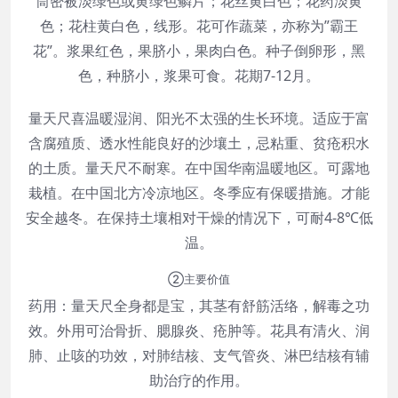
筒密被淡绿色或黄绿色鳞片；花丝黄白色；花药淡黄
色；花柱黄白色，线形。花可作蔬菜，亦称为”霸王
花”。浆果红色，果脐小，果肉白色。种子倒卵形，黑
色，种脐小，浆果可食。花期7-12月。
量天尺喜温暖湿润、阳光不太强的生长环境。适应于富
含腐殖质、透水性能良好的沙壤土，忌粘重、贫疮积水
的土质。量天尺不耐寒。在中国华南温暖地区。可露地
栽植。在中国北方冷凉地区。冬季应有保暖措施。才能
安全越冬。在保持土壤相对干燥的情况下，可耐4-8℃低
温。
②主要价值
药用：量天尺全身都是宝，其茎有舒筋活络，解毒之功
效。外用可治骨折、腮腺炎、疮肿等。花具有清火、润
肺、止咳的功效，对肺结核、支气管炎、淋巴结核有辅
助治疗的作用。