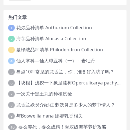
热门文章
花烛品种清单 Anthurium Collection
1
海芋品种清单 Alocasia Collection
2
蔓绿绒品种清单 Philodendron Collection
3
仙人掌科—仙人球亚科（一）：岩牡丹
4
盘点10种常见的龙舌兰，你，准备好入坑了吗？
5
【块根】浅挖一下象足漆树Operculicarya pachypus
6
一次关于黑王丸的种植试验
7
龙舌兰妖炎介绍-曲刺妖炎是多少人的梦中情人？
8
与Boswellia nana 娜娜乳香相关
9
要么养死，要么成精！骨灰级海芋养护攻略
10