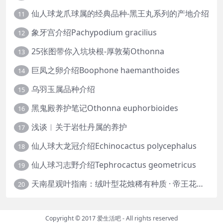
仙人球龙爪球属的经典品种-黑王丸系列的产地介绍
11
象牙宫介绍Pachypodium gracilius
12
25张图带你入坑块根-厚敦菊Othonna
13
巨凤之卵介绍Boophone haemanthoides
14
乌羽玉属品种介绍
15
黑鬼殿养护笔记Othonna euphorbioides
16
浅谈︱关于岩牡丹属的养护
17
仙人球大龙冠介绍Echinocactus polycephalus
18
仙人球习志野介绍Tephrocactus geometricus
19
天南星观叶指南：绒叶型花烛稀有种质 · 帝王花烛等
20
Copyright © 2017
爱生活吧
- All rights reserved