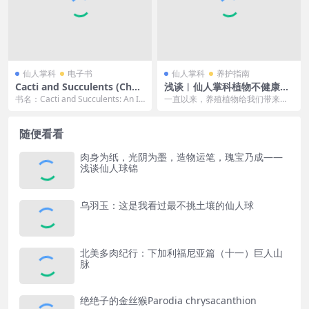
仙人掌科
电子书
仙人掌科
养护指南
Cacti and Succulents (Charl
浅谈︱仙人掌科植物不健康的
es, Graham)
原因
书名：Cacti and Succulents: An Ill
一直以来，养殖植物给我们带来的
ustrated ...
喜悦和收获很多，让我们的生活充
满了热情和缤纷色彩。...
随便看看
肉身为纸，光阴为墨，造物运笔，瑰宝乃成——
浅谈仙人球锦
乌羽玉：这是我看过最不挑土壤的仙人球
北美多肉纪行：下加利福尼亚篇（十一）巨人山
脉
绝绝子的金丝猴Parodia chrysacanthion