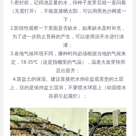
1.密封前，记得浇足量的水，待种子发芽后就一直闷着
（无需打开），不能直接晒太阳，可以用黑色沙网遮一
下；
2.阶段性观察一下里面是否缺水，如果缺水及时补充，
为了进一步防止苔藓的产生，可以使用凉开水进行浇
灌；
3.各地气候环境不同，播种时间必须根据当地的气候来
定，18-35℃（这是指棚里的气温），温差大发芽快而
且出苗齐；
4.苗盆土的保湿。建议直接把水倒在盆底里垫的土层
上，目的是保持盆土湿润，不要喷水球苗上（幼苗喷水
容易引起腐烂）；