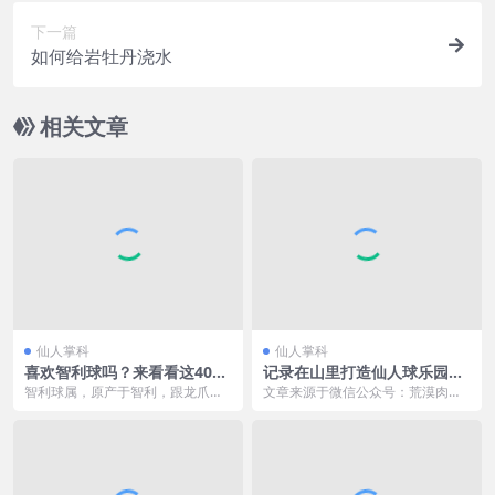
下一篇
如何给岩牡丹浇水
相关文章
仙人掌科
仙人掌科
喜欢智利球吗？来看看这40多
记录在山里打造仙人球乐园
种智利球里面有没有令你哇噻
【上】
智利球属，原产于智利，跟龙爪球
文章来源于微信公众号：荒漠肉植
的
是一个产地的，它的品种众多，极
记，作者：乌镇寻 白手起家建仙人
光球属后来也归为智利...
球大棚是一种怎样的...