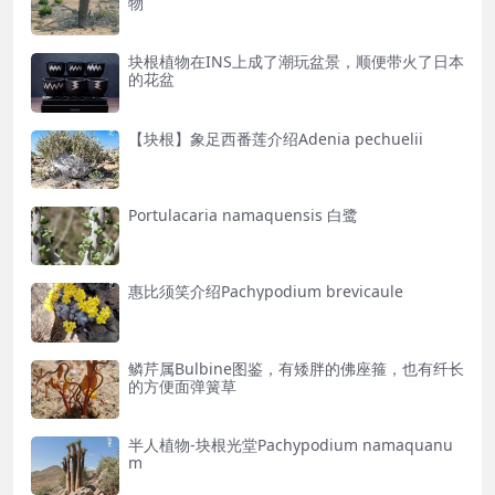
物
块根植物在INS上成了潮玩盆景，顺便带火了日本
的花盆
【块根】象足西番莲介绍Adenia pechuelii
Portulacaria namaquensis 白鹭
惠比须笑介绍Pachypodium brevicaule
鳞芹属Bulbine图鉴，有矮胖的佛座箍，也有纤长
的方便面弹簧草
半人植物-块根光堂Pachypodium namaquanu
m