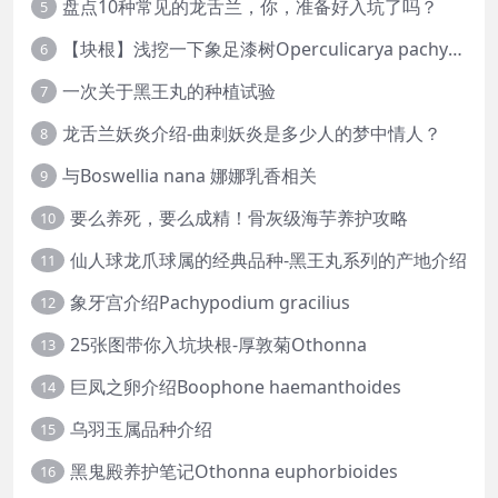
盘点10种常见的龙舌兰，你，准备好入坑了吗？
5
【块根】浅挖一下象足漆树Operculicarya pachypus
6
一次关于黑王丸的种植试验
7
龙舌兰妖炎介绍-曲刺妖炎是多少人的梦中情人？
8
与Boswellia nana 娜娜乳香相关
9
要么养死，要么成精！骨灰级海芋养护攻略
10
仙人球龙爪球属的经典品种-黑王丸系列的产地介绍
11
象牙宫介绍Pachypodium gracilius
12
25张图带你入坑块根-厚敦菊Othonna
13
巨凤之卵介绍Boophone haemanthoides
14
乌羽玉属品种介绍
15
黑鬼殿养护笔记Othonna euphorbioides
16