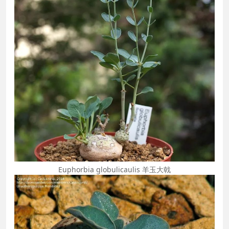
Euphorbia globulicaulis 羊玉大戟