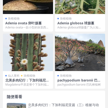
块根植物
块根植物
Adenia ovata 卵叶腺蔓
Adenia globosa 球腺蔓
Adenia ovata一款小型的块茎西番
Adenia globosa球腺蔓广为人知的
莲品种。发现于赞比亚，1971年由
绿色大疙瘩，也是比较经典和入门
威廉...
的西番...
仙人掌科
块根植物
块根植物
北美多肉纪行：下加利福尼亚
pachypodium baronii 巴氏
篇（十）Magdalena平原
棒槌树
Magdalena平原是整个下加利福尼
pachypodium baronii 巴氏棒槌树
亚半岛最平坦的地块。一些地理学
研究表明，这...
随便看看
北美多肉纪行：下加利福尼亚篇（三）植被与动