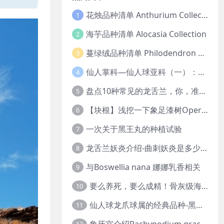
花烛品种清单 Anthurium Collection
1
海芋品种清单 Alocasia Collection
2
蔓绿绒品种清单 Philodendron Collection
3
仙人掌科—仙人球亚科（一）：岩牡丹
4
盘点10种常见的龙舌兰，你，准备好入坑了吗？
5
【块根】浅挖一下象足漆树Operculicarya pachypus
6
一次关于黑王丸的种植试验
7
龙舌兰妖炎介绍-曲刺妖炎是多少人的梦中情人？
8
与Boswellia nana 娜娜乳香相关
9
要么养死，要么成精！骨灰级海芋养护攻略
10
仙人球龙爪球属的经典品种-黑王丸系列的产地介绍
11
象牙宫介绍Pachypodium gracilius