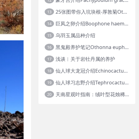
12
25张图带你入坑块根-厚敦菊Othonna
13
巨凤之卵介绍Boophone haemanthoides
14
乌羽玉属品种介绍
15
黑鬼殿养护笔记Othonna euphorbioides
16
浅谈︱关于岩牡丹属的养护
17
仙人球大龙冠介绍Echinocactus polycephalus
18
仙人球习志野介绍Tephrocactus geometricus
19
天南星观叶指南：绒叶型花烛稀有种质 · 帝王花烛等
20