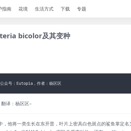
护指南
花境
生活方式
下载
专题
ia bicolor及其变种
公众号：Eutopia，作者：杨区区
翻译：杨区区–
1992）中，他将一类生长在东开普，叶片上密具白色斑点的鲨鱼掌定名为Ga