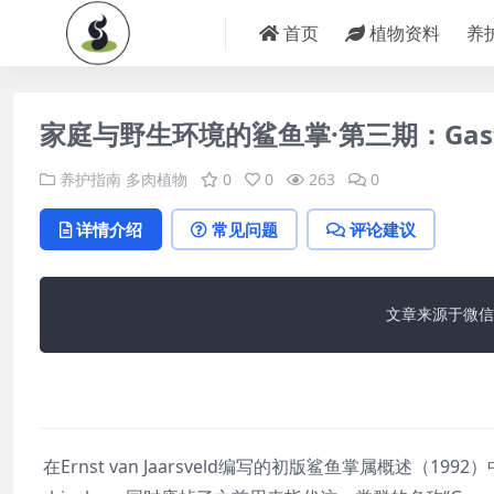
首页
植物资料
养
家庭与野生环境的鲨鱼掌·第三期：Gaster
养护指南
多肉植物
0
0
263
0
详情介绍
常见问题
评论建议
文章来源于微信
在Ernst van Jaarsveld编写的初版鲨鱼掌属概述（