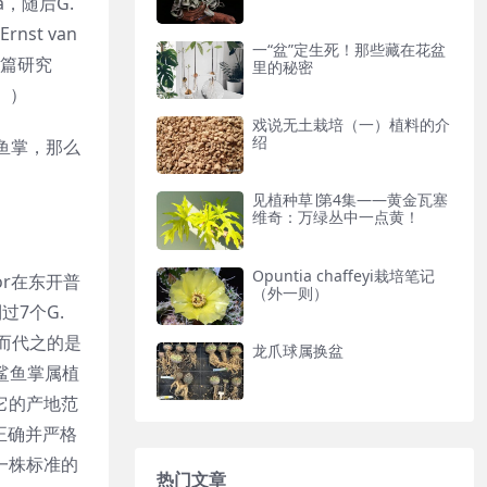
na，随后G.
rnst van
一“盆”定生死！那些藏在花盆
的一篇研究
里的秘密
述。）
戏说无土栽培（一）植料的介
绍
鱼掌，那么
见植种草∣第4集——黄金瓦塞
维奇：万绿丛中一点黄！
Opuntia chaffeyi栽培笔记
or在东开普
（外一则）
过7个G.
，取而代之的是
龙爪球属换盆
是鲨鱼掌属植
为它的产地范
种正确并严格
是一株标准的
热门文章