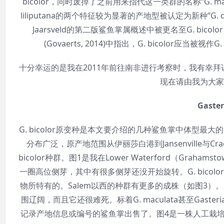
bicolor，同时废掉了之前用来指代这一类群的名称“G. macula
liliputana的两个特征较为显著的产地型被认定为新种“G. doreeniae
Jaarsveld的第二版鲨鱼掌属概述中被更名至G. bicolor v
(Govaerts, 2014)中指出，G. bicolor
十分幸运的是我在2011年前往南非进行考察时，我有幸
现在请由我为大家
Gasteri
G. bicolor原变种是本文要介绍的几种鲨鱼掌中体型最大
分布广泛，原产地范围从伊丽莎白港到Jansenville与Cr
bicolor种群。图1是我在Lower Waterford（Gra
一圈高位侧芽，其中有很多侧芽还没开始旋转。G. bico
物所特有的。Salem以西的种群有更多的成株（如图3）。G
围辽阔，而且它还很难死。标着G. maculata甚至Gaste
记录产地信息或编号的鲨鱼掌出售了。图4是一株人工栽培的G.