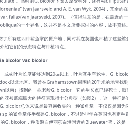
te”。当时的G. bicolor下除去原变种外，还有var. liliputa
” (van Jaarsveld and A. E. van Wyk, 2004)，其余的在E
ar. fallax(van Jaarsveld, 2007)。（值得注意的是，在最近
应当被视作G. obliqua的一个异名，这并不是本文所要探讨的内容，故不赘
拜访了所有这四种鲨鱼掌的原产地，同时我在英国也种植了这些鲨
介绍它们的形态特点与种植特点。
a bicolor var. bicolor
的，成株叶片长度能够达到20㎝以上，叶片互生至轮生。G. bicol
adock以北地区。我曾在Grahamstown周围约20千米的地带找到
hamstown以南）找到的一株老龄G. bicolor，它的生长点已经死亡
lor的花被底端膨大的特征表现得十分典型（如图2），这一特征
. bicolor总体来说是最容易收集的一种鲨鱼掌，不仅仅是因
ria sp.的鲨鱼掌多半都是G. bicolor，不过近些年在英国也有定
 bicolor，种质源自伊丽莎白港附近的Bluewater湾，这