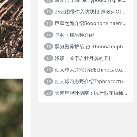
12
25张图带你入坑块根-厚敦菊Othonna
13
巨凤之卵介绍Boophone haemanthoides
14
乌羽玉属品种介绍
15
黑鬼殿养护笔记Othonna euphorbioides
16
浅谈︱关于岩牡丹属的养护
17
仙人球大龙冠介绍Echinocactus polycephalus
18
仙人球习志野介绍Tephrocactus geometricus
19
天南星观叶指南：绒叶型花烛稀有种质 · 帝王花烛等
20