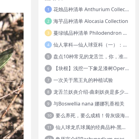
花烛品种清单 Anthurium Collection
1
海芋品种清单 Alocasia Collection
2
蔓绿绒品种清单 Philodendron Collection
3
仙人掌科—仙人球亚科（一）：岩牡丹
4
盘点10种常见的龙舌兰，你，准备好入坑了吗？
5
【块根】浅挖一下象足漆树Operculicarya pachypus
6
一次关于黑王丸的种植试验
7
龙舌兰妖炎介绍-曲刺妖炎是多少人的梦中情人？
8
与Boswellia nana 娜娜乳香相关
9
要么养死，要么成精！骨灰级海芋养护攻略
10
仙人球龙爪球属的经典品种-黑王丸系列的产地介绍
11
象牙宫介绍Pachypodium gracilius