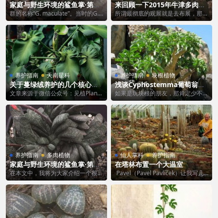
家庭与野生环境的鲨鱼掌·第三
来回顾一下2015年牛津多肉展
期：Gasteria bicolor及其变
（瓦苇与鲨鱼掌部分）
群的名称“G. maculate”。当时的G.
所谓最彻底的观展就是去布展，那么
种
bicolor下除去原变种外，还...
我现在就要分享一下我在2015年9月
1日的牛津多...
养护指南
天南星科
养护指南
块根植物
关于蔓绿绒养护的几个核心问
浅谈Cyphostemma葡萄翁属
答！
的养护
文章来源于微信公众号：见植Planto
如果是玩块根的朋友，那肯定少不了
pia，作者：捂脸人 废话一个字都别
接触葡萄翁这玩意儿，但是买了以后
讲。接...
却不知道该怎么处...
养护指南
多肉植物
仙人掌科
养护指南
家庭与野生环境的鲨鱼掌·第五
在塔林布置一个大温室​
期 一老，一新
在本文中，我将为大家介绍一个很老
Pavel（Pavel Pavlíček）让我写几
的鲨鱼掌：Gasteria nitida (18...
段关于在塔林布置的一个大型温...