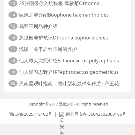
25张图带你入坑块根-厚敦菊Othonna
13
巨凤之卵介绍Boophone haemanthoides
14
乌羽玉属品种介绍
15
黑鬼殿养护笔记Othonna euphorbioides
16
浅谈︱关于岩牡丹属的养护
17
仙人球大龙冠介绍Echinocactus polycephalus
18
仙人球习志野介绍Tephrocactus geometricus
19
天南星观叶指南：绒叶型花烛稀有种质 · 帝王花烛等
20
Copyright © 2017
爱生活吧
- All rights reserved
|
闽ICP备2025118102号
闽公网安备 35042502000185号