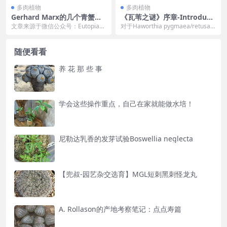
多肉植物
多肉植物
Gerhard Marx的几个青蟹品
《瓦苇之谜》序章-Introducti
种群分析及杂交构建形式
on
文章来源于微信公众号：Eutopia，
对于Haworthia pygmaea/retusa/t
作者：杨区区 本文将以南非园艺师
urgida类群的更多关...
Gerha...
随便看看
养 花 那 些 事
学会这些操作重点，自己在家就能做水培！
尼勒达乳香的发芽试验Boswellia neglecta
【兜叔-园艺杂交选育】MGL短刺黑刺怪龙丸
A. Rollason的产地考察笔记：点点寿篇