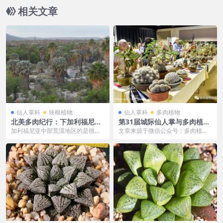
相关文章
仙人掌科
块根植物
仙人掌科
多肉植物
北美多肉纪行：下加利福尼亚
第31届城际仙人掌与多肉植物
篇（七）中部荒漠
展销会
加利福尼亚中部荒漠地区的是很多
文章来源于微信公众号：多肉植物
自然学家公认的可以代表下加利福
龙舌兰 ，作者：晓龙 INTER-CITY
尼亚的典型地区。大多...
CAC...