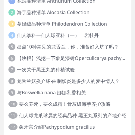
花烛品种清单 Anthurium Collection
1
海芋品种清单 Alocasia Collection
2
蔓绿绒品种清单 Philodendron Collection
3
仙人掌科—仙人球亚科（一）：岩牡丹
4
盘点10种常见的龙舌兰，你，准备好入坑了吗？
5
【块根】浅挖一下象足漆树Operculicarya pachypus
6
一次关于黑王丸的种植试验
7
龙舌兰妖炎介绍-曲刺妖炎是多少人的梦中情人？
8
与Boswellia nana 娜娜乳香相关
9
要么养死，要么成精！骨灰级海芋养护攻略
10
仙人球龙爪球属的经典品种-黑王丸系列的产地介绍
11
象牙宫介绍Pachypodium gracilius
12