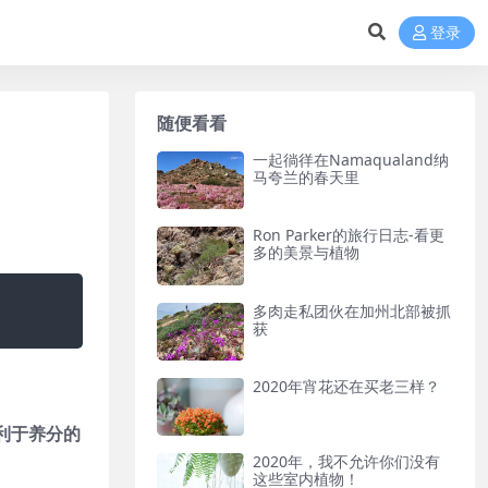
登录
随便看看
一起徜徉在Namaqualand纳
马夸兰的春天里
Ron Parker的旅行日志-看更
多的美景与植物
多肉走私团伙在加州北部被抓
获
2020年宵花还在买老三样？
利于养分的
2020年，我不允许你们没有
这些室内植物！