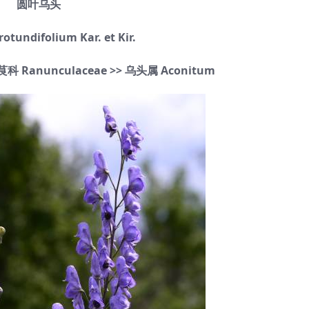
圆叶乌头
otundifolium Kar. et Kir.
 Ranunculaceae >> 乌头属 Aconitum