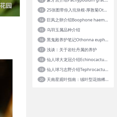
12
25张图带你入坑块根-厚敦菊Othonna
13
巨凤之卵介绍Boophone haemanthoides
14
乌羽玉属品种介绍
15
黑鬼殿养护笔记Othonna euphorbioides
16
浅谈︱关于岩牡丹属的养护
17
仙人球大龙冠介绍Echinocactus polycephalus
18
仙人球习志野介绍Tephrocactus geometricus
19
天南星观叶指南：绒叶型花烛稀有种质 · 帝王花烛等
20