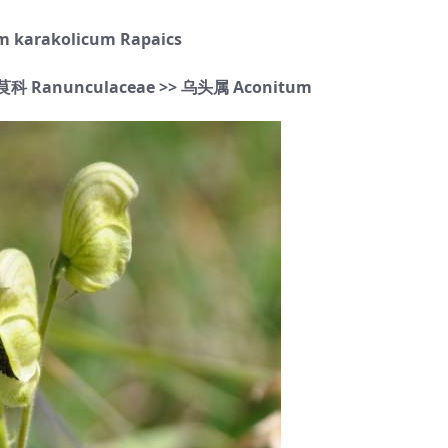
m karakolicum Rapaics
 Ranunculaceae >> 乌头属 Aconitum