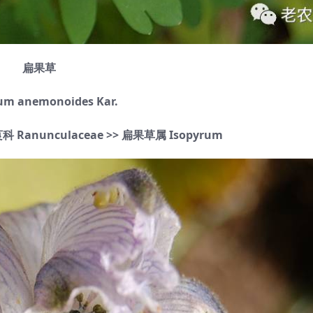
扁果草
um anemonoides Kar.
 Ranunculaceae >> 扁果草属 Isopyrum