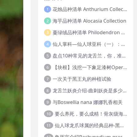
花烛品种清单 Anthurium Collection
1
海芋品种清单 Alocasia Collection
2
蔓绿绒品种清单 Philodendron Collection
3
仙人掌科—仙人球亚科（一）：岩牡丹
4
盘点10种常见的龙舌兰，你，准备好入坑了吗？
5
【块根】浅挖一下象足漆树Operculicarya pachypus
6
一次关于黑王丸的种植试验
7
龙舌兰妖炎介绍-曲刺妖炎是多少人的梦中情人？
8
与Boswellia nana 娜娜乳香相关
9
要么养死，要么成精！骨灰级海芋养护攻略
10
仙人球龙爪球属的经典品种-黑王丸系列的产地介绍
11
象牙宫介绍Pachypodium gracilius