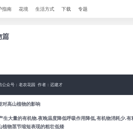
护指南
花境
生活方式
下载
专题
物篇
信公众号：老农花园 作者：迟建才
差对高山植物的影响
产生大量的有机物.夜晚温度降低呼吸作用降低,有机物消耗少.有
山植物茎节缩短表现的粗壮低矮