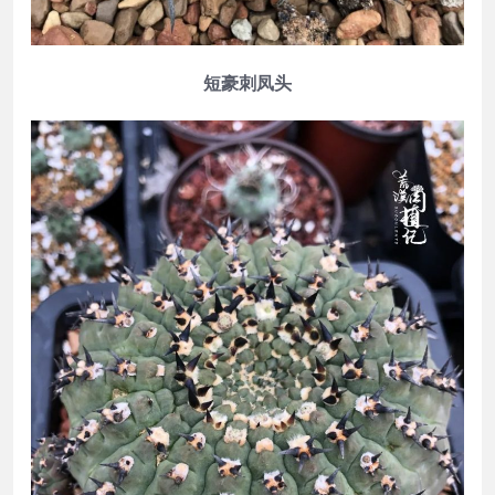
短豪刺凤头