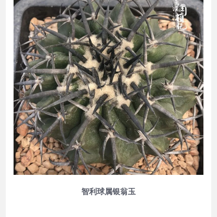
智利球属银翁玉