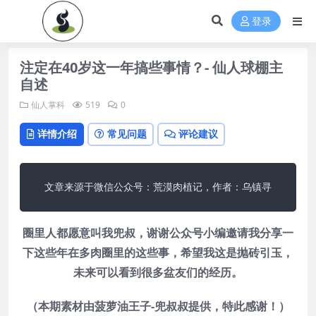
登录
注定在40岁这一年搞些事情？- 仙人球棚主
自述
仙人掌科
519
0
详情介绍
常见问题
评论建议
文章来源于微信公众号：荒漠肉植记，作者：乌镇寻
圈里人都愿意叫我兜叔，谢谢公众号小编邀请我分享一
下这些年在多肉圈里的这些事，希望我这是抛砖引玉，
未来可以看到很多盆友们的经历。
（本期素材由菠萝油王子-兜叔叔提供，特此感谢！）