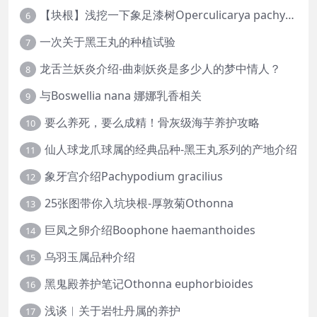
【块根】浅挖一下象足漆树Operculicarya pachypus
6
一次关于黑王丸的种植试验
7
龙舌兰妖炎介绍-曲刺妖炎是多少人的梦中情人？
8
与Boswellia nana 娜娜乳香相关
9
要么养死，要么成精！骨灰级海芋养护攻略
10
仙人球龙爪球属的经典品种-黑王丸系列的产地介绍
11
象牙宫介绍Pachypodium gracilius
12
25张图带你入坑块根-厚敦菊Othonna
13
巨凤之卵介绍Boophone haemanthoides
14
乌羽玉属品种介绍
15
黑鬼殿养护笔记Othonna euphorbioides
16
浅谈︱关于岩牡丹属的养护
17